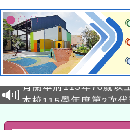
兒童少年暑期犯罪預防
有關本府115年70歲
答一案
本校115學年度第2次
人員健康講座「吃得安
適應運動共學行動站研
招甄選結果公告(無人
心」，鼓勵退休同仁踴
本館辦理115年度閱讀
招)