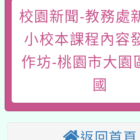
案。
科技賦能─人工智慧(AI
暨閱讀推動專業研習
校園新聞-教務處
A3數位素養講師名單
礎課程
小校本課程內容
「數位內容與教學軟體線
有關大陸委員會函釋公
pilot」
作坊-桃園市大園
轉知經濟部水利署委託
薪期間赴陸應申請許可
國
兒童少年暑期犯罪預防
業技術研究院辦理「11
有關本府115年70歲
答一案
用水績優單位及節水達
本校115學年度第2次
人員健康講座「吃得安
動」
適應運動共學行動站研
返回首頁
招甄選結果公告(無人
心」，鼓勵退休同仁踴