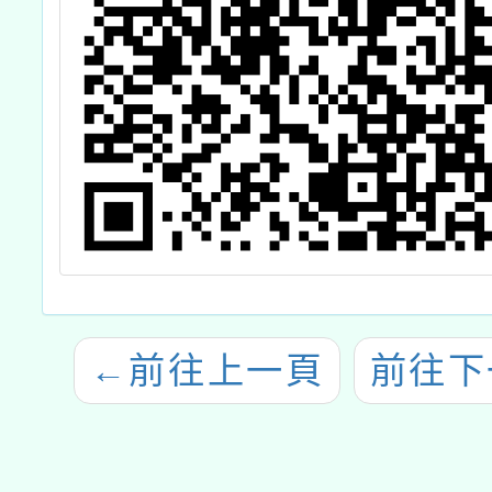
←
前往上一頁
前往下