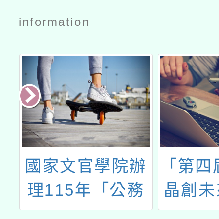
information
讀
國家文官學院辦
「第四
理115年「公務
晶創未
英語力UP訓
賽」智