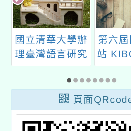
社
國立清華大學辦
第六屆
探
理臺灣語言研究
站 KI
案
與教學研究所
程式設
「閩南語雙語教
學研習課程」
頁面QRcod