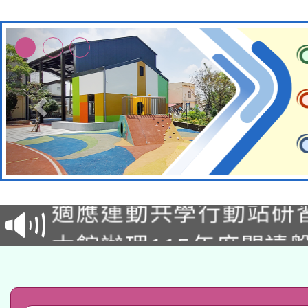
本校115學年度第2次
適應運動共學行動站研
招甄選結果公告(無人
本館辦理115年度閱讀
招)
科技賦能─人工智慧(AI
暨閱讀推動專業研習
A3數位素養講師名單