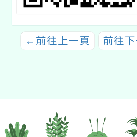
←
前往上一頁
前往下