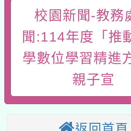
礎課程
「數位內容與教學軟體線
校園新聞-教務
有關大陸委員會函釋公
pilot」
聞:114年度「推
轉知經濟部水利署委託
薪期間赴陸應申請許可
學數位學習精進
115年8月22日(星期六)
業技術研究院辦理「11
2026年桃園地景藝術
桃園市孔廟祈福系列活
用水績優單位及節水達
親子宣
本校115學年度第2次
開 智慧啟航」
動」
適應運動共學行動站研
招甄選結果公告(無人
本館辦理115年度閱讀
招)
返回首頁
科技賦能─人工智慧(AI