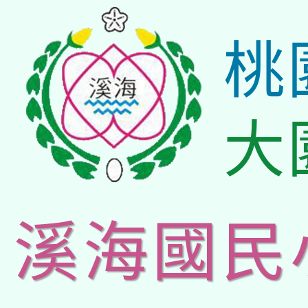
桃
大
溪海國民