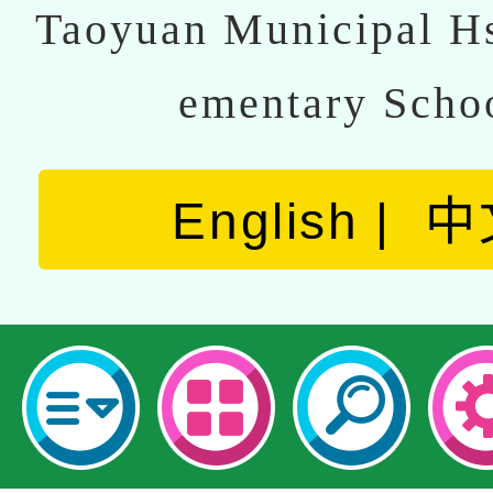
Taoyuan Municipal Hs
ementary Scho
English
中