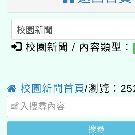
暨閱讀推動專業研習
A3數位素養講師名單
礎課程
「數位內容與教學軟體線
有關大陸委員會函釋公
pilot」
校園新聞 / 內容類型：
轉知經濟部水利署委託
薪期間赴陸應申請許可
115年8月22日(星期六)
業技術研究院辦理「11
校園新聞首頁
/瀏覽：25
2026年桃園地景藝術
桃園市孔廟祈福系列活
用水績優單位及節水達
開 智慧啟航」
動」
搜尋