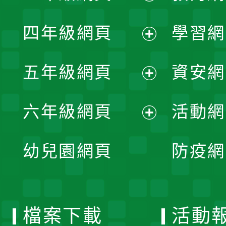
開
展
單
四年級網頁
學習網
選
開
展
單
五年級網頁
資安網
選
開
展
單
六年級網頁
活動網
選
開
展
單
幼兒園網頁
防疫網
選
開
單
選
檔案下載
活動
單