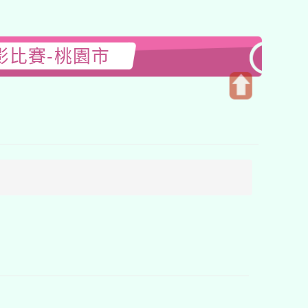
影比賽-桃園市
開
啟
上
方
區
塊