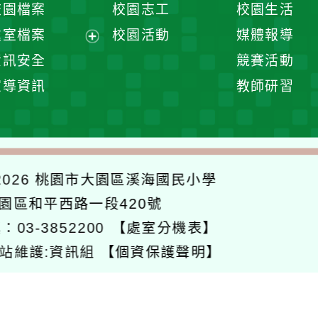
校園檔案
校園志工
校園生活
單
選
處室檔案
校園活動
媒體報導
單
展
資訊安全
競賽活動
開
宣導資訊
教師研習
選
單
026
桃園市大園區溪海國民小學
大園區和平西路一段420號
：03-3852200
【處室分機表】
站維護:資訊組
【個資保護聲明】