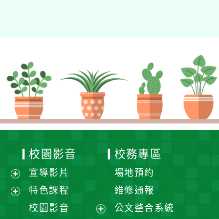
校園影音
校務專區
宣導影片
場地預約
展
特色課程
維修通報
開
展
校園影音
公文整合系統
選
開