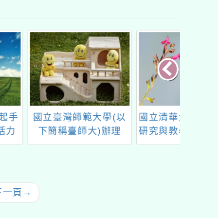
臺灣師範大學(以
國立清華大學臺灣語言
國立清
稱臺師大)辦理
研究與教學研究所原住
中心辦
4年多元評量導入
民族語言新竹學習中心
支持
的議題式教案競
辦理「115年度第2期
地名的
賽」
原住民族語言學習班」
下一頁
→