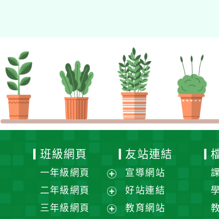
的N次方素養工作坊新北
場」計畫
班級網頁
友站連結
一年級網頁
宣導網站
展
二年級網頁
好站連結
開
展
三年級網頁
教育網站
選
開