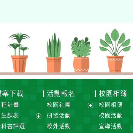
檔案下載
活動報名
校園相簿
課程計畫
校園社團
校園相簿
展
學生課表
研習活動
校園活動
開
展
教科書評選
校外活動
宣導活動
選
開