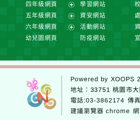
展
四年級網頁
學習網站
單
選
開
展
五年級網頁
資安網站
單
選
開
展
六年級網頁
活動網站
單
選
開
展
幼兒園網頁
防疫網站
單
選
開
單
選
單
Powered by
XOOPS
2
地址：
33751 桃園市
電話:03-3862174
傳真
建議瀏覽器 chrome
網
網站設計：
Neil網站設計
工坊