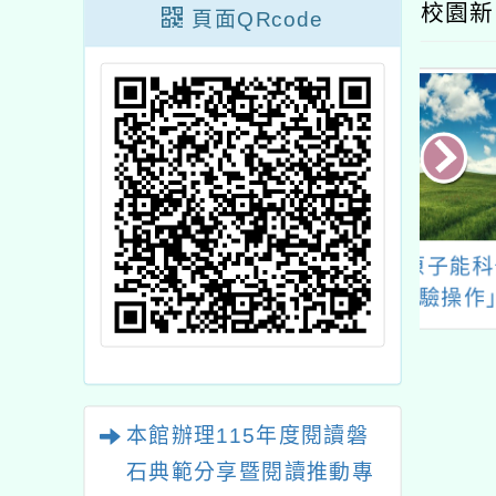
校園新
頁面QRcode
政府辦理「114
115年「原子能科普教
國立臺
屆花蓮蘭亭大會
育及實驗操作」
原住民
全國賽」
中心1
學知能
「族
本館辦理115年度閱讀磐
石典範分享暨閱讀推動專