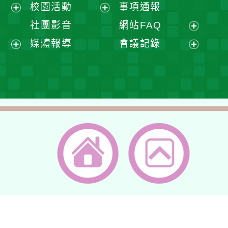
展
校園活動
事項通報
單
選
開
展
展
社團影音
網站FAQ
單
選
開
開
展
媒體報導
會議記錄
單
選
選
開
展
展
單
單
選
開
開
單
選
選
單
單
返回首頁
返回頂端