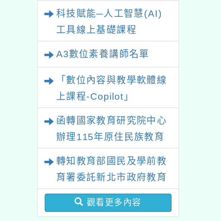
業研習
科技賦能─人工智慧(AI)
工具線上基礎課程
A3數位素養講師名單
「數位內容與教學軟體線
上課程-Copilot」
函轉國家教育研究院中心
辦理115年原住民族教育
政策研討會「原住民族教
轉知教育部國民及學前教
育國際趨勢與發展」
育署委託新北市政府教育
局辦理「115年度教師專
觀看更多內容
業成長研習實施計畫－夢