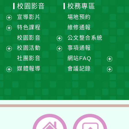
校園影音
校務專區
宣導影片
場地預約
展
特色課程
維修通報
開
展
校園影音
公文整合系統
選
開
展
校園活動
事項通報
單
選
開
展
展
社團影音
網站FAQ
單
選
開
開
展
媒體報導
會議記錄
單
選
選
開
展
展
單
單
選
開
開
單
選
選
單
單