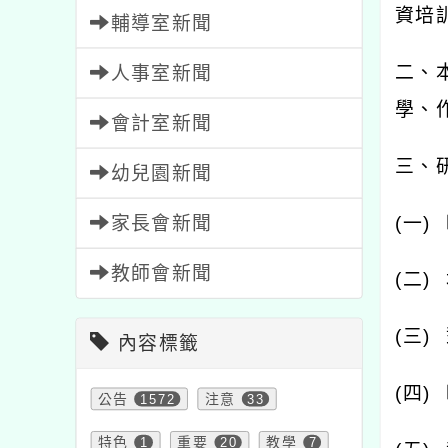
資培
輔導室新聞
二、
人事室新聞
學、
會計室新聞
三、
幼兒園新聞
家長會新聞
(
一
)
教師會新聞
(
二
)
(
三
)
內容標籤
(
四
)
公告
1572
注意
33
特色
1
重要
20
教學
7