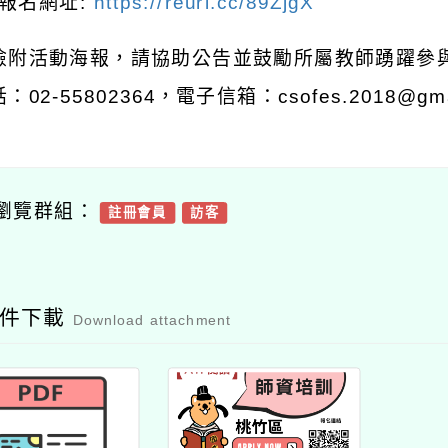
報名網址
:
https://reurl.cc/89ZjgX
檢附活動海報，請協助公告並鼓勵所屬教師踴躍參
話：
02-55802364
，電子信箱：
csofes.2018@gm
瀏覽群組：
註冊會員
訪客
附件下載
Download attachment