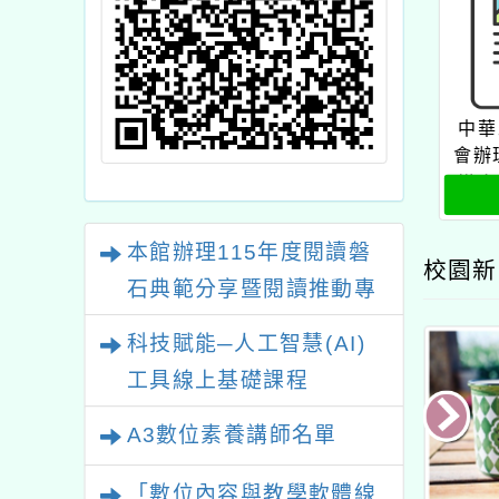
中華
會辦
導向
本館辦理115年度閱讀磐
校園新
石典範分享暨閱讀推動專
業研習
科技賦能─人工智慧(AI)
工具線上基礎課程
A3數位素養講師名單
「數位內容與教學軟體線