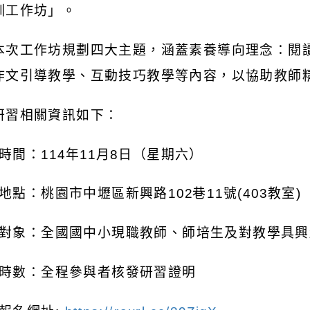
訓工作坊」。
本次工作坊規劃四大主題，涵蓋素養導向理念：閱
作文引導教學、互動技巧教學等內容，以協助教師
研習相關資訊如下：
時間：
114
年
11
月
8
日（星期六）
地點：桃園市中壢區新興路
102
巷
11
號
(403
教室
)
對象：全國國中小現職教師、師培生及對教學具興
時數：全程參與者核發研習證明