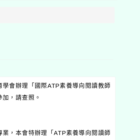
方
區
塊
育學會辦理「國際
ATP
素養導向閱讀教師
參加，請查照。
專業，本會特辦理「
ATP
素養導向閱讀師