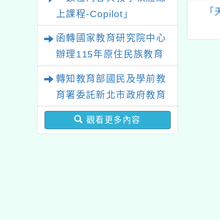
然科學博物館訂
青溪國小辦理本市114
「
上課程-Copilot」
3年1月24日及25
年度「社會情緒學習
函轉國家教育研究院中心
「探究都巿生態
(SEL)專題講座」及
廊道」教師研習
「社會情緒學習(SEL)
辦理115年原住民族教育
教師心理健康增能研
政策研討會「原住民族教
轉知教育部國民及學前教
習」
育國際趨勢與發展」
育署委託新北市政府教育
局辦理「115年度教師專
觀看更多內容
業成長研習實施計畫－夢
的N次方素養工作坊新北
場」計畫