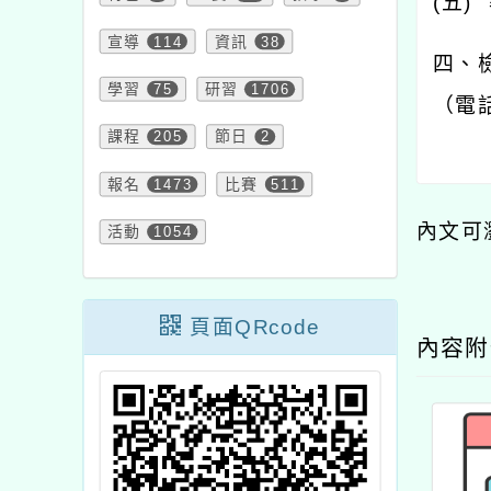
(
五
)
宣導
114
資訊
38
四、
學習
75
研習
1706
（電
課程
205
節日
2
報名
1473
比賽
511
內文可
活動
1054
頁面QRcode
內容