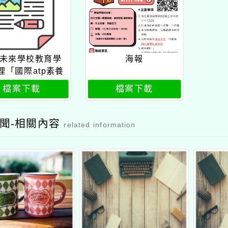
未來學校教育學
海報
理「國際atp素養
閱讀教師研習工
檔案下載
檔案下載
作坊」公文
聞-相關內容
related information