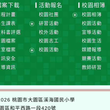
檔案下載
活動報名
校園相簿
課程計畫
校園社團
校園相簿
展
學生課表
研習活動
校園活動
開
展
教科書評選
校外活動
宣導活動
選
開
校園檔案
校園志工
校園生活
單
選
處室檔案
校園活動
媒體報導
單
展
資訊安全
競賽活動
開
宣導資訊
教師研習
選
單
026
桃園市大園區溪海國民小學
大園區和平西路一段420號