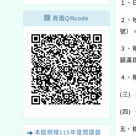
１、
頁面QRcode
２、
號）
３、
額滿
４、
(
三
)
(
四
)
五、
本館辦理115年度閱讀磐