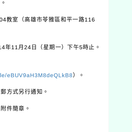
）。
04
教室（高雄市苓雅區和平一路
116
14
年
11
月
24
日（星期一）下午
5
時止。
.gle/eBUV9aH3M8deQLkB8
）。
電郵方式另行通知。
見附件簡章。