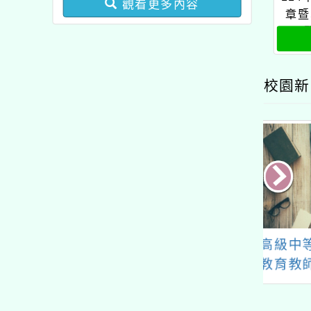
觀看更多內容
業成長研習實施計畫－夢
章暨
的N次方素養工作坊新北
場」計畫
校園新
院於本(113)年
高級中等以下學校本土
112
9日至7月31日辦
教育教師原住民音樂培
成果發
13年第2期中學
力研習實施計畫
律研習會」【線