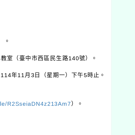
）。
4
教室（臺中市西區民生路
140
號）。
至
114
年
11
月
3
日（星期一）下午
5
時止。
.gle/R2SseiaDN4z213Am7
）。