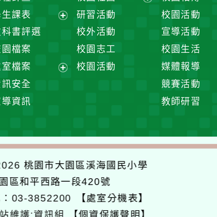
展
學生課表
研習活動
校園活動
開
展
教科書評選
校外活動
宣導活動
選
開
校園檔案
校園志工
校園生活
單
選
處室檔案
校園活動
媒體報導
單
展
資訊安全
競賽活動
開
宣導資訊
教師研習
選
單
026
桃園市大園區溪海國民小學
大園區和平西路一段420號
：03-3852200
【處室分機表】
站維護:資訊組
【個資保護聲明】