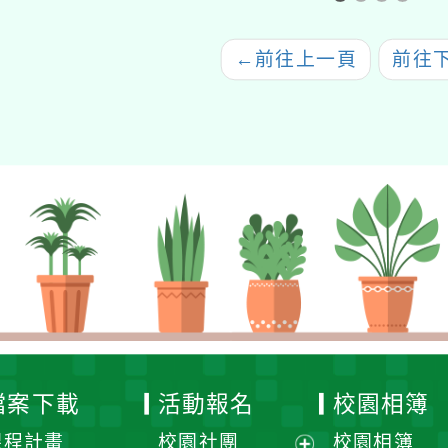
次(2)」
←
前往上一頁
前往
檔案下載
活動報名
校園相簿
課程計畫
校園社團
校園相簿