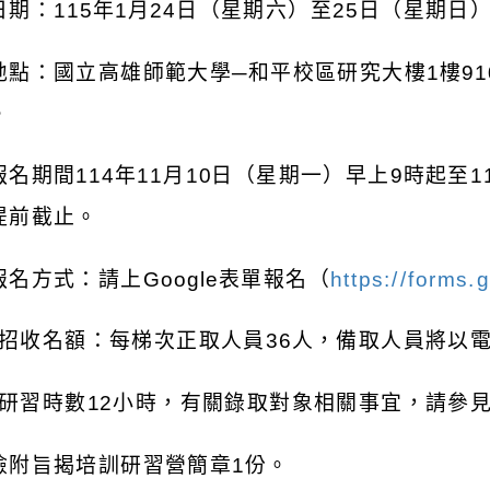
日期：
115
年
1
月
24
日（星期六）至
25
日（星期日
地點：國立高雄師範大學─和平校區研究大樓
1
樓
91
。
報名期間
114
年
11
月
10
日（星期一）早上
9
時起至
1
提前截止。
報名方式：請上
Google
表單報名（
https://forms
招收名額：每梯次正取人員
36
人，備取人員將以
研習時數
12
小時，有關錄取對象相關事宜，請參
檢附旨揭培訓研習營簡章
1
份。