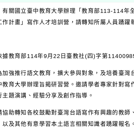
：有關國立臺中教育大學辦理「教育部
113-114
年
工作計畫」寫作人才培訓營，請轉知所屬人員踴躍
：
依據教育部
114
年
9
月
22
日臺教社
(
四
)
字第
1140098
為加強推行語文教育，擴大參與對象，及培養臺灣
中教育大學辦理旨揭研習營。邀請學者專家針對寫
行主題演講、經驗分享及創作指導。
請協助轉知各校鼓勵對臺灣台語寫作有興趣的教師
，以及其他有意學習本土語言相關知識者踴躍報名