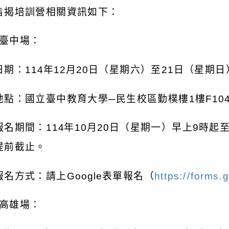
旨揭培訓營相關資訊如下：
臺中場：
日期：
114
年
12
月
20
日（星期六）至
21
日（星期日
地點：國立臺中教育大學─民生校區勤樸樓
1
樓
F10
報名期間：
114
年
10
月
20
日（星期一）早上
9
時起
提前截止。
報名方式：請上
Google
表單報名（
https://forms
高雄場：