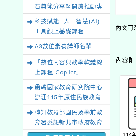
石典範分享暨閱讀推動專
業研習
科技賦能─人工智慧(AI)
內文可
工具線上基礎課程
A3數位素養講師名單
內容
「數位內容與教學軟體線
上課程-Copilot」
函轉國家教育研究院中心
辦理115年原住民族教育
政策研討會「原住民族教
轉知教育部國民及學前教
育國際趨勢與發展」
育署委託新北市政府教育
局辦理「115年度教師專
11