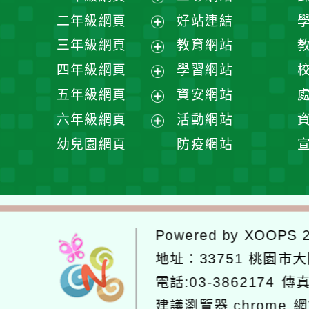
展
二年級網頁
好站連結
開
展
三年級網頁
教育網站
選
開
展
四年級網頁
學習網站
單
選
開
展
五年級網頁
資安網站
單
選
開
展
六年級網頁
活動網站
單
選
開
展
幼兒園網頁
防疫網站
單
選
開
單
選
單
Powered by
XOOPS
2
地址：
33751 桃園市
電話:03-3862174
傳真
建議瀏覽器 chrome
網