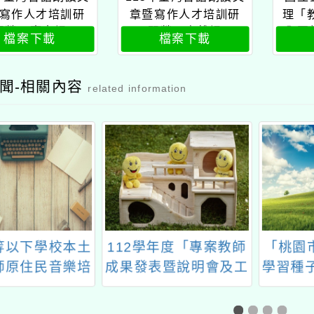
寫作人才培訓研
章暨寫作人才培訓研
理「教
習營—臺中場
習營—高雄場
全國
檔案下載
檔案下載
台語
修審
人
聞-相關內容
related information
學年度「專案教師
「桃園市115年度數位
「桃園
表暨說明會及工
學習種子學校辦理教師
小領
作坊」
認證培訓暨AI素養課
區)-
程-Gemini AI-潮音場