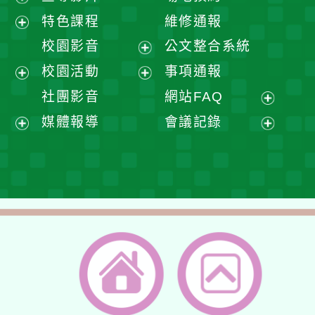
展
特色課程
維修通報
開
展
校園影音
公文整合系統
選
開
展
校園活動
事項通報
單
選
開
展
展
社團影音
網站FAQ
單
選
開
開
展
媒體報導
會議記錄
單
選
選
開
展
展
單
單
選
開
開
單
選
選
單
單