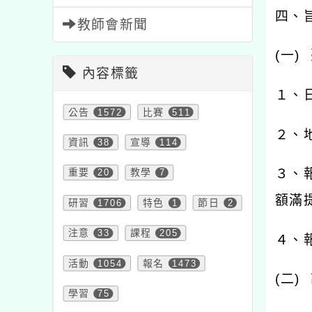
四、
教師會新聞
(
一
)
內容標籤
１、
公告
1572
比賽
511
２、
資訊
38
宣導
114
３、
重要
20
教學
7
額滿
研習
1706
特色
1
節日
2
注意
33
課程
205
４、
活動
1054
報名
1473
(
二
)
學習
75