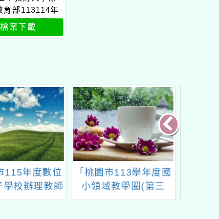
育部113114年
語文競賽之臺灣
檔案下載
朗讀文章徵稿暨
工作計畫」寫作
才培訓營公文
市113學年度國
國立臺灣師範大學辦理
桃園市
域教學圈(第三
「國小五年級低成就學
政局
數學領域素養導向
生數學疑難問題與有效
住民族
命題」研習
教學示例成果分享研