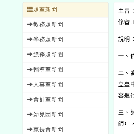
處室新聞
主旨
修審
教務處新聞
說明
學務處新聞
總務處新聞
一、
輔導室新聞
二、
立臺
人事室新聞
容進
會計室新聞
三、
幼兒園新聞
師）
家長會新聞