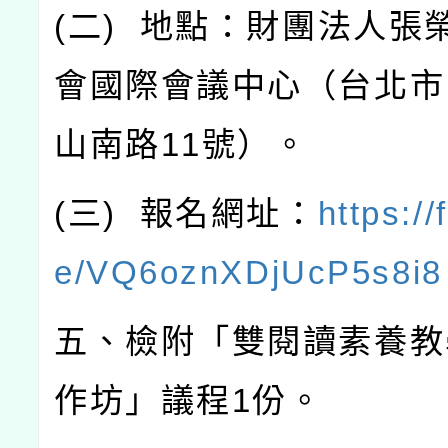
(
二
)
地點：財團法人張
會國際會議中心（台北市
山南路
11
號）。
(
三
)
報名網址：
https://
e/VQ6oznXDjUcP5s8i8
五、檢附「雙閱讀素養教
作坊」議程
1
份。