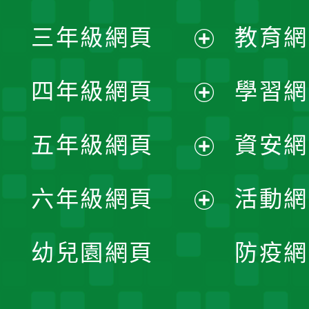
開
展
三年級網頁
教育網
選
開
展
單
四年級網頁
學習網
選
開
展
單
五年級網頁
資安網
選
開
展
單
六年級網頁
活動網
選
開
展
單
幼兒園網頁
防疫網
選
開
單