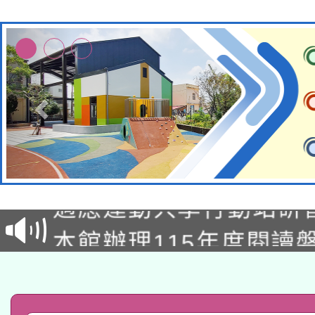
本校115學年度第2次
適應運動共學行動站研
招甄選結果公告(無人
本館辦理115年度閱讀
招)
科技賦能─人工智慧(AI
暨閱讀推動專業研習
A3數位素養講師名單
礎課程