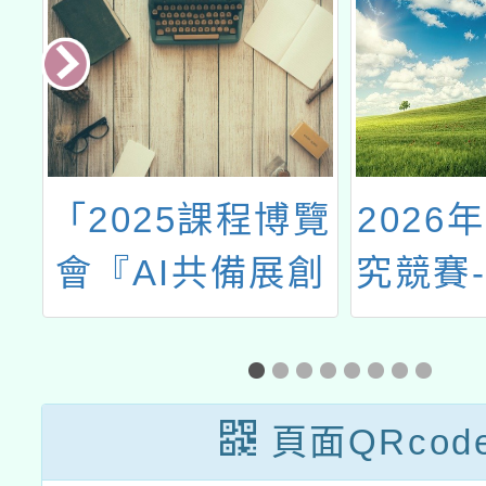
仁
「2025課程博覽
2026
4
會『AI共備展創
究競賽
市
新自主學習領未
就懂」
」
來』」實施計畫
頁面QRcod