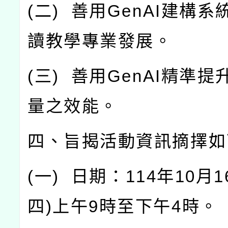
(
二
)
善用
GenAI
建構系
讀教學專業發展。
(
三
)
善用
GenAI
精準提
量之效能。
四、旨揭活動資訊摘擇如
(
一
)
日期：
114
年
10
月
1
四
)
上午
9
時至下午
4
時。