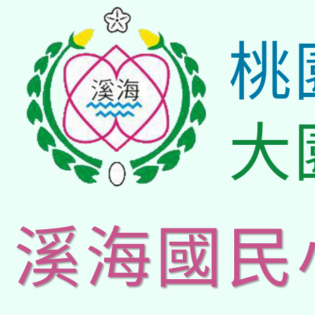
桃
大
溪海國民