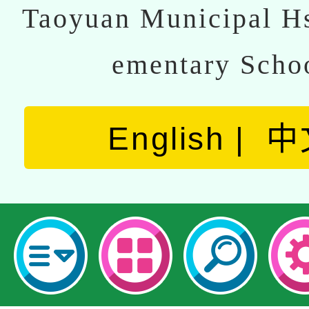
Taoyuan Municipal Hs
ementary Scho
English
中