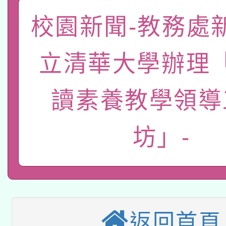
「數位內容與教學軟體線
校園新聞-教務處
有關大陸委員會函釋公
pilot」
立清華大學辦理
轉知經濟部水利署委託
薪期間赴陸應申請許可
115年8月22日(星期六)
業技術研究院辦理「11
讀素養教學領導
2026年桃園地景藝術
桃園市孔廟祈福系列活
用水績優單位及節水達
坊」-
本校115學年度第2次
開 智慧啟航」
動」
適應運動共學行動站研
招甄選結果公告(無人
本館辦理115年度閱讀
招)
科技賦能─人工智慧(AI
返回首頁
暨閱讀推動專業研習