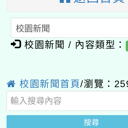
A3數位素養講師名單
礎課程
「數位內容與教學軟體線
有關大陸委員會函釋公
pilot」
校園新聞 / 內容類型：
轉知經濟部水利署委託
薪期間赴陸應申請許可
115年8月22日(星期六)
業技術研究院辦理「11
2026年桃園地景藝術
桃園市孔廟祈福系列活
校園新聞首頁
/瀏覽：25
用水績優單位及節水達
開 智慧啟航」
動」
搜尋