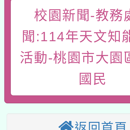
校園新聞-教務
有關大陸委員會函釋公
pilot」
轉知經濟部水利署委託
薪期間赴陸應申請許可
聞:114年天文知
115年8月22日(星期六)
業技術研究院辦理「11
活動-桃園市大園
2026年桃園地景藝術
桃園市孔廟祈福系列活
用水績優單位及節水達
「2026桃園藝術巡演
開 智慧啟航」
國民
動」
適應運動共學行動站研
關事宜
本館辦理115年度閱讀
科技賦能─人工智慧(AI
暨閱讀推動專業研習
返回首頁
A3數位素養講師名單