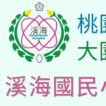
桃
大
溪海國民