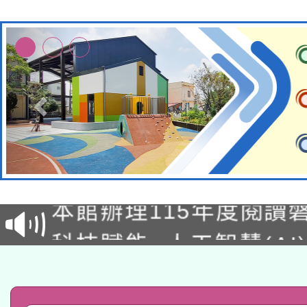
適應運動共學行動站研
本館辦理115年度閱讀
科技賦能─人工智慧(AI
暨閱讀推動專業研習
A3數位素養講師名單
礎課程
「數位內容與教學軟體線