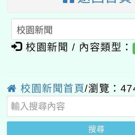
礎課程
「數位內容與教學軟體線
有關大陸委員會函釋公
pilot」
轉知經濟部水利署委託
薪期間赴陸應申請許可
校園新聞 / 內容類型：
115年8月22日(星期六)
業技術研究院辦理「11
2026年桃園地景藝術
桃園市孔廟祈福系列活
用水績優單位及節水達
校園新聞首頁
/瀏覽：47
「2026桃園藝術巡演
開 智慧啟航」
動」
關事宜
搜尋