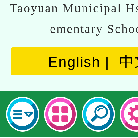
Taoyuan Municipal Hs
ementary Scho
English
中