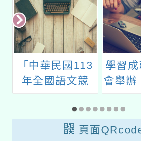
G
「中華民國113
學習成
坡
年全國語文競
會舉辦「
賽」第一階段命
洲AM
題公告
能力
頁面QRcod