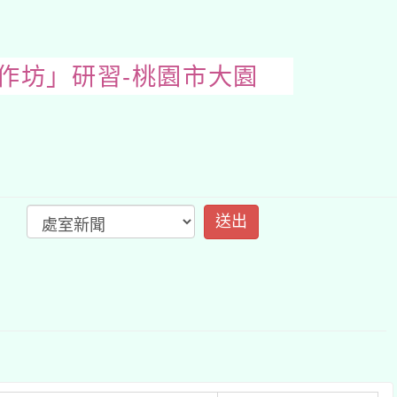
育應用工作坊」研習
開
啟
上
方
區
塊