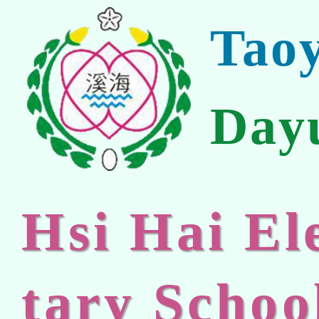
Tao
Day
Hsi Hai E
tary Schoo