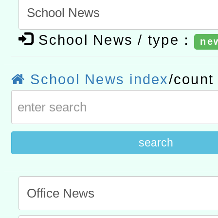
t」
有關大陸委員會函釋公務
School News / type：
ne
赴陸應申請許可一案
轉知經濟部水利署委託財
研究院辦理「115年表揚
115年8月22日(星期六)辦
School News index
/coun
位及節水達人選拔活動」
市孔廟祈福系列活動—儒門
2026年桃園地景藝術節教
航」
search