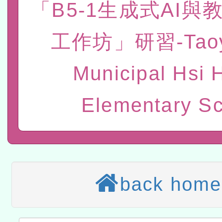
「B5-1生成式AI與
赴陸應申請許可一案
轉知經濟部水利署委託財
工作坊」研習-Taoy
研究院辦理「115年表揚
115年8月22日(星期六)辦
Municipal Hsi 
位及節水達人選拔活動」
市孔廟祈福系列活動—儒門
2026年桃園地景藝術節教
航」
本校115學年度第2次代理
Elementary S
結果公告(無人報名，續辦
適應運動共學行動站研習
本館辦理115年度閱讀磐
讀推動專業研習
科技賦能─人工智慧(AI)
back home
程
A3數位素養講師名單
「數位內容與教學軟體線上課程