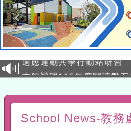
本校115學年度第2次代理
結果公告(無人報名，續辦
適應運動共學行動站研習
本館辦理115年度閱讀磐
讀推動專業研習
科技賦能─人工智慧(AI)
程
A3數位素養講師名單
「數位內容與教學軟體線上課程
School News-教
t」
有關大陸委員會函釋公務