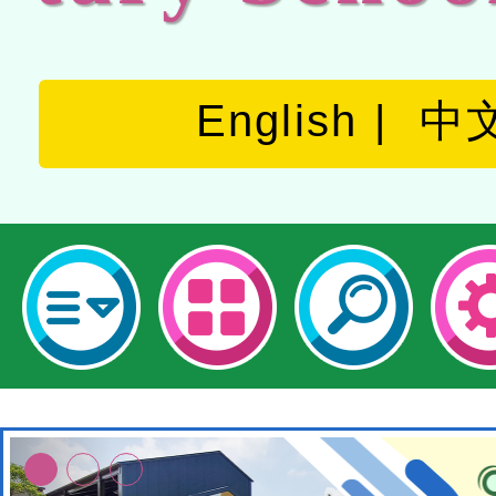
English
中