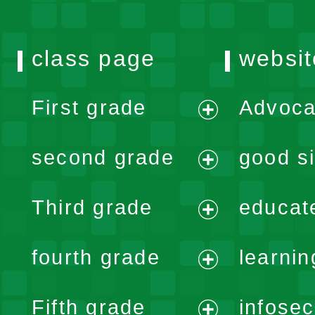
class page
websit
First grade
Advoca
expand
second grade
good si
menu
expand
Third grade
educat
menu
expand
fourth grade
learnin
menu
expand
Fifth grade
infose