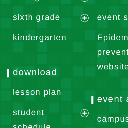
menu
expand
sixth grade
event s
menu
expand
kindergarten
Epidem
menu
preven
websit
download
lesson plan
event 
student
campus
expand
schedule