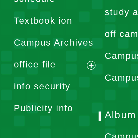
menu
study a
Textbook ion
off cam
Campus Archives
Campus
office file
expand
Campus
info security
menu
Publicity info
Album
Campu