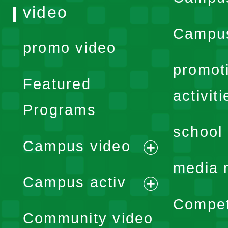
video
Campus
promo video
promot
Featured
activiti
Programs
school 
Campus video
expand
media 
Campus activ
menu
expand
Compet
Community video