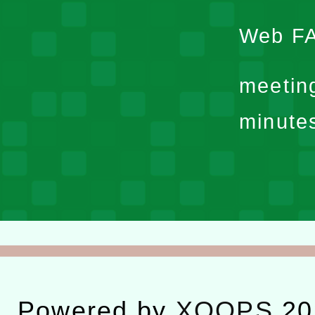
Web F
meetin
minute
Powered by
XOOPS
20