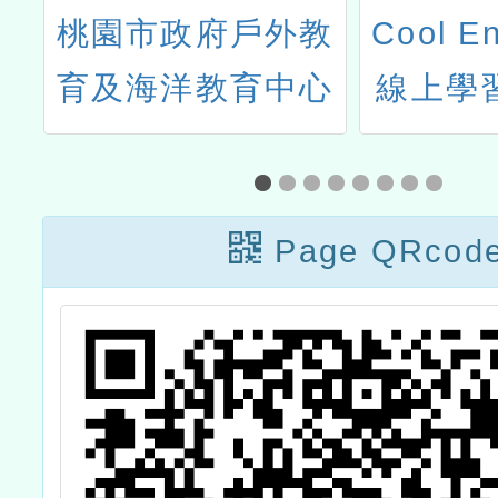
理
桃園市政府戶外教
Cool E
e
育及海洋教育中心
線上學習
概
辦理113學年桃園
年度國
創
市學習路線教師研
上實作暨
」
習-「復興區東眼山
Page QRcod
進階班
國家森林遊樂區」
課程