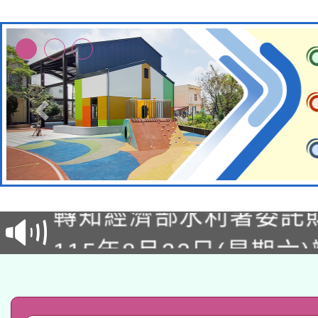
有關大陸委員會函釋公
轉知經濟部水利署委託
薪期間赴陸應申請許可
115年8月22日(星期六)
業技術研究院辦理「11
2026年桃園地景藝術
桃園市孔廟祈福系列活
用水績優單位及節水達
「2026桃園藝術巡演