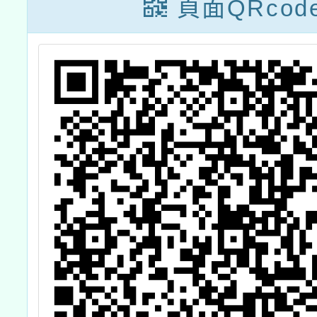
)
頁面QRcod
社
實
議
愛