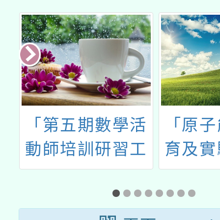
師
「第五期數學活
「原子
級
動師培訓研習工
育及實
學
作坊」
研
課