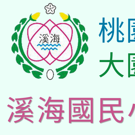
桃
大
溪海國民