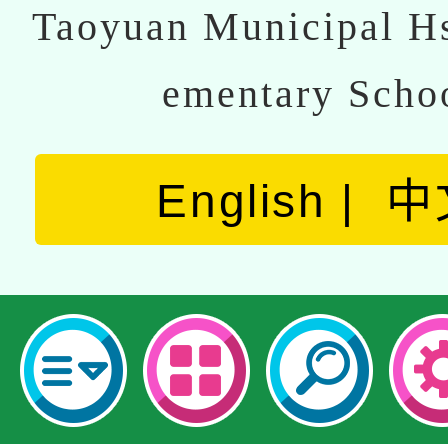
Taoyuan Municipal Hs
ementary Scho
English
中