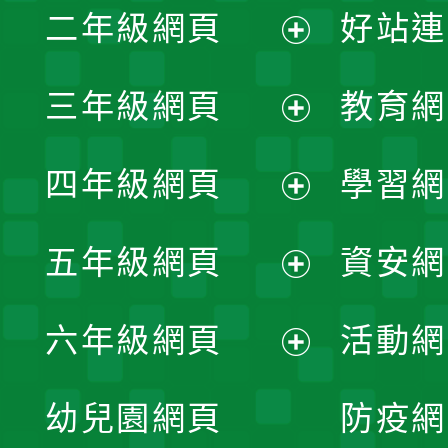
二年級網頁
好站連
開
展
三年級網頁
教育網
選
開
展
單
四年級網頁
學習網
選
開
展
單
五年級網頁
資安網
選
開
展
單
六年級網頁
活動網
選
開
展
單
幼兒園網頁
防疫網
選
開