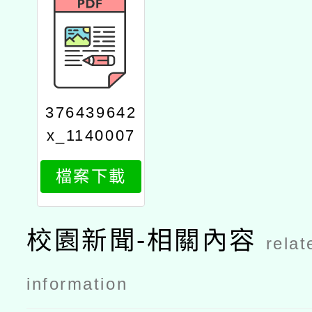
376439642
x_1140007
262_attach
檔案下載
1
校園新聞-相關內容
relat
information