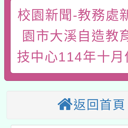
開 智慧啟航」
動」
轉知教育部國民及學前
校園新聞-教務處
關事宜
函轉國家教育研究院中心
國立臺灣師範大學辦理「1
園市大溪自造教
轉知教育部國民及學前
原住民族教育政策研討
年度健康促進學校輔導
函轉國立臺灣師範大學
技中心114年十
新北市政府教育局辦理「
族教育國際趨勢與發展
業成長研習」實施計畫
轉知有關國立成功大學
族語言臺北學習中心11
師專業成長研習實施計
有關大陸委員會函釋公
文教學共融平台-教案
「族語學習班」招生簡章
方素養工作坊新北場」
轉知經濟部水利署委託
薪期間赴陸應申請許可
件」活動簡章
返回首頁
115年8月22日(星期六)
業技術研究院辦理「11
2026年桃園地景藝術
桃園市孔廟祈福系列活