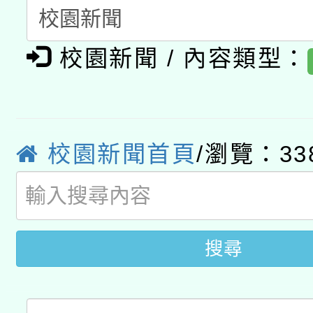
用水績優單位及節水達
「2026桃園藝術巡演
開 智慧啟航」
動」
校園新聞 / 內容類型：
轉知教育部國民及學前
關事宜
函轉國家教育研究院中心
國立臺灣師範大學辦理「1
轉知教育部國民及學前
原住民族教育政策研討
年度健康促進學校輔導
校園新聞首頁
/瀏覽：33
函轉國立臺灣師範大學
新北市政府教育局辦理「
族教育國際趨勢與發展
業成長研習」實施計畫
轉知有關國立成功大學
族語言臺北學習中心11
師專業成長研習實施計
文教學共融平台-教案
「族語學習班」招生簡章
搜尋
方素養工作坊新北場」
件」活動簡章