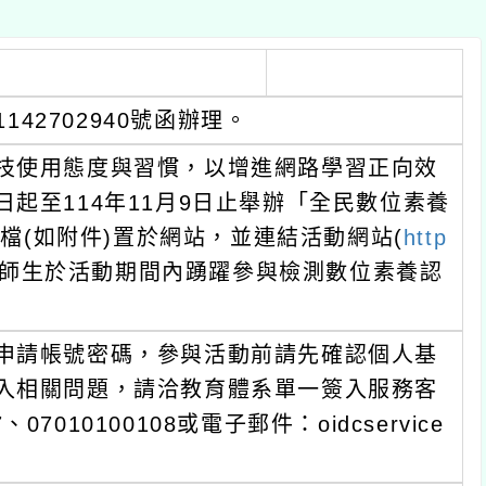
702940號函辦理。
用態度與習慣，以增進網路學習正向效
14年11月9日止舉辦「全民數位素養
如附件)置於網站，並連結活動網站(
http
於活動期間內踴躍參與檢測數位素養認
帳號密碼，參與活動前請先確認個人基
關問題，請洽教育體系單一簽入服務客
010100108或電子郵件：oidcservice
會科學研究中心，鄭椀青小姐，電話：
39412，電子郵件：isafemoe@mail.