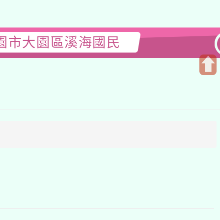
市大園區溪海國民
開
啟
上
方
區
塊