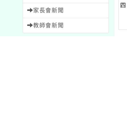
教師會新聞
內容標籤
內文可
公告
1567
活動
1054
學習
75
注意
33
校園新
比賽
511
資訊
38
節日
2
課程
205
教學
7
報名
1473
重要
20
宣導
114
特色
1
研習
1704