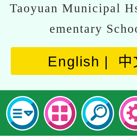
Taoyuan Municipal Hs
ementary Scho
English
中