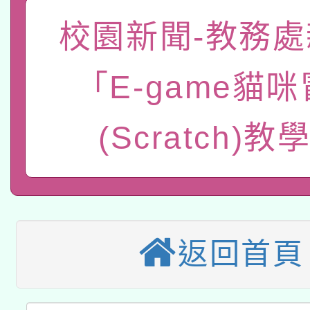
礎課程
校園新聞-教務處
「數位內容與教學軟體線
有關大陸委員會函釋公
pilot」
「E-game貓
轉知經濟部水利署委託
薪期間赴陸應申請許可
(Scratch)教
115年8月22日(星期六)
業技術研究院辦理「11
2026年桃園地景藝術
桃園市孔廟祈福系列活
用水績優單位及節水達
本校115學年度第2次
開 智慧啟航」
動」
適應運動共學行動站研
招甄選結果公告(無人
返回首頁
本館辦理115年度閱讀
招)
科技賦能─人工智慧(AI