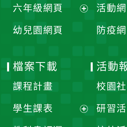
單
六年級網頁
活動網
選
開
展
單
幼兒園網頁
防疫網
選
開
單
選
檔案下載
活動
單
課程計畫
校園社
學生課表
研習活
展