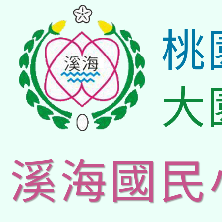
桃
大
溪海國民