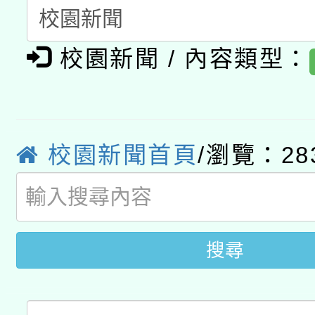
暨閱讀推動專業研習
A3數位素養講師名單
礎課程
校園新聞 / 內容類型：
「數位內容與教學軟體線
有關大陸委員會函釋公
pilot」
轉知經濟部水利署委託
薪期間赴陸應申請許可
校園新聞首頁
/瀏覽：28
115年8月22日(星期六)
業技術研究院辦理「11
2026年桃園地景藝術
桃園市孔廟祈福系列活
用水績優單位及節水達
搜尋
開 智慧啟航」
動」