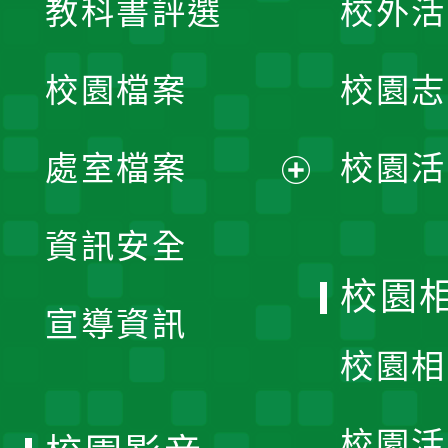
教科書評選
校外活
開
校園檔案
校園志
選
單
處室檔案
校園活
展
資訊安全
開
校園
宣導資訊
選
校園相
單
校園活