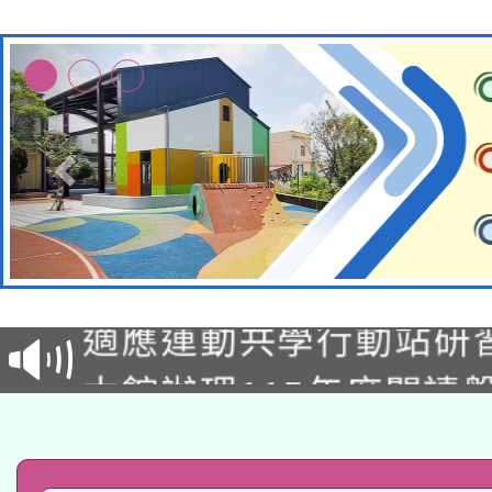
本校115學年度第2次
適應運動共學行動站研
招甄選結果公告(無人
本館辦理115年度閱讀
招)
科技賦能─人工智慧(AI
暨閱讀推動專業研習
A3數位素養講師名單