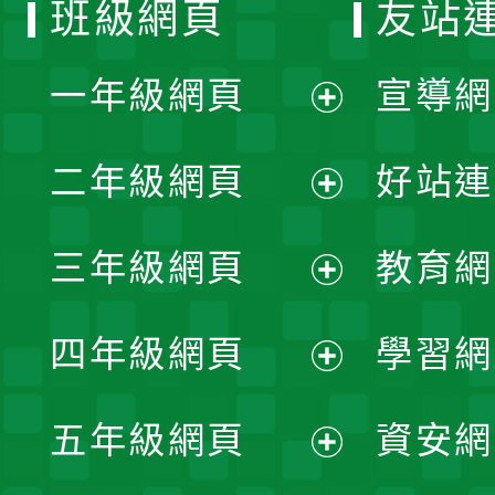
班級網頁
友站
一年級網頁
宣導網
展
二年級網頁
好站連
開
展
三年級網頁
教育網
選
開
展
單
四年級網頁
學習網
選
開
展
單
五年級網頁
資安網
選
開
展