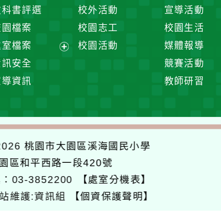
開
展
教科書評選
校外活動
宣導活動
選
開
校園檔案
校園志工
校園生活
單
選
處室檔案
校園活動
媒體報導
單
展
資訊安全
競賽活動
開
宣導資訊
教師研習
選
單
026
桃園市大園區溪海國民小學
大園區和平西路一段420號
：03-3852200
【處室分機表】
站維護:資訊組
【個資保護聲明】