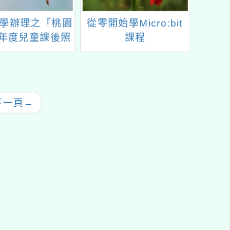
學辦理之「桃園
從零開始學Micro:bit
「國圖
5年度兒童課後照
課程
務平
人員180小時專
Ope
訓練課程」
下一頁
→