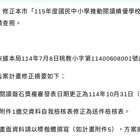
：修正本市「
115
年度國民中小學推動閱讀績優學
請查照。
：
依據本局
114
年
7
月
8
日桃教小字第
11400608001
號
旨案計畫修正摘要如下：
閱讀磐石獎複審發表日期更正為
114
年
10
月
31
日
附件
1
繳交資料自我檢核表修正為送件檢核表。
書面資料請以標楷體撰寫（如計畫附件
5
），方案