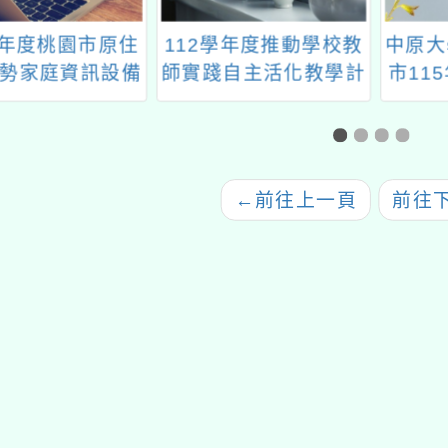
5年度桃園市原住
112學年度推動學校教
中原大
勢家庭資訊設備
師實踐自主活化教學計
市11
補助」
畫-桃園EECC數學社
顧服務
群假日共備「主題
業
~EECC數學課堂淯婷
的教學劇本」
←
前往上一頁
前往