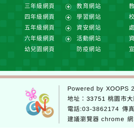
開
展
三年級網頁
教育網站
選
開
展
四年級網頁
學習網站
單
選
開
展
五年級網頁
資安網站
單
選
開
展
六年級網頁
活動網站
單
選
開
展
幼兒園網頁
防疫網站
單
選
開
單
選
單
Powered by
XOOPS
2
地址：
33751 桃園市
電話:03-3862174
傳真
建議瀏覽器 chrome
網
網站設計：