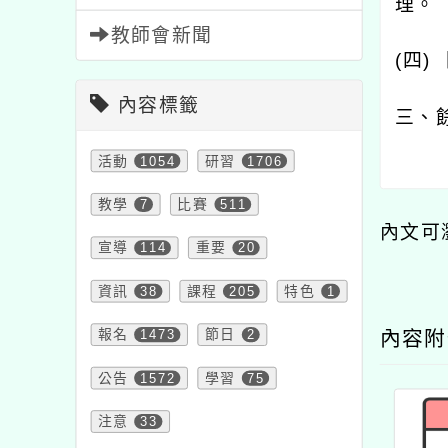
理。
教師會新聞
(
四
)
內容標籤
三、
活動
1054
研習
1706
教學
7
比賽
511
內文可
宣導
114
重要
20
資訊
38
課程
205
特色
1
報名
1473
節日
2
內容
公告
1572
學習
75
注意
33