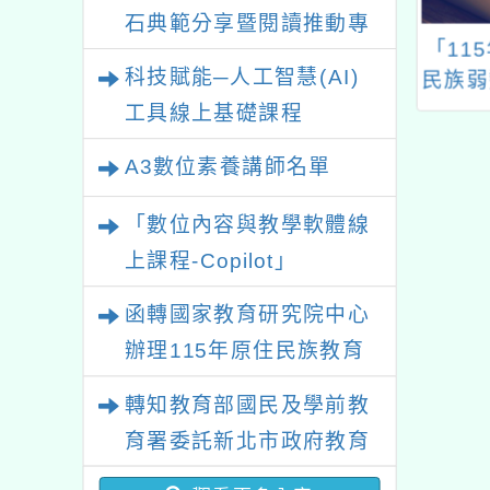
石典範分享暨閱讀推動專
師資培育及藝術
國立臺北教育大學推廣
「11
業研習
科技賦能─人工智慧(AI)
補助國立臺中教
教育中心「114年秋季
民族弱
「本土語教學語
班課程」招生簡章
工具線上基礎課程
發展中心計畫」
A3數位素養講師名單
自然科本土語沉
語學習手冊發表
「數位內容與教學軟體線
會」
上課程-Copilot」
函轉國家教育研究院中心
辦理115年原住民族教育
政策研討會「原住民族教
轉知教育部國民及學前教
育國際趨勢與發展」
育署委託新北市政府教育
局辦理「115年度教師專