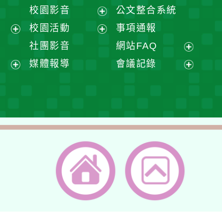
開
展
校園影音
公文整合系統
選
開
展
校園活動
事項通報
單
選
開
展
展
社團影音
網站FAQ
單
選
開
開
展
媒體報導
會議記錄
單
選
選
開
展
展
單
單
選
開
開
單
選
選
單
單
返回首頁
返回頂端