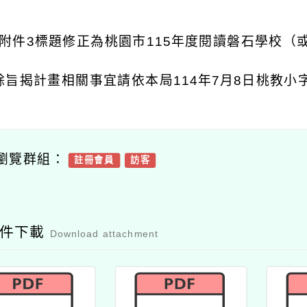
附件
3
標題修正為桃園市
115
年度閱讀磐石學校（
餘旨揭計畫相關事宜請依本局
114
年
7
月
8
日桃教小
瀏覽群組：
註冊會員
訪客
附件下載
Download attachment