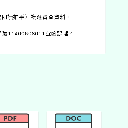
或閱讀推手）複選審查資料。
字第
11400608001
號函辦理。