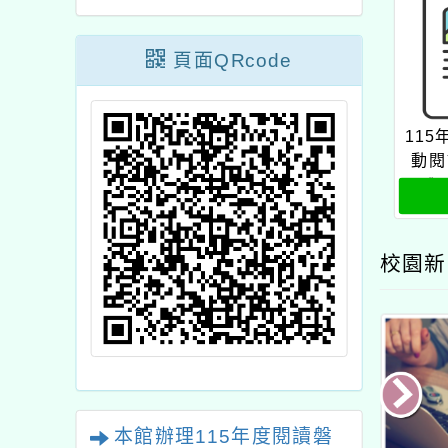
頁面QRcode
11
動閱
體
校園新
本館辦理115年度閱讀磐