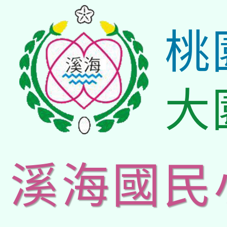
桃
大
溪海國民