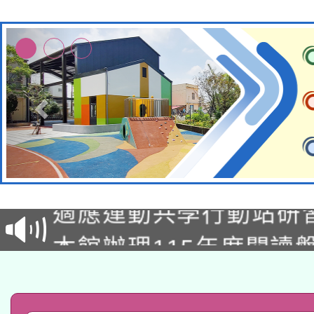
本校115學年度第2次
適應運動共學行動站研
招甄選結果公告(無人
本館辦理115年度閱讀
招)
科技賦能─人工智慧(AI
暨閱讀推動專業研習
A3數位素養講師名單
礎課程