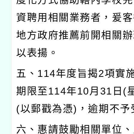
資聘用相關業務者，爰客
地方政府推薦前開相關辦
以表揚。
五、
114
年度旨揭
2
項實
期限至
114
年
10
月
31
日
(
(
以郵戳為憑
)
，逾期不予
六、惠請鼓勵相關單位、