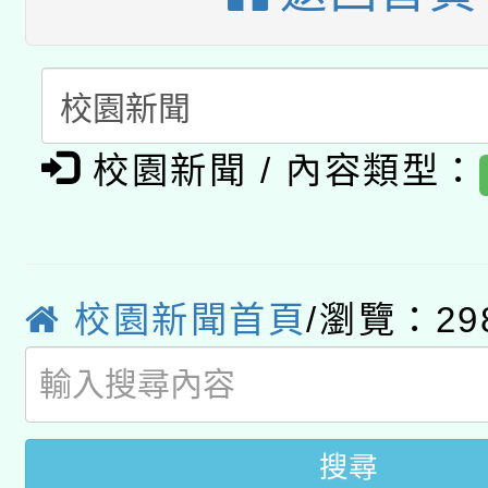
暨閱讀推動專業研習
A3數位素養講師名單
礎課程
「數位內容與教學軟體線
有關大陸委員會函釋公
pilot」
校園新聞 / 內容類型：
轉知經濟部水利署委託
薪期間赴陸應申請許可
115年8月22日(星期六)
業技術研究院辦理「11
校園新聞首頁
/瀏覽：29
2026年桃園地景藝術
桃園市孔廟祈福系列活
用水績優單位及節水達
開 智慧啟航」
動」
搜尋