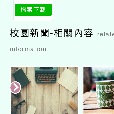
學語言者獎
檔案下載
勵及增能實
施計畫
校園新聞-相關內容
relat
information