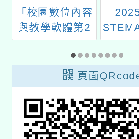
辦
「校園數位內容
202
閱
與教學軟體第2
STEM
作
次選購名單」
跨域教
師創新
頁面QRcod