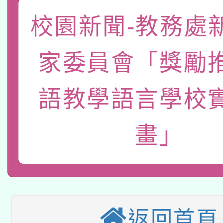
「數位內容與教學軟體線
校園新聞-教務處
有關大陸委員會函釋公
pilot」
家委員會「獎勵
轉知經濟部水利署委託
薪期間赴陸應申請許可
語教學語言學校
115年8月22日(星期六)
業技術研究院辦理「11
2026年桃園地景藝術
桃園市孔廟祈福系列活
用水績優單位及節水達
畫」
本校115學年度第2次
開 智慧啟航」
動」
適應運動共學行動站研
招甄選結果公告(無人
本館辦理115年度閱讀
招)
返回首頁
科技賦能─人工智慧(AI