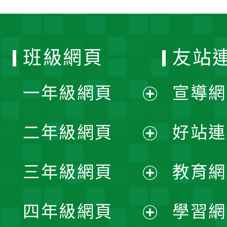
班級網頁
友站
一年級網頁
宣導網
展
二年級網頁
好站連
開
展
三年級網頁
教育網
選
開
展
單
四年級網頁
學習網
選
開