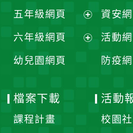
展
單
五年級網頁
資安網
選
開
展
單
六年級網頁
活動網
選
開
展
單
幼兒園網頁
防疫網
選
開
單
選
檔案下載
活動
單
課程計畫
校園社