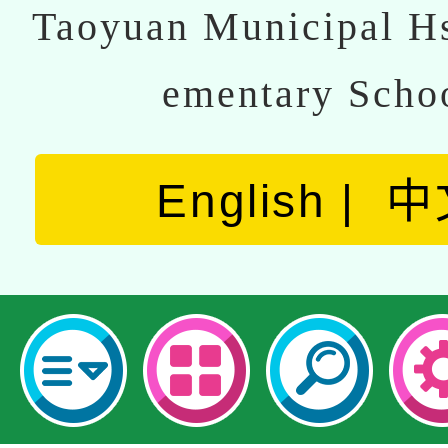
Taoyuan Municipal Hs
ementary Scho
English
中