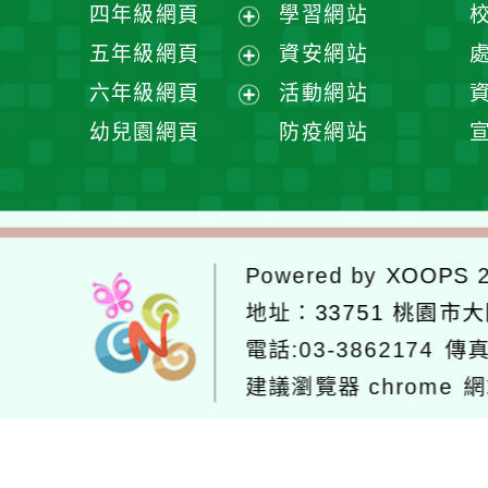
展
四年級網頁
學習網站
單
選
開
展
五年級網頁
資安網站
單
選
開
展
六年級網頁
活動網站
單
選
開
展
幼兒園網頁
防疫網站
單
選
開
單
選
單
Powered by
XOOPS
2
地址：
33751 桃園市
電話:03-3862174
傳真
建議瀏覽器 chrome
網
網站設計：
Neil網站設計
工坊