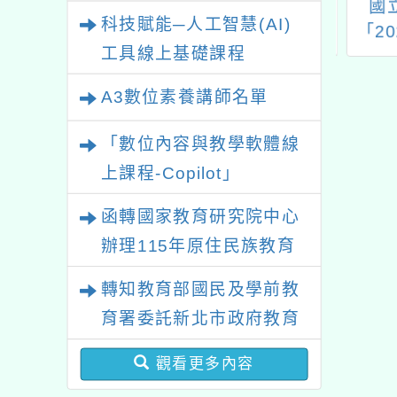
認證線上研習班
桃園市平鎮自造教育及
國立
業研習
科技賦能─人工智慧(AI)
科技中心3月份教師研
「20
工具線上基礎課程
習
學奧林
試
A3數位素養講師名單
「20
學奧林
「數位內容與教學軟體線
上課程-Copilot」
函轉國家教育研究院中心
辦理115年原住民族教育
政策研討會「原住民族教
轉知教育部國民及學前教
育國際趨勢與發展」
育署委託新北市政府教育
局辦理「115年度教師專
觀看更多內容
業成長研習實施計畫－夢