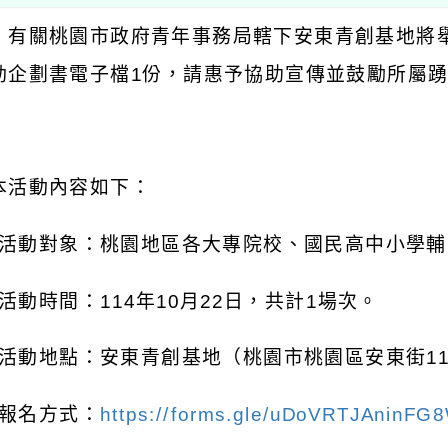
：有關桃園市政府青年事務局轄下安東青創基地將
動企劃書電子檔
1
份，請惠予協助宣傳並鼓勵所屬
：
本活動內容如下：
活動對象：桃園地區各大專院校、國民高中小學輔
活動時間：
114
年
10
月
22
日，共計
1
場次。
活動地點：安東青創基地（桃園市桃園區安東街
1
報名方式：
https://forms.gle/uDoVRTJAninFG