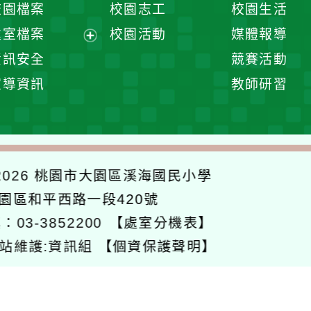
校園檔案
校園志工
校園生活
單
選
處室檔案
校園活動
媒體報導
單
展
資訊安全
競賽活動
開
宣導資訊
教師研習
選
單
026
桃園市大園區溪海國民小學
大園區和平西路一段420號
：03-3852200
【處室分機表】
站維護:資訊組
【個資保護聲明】