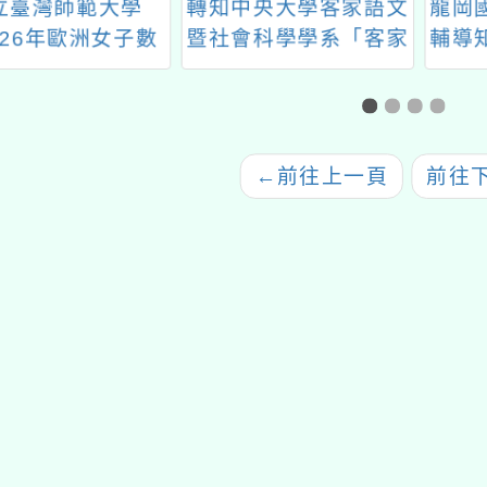
臺灣師範大學
轉知中央大學客家語文
龍岡國
26年歐洲女子數
暨社會科學學系「客家
輔導知
匹亞競賽初選考
社會及政策碩士班」、
營與
」報名簡章及
「客家語文碩士班」
26年歐洲女子數
113學年度招生訊息
匹亞選訓及參賽
←
前往上一頁
前往
計畫」