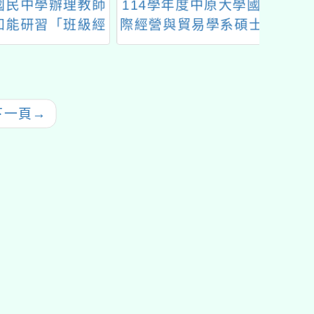
民中學辦理教師
114學年度中原大學國
「20
能研習「班級經
際經營與貿易學系碩士
果
壓力管理延 伸活
在職專班招生資訊
動工作坊」
下一頁
→