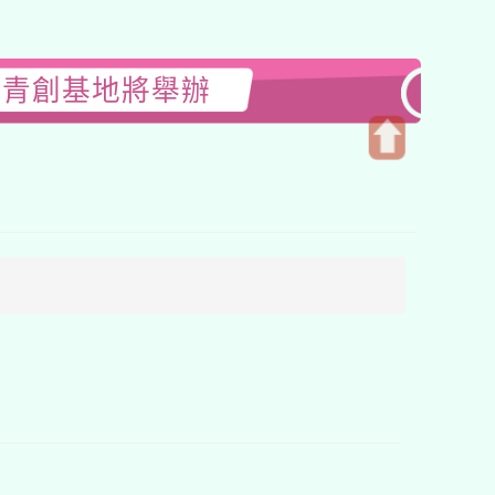
東青創基地將舉辦
開
啟
上
方
區
塊