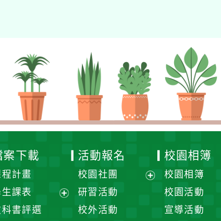
檔案下載
活動報名
校園相簿
課程計畫
校園社團
校園相簿
展
學生課表
研習活動
校園活動
開
展
教科書評選
校外活動
宣導活動
選
開