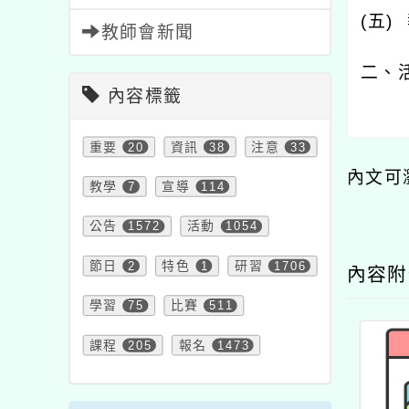
(
五
)
教師會新聞
二、
內容標籤
重要
20
資訊
38
注意
33
內文可
教學
7
宣導
114
公告
1572
活動
1054
節日
2
特色
1
研習
1706
內容
學習
75
比賽
511
課程
205
報名
1473