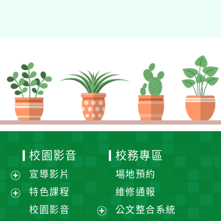
校園影音
校務專區
宣導影片
場地預約
展
特色課程
維修通報
開
展
校園影音
公文整合系統
選
開