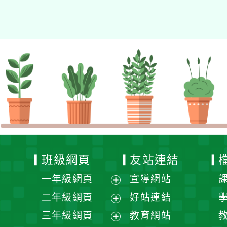
的N次方素養工作坊新北
場」計畫
班級網頁
友站連結
一年級網頁
宣導網站
展
二年級網頁
好站連結
開
展
三年級網頁
教育網站
選
開