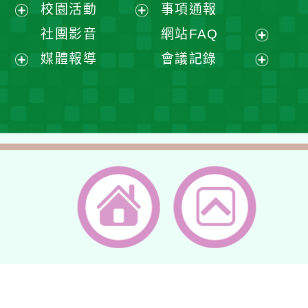
展
校園活動
事項通報
單
選
開
展
展
社團影音
網站FAQ
單
選
開
開
展
媒體報導
會議記錄
單
選
選
開
展
展
單
單
選
開
開
單
選
選
單
單
返回首頁
返回頂端