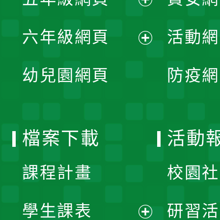
選
開
展
單
六年級網頁
活動網
選
開
展
單
幼兒園網頁
防疫網
選
開
單
選
檔案下載
活動
單
課程計畫
校園社
學生課表
研習活