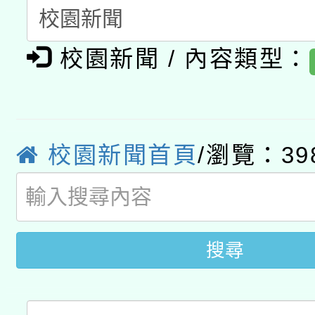
暨閱讀推動專業研習
A3數位素養講師名單
礎課程
校園新聞 / 內容類型：
「數位內容與教學軟體線
有關大陸委員會函釋公
pilot」
轉知經濟部水利署委託
薪期間赴陸應申請許可
校園新聞首頁
/瀏覽：39
115年8月22日(星期六)
業技術研究院辦理「11
2026年桃園地景藝術
桃園市孔廟祈福系列活
用水績優單位及節水達
搜尋
開 智慧啟航」
動」