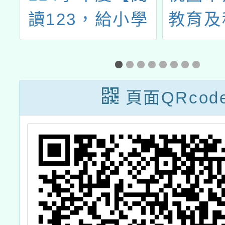
本
讀123，給小學
教育及
感
生的經典第一
辦理11
畫
本】校園招募活
教
動
頁面QRcod