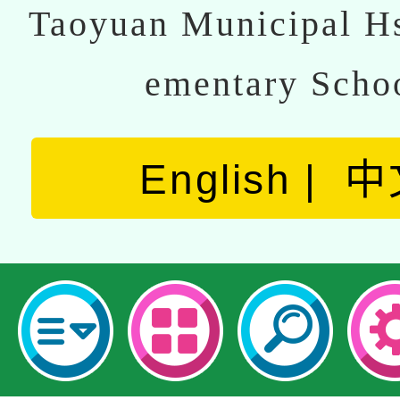
Taoyuan Municipal Hs
ementary Scho
English
中