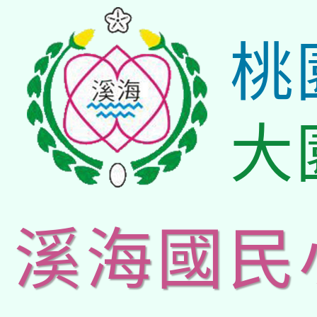
桃
大
溪海國民