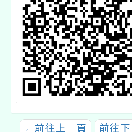
←
前往上一頁
前往下