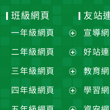
班級網頁
友站
一年級網頁
宣導網
展
二年級網頁
好站連
開
展
三年級網頁
教育網
選
開
展
單
四年級網頁
學習網
選
開
展
單
五年級網頁
資安網