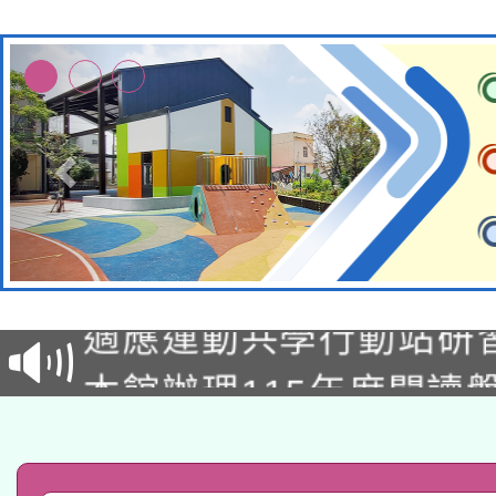
本校115學年度第2次
適應運動共學行動站研
招甄選結果公告(無人
本館辦理115年度閱讀
招)
科技賦能─人工智慧(AI
暨閱讀推動專業研習
A3數位素養講師名單