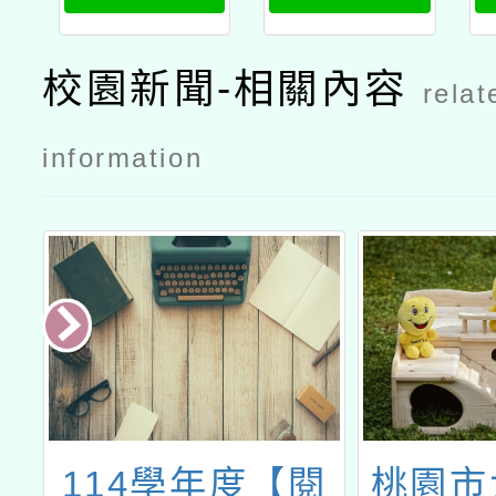
班甄試入學
班甄試入學
考試招生申
考試招生海
校園新聞-相關內容
relat
請書
報及申請書
information
多
114學年度【閱
桃園市