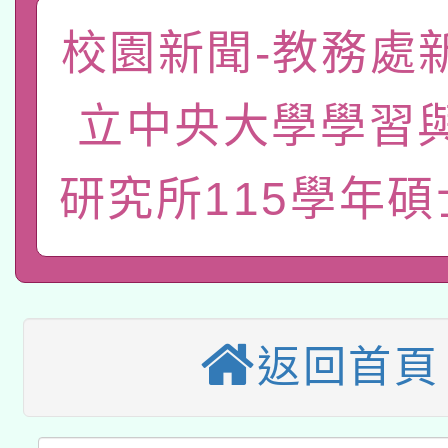
礎課程
校園新聞-教務處
「數位內容與教學軟體線
有關大陸委員會函釋公
pilot」
立中央大學學習
轉知經濟部水利署委託
薪期間赴陸應申請許可
研究所115學年
115年8月22日(星期六)
業技術研究院辦理「11
2026年桃園地景藝術
桃園市孔廟祈福系列活
用水績優單位及節水達
本校115學年度第2次
開 智慧啟航」
動」
適應運動共學行動站研
招甄選結果公告(無人
返回首頁
本館辦理115年度閱讀
招)
科技賦能─人工智慧(AI