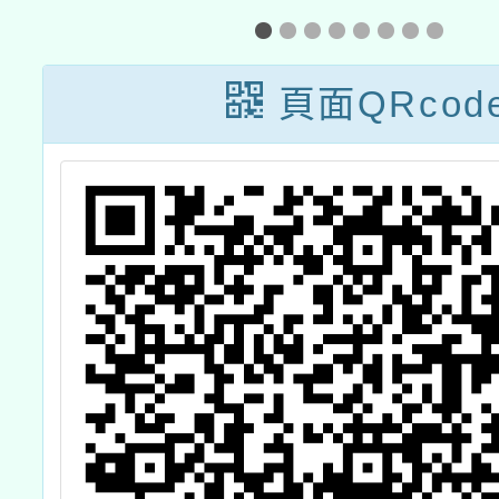
可
發展中心合作辦
第
理「原住民族歷
頁面QRcod
效
史正義與轉型正
t
義國中教師增能
化
研習（桃園
場）」