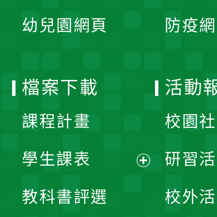
展
單
幼兒園網頁
防疫網
選
開
單
選
檔案下載
活動
單
課程計畫
校園社
學生課表
研習活
展
教科書評選
校外活
開