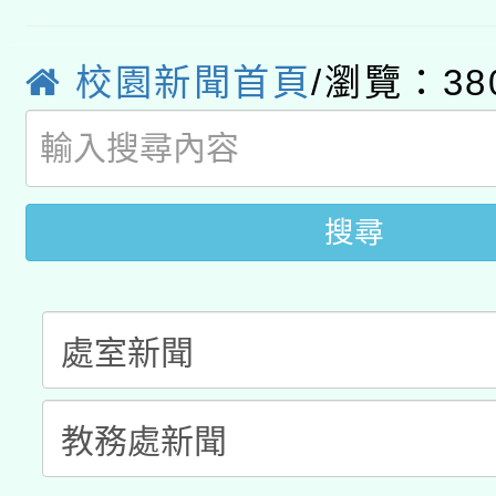
原住民族教育政策研討
年度健康促進學校輔導
函轉國立臺灣師範大學
新北市政府教育局辦理「
族教育國際趨勢與發展
業成長研習」實施計畫
校園新聞首頁
/瀏覽：38
轉知有關國立成功大學
族語言臺北學習中心11
師專業成長研習實施計
教育部國民及學前教育署「
文教學共融平台-教案
「族語學習班」招生簡章
方素養工作坊新北場」
年度COVID-19疫苗
件」活動簡章
搜尋
接種對象擴大為「滿6
接種之民眾」措施，延長
月28日止