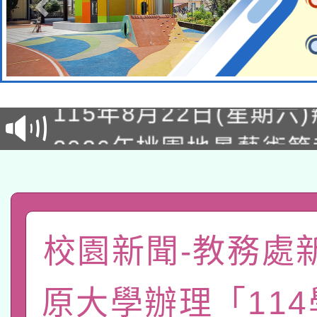
轉知經濟部水利署委託
115年8月22日(星期六)
業技術研究院辦理「11
2026年桃園地景藝術
桃園市孔廟祈福系列活
用水績優單位及節水達
「2026桃園藝術巡演
開 智慧啟航」
動」
轉知教育部國民及學前
關事宜
函轉國家教育研究院中心
校園新聞-教務處
國立臺灣師範大學辦理「1
轉知教育部國民及學前
原住民族教育政策研討
年度健康促進學校輔導
原大學辦理「11
函轉國立臺灣師範大學