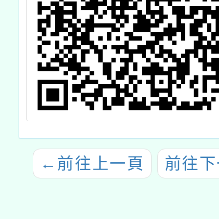
←
前往上一頁
前往下