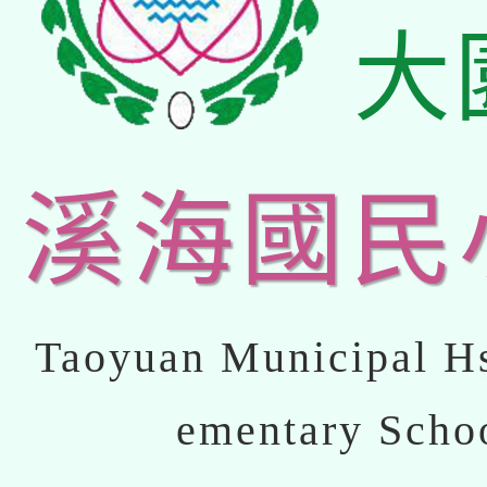
大
溪海國民
Taoyuan Municipal Hs
ementary Scho