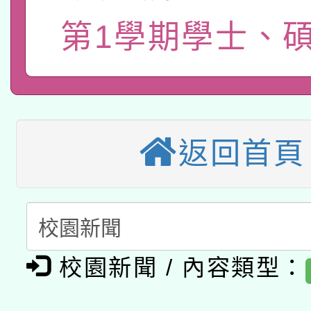
新北市政府教育局辦理「
族教育國際趨勢與發展
業成長研習」實施計畫
轉知有關國立成功大學
第1學期學士、
族語言臺北學習中心11
師專業成長研習實施計
教育部國民及學前教育署「
文教學共融平台-教案
「族語學習班」招生簡章
方素養工作坊新北場」
轉知經濟部水利署委託
年度COVID-19疫苗
件」活動簡章
115年8月22日(星期六)
業技術研究院辦理「11
接種對象擴大為「滿6
返回首頁
2026年桃園地景藝術
桃園市孔廟祈福系列活
用水績優單位及節水達
接種之民眾」措施，延長
「2026桃園藝術巡演
開 智慧啟航」
動」
月28日止
轉知教育部國民及學前
關事宜
校園新聞 / 內容類型：
函轉國家教育研究院中心
國立臺灣師範大學辦理「1
轉知教育部國民及學前