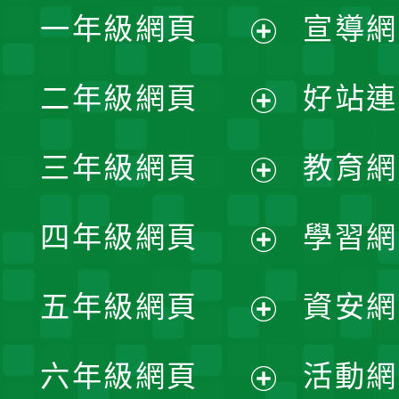
一年級網頁
宣導網
展
二年級網頁
好站連
開
展
三年級網頁
教育網
選
開
展
單
四年級網頁
學習網
選
開
展
單
五年級網頁
資安網
選
開
展
單
六年級網頁
活動網
選
開