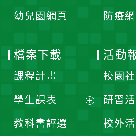
展
單
幼兒園網頁
防疫網
選
開
單
選
檔案下載
活動
單
課程計畫
校園社
學生課表
研習活
展
教科書評選
校外活
開