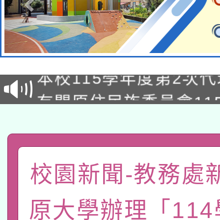
本校115學年度第1次
本校115學年度第2次
第3次招考甄選結果公告
有關原住民族委員會11
次招考甄選結果公告(尚
兒童少年暑期犯罪預防
公告之原住民族歲時祭
有關本府115年70歲
答一案
一案。
本校115學年度第2次
校園新聞-教務處
人員健康講座「吃得安
適應運動共學行動站研
招甄選結果公告(無人
心」，鼓勵退休同仁踴
原大學辦理「11
本館辦理115年度閱讀