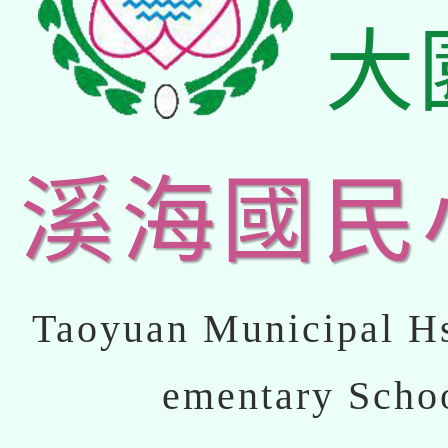
大
溪海國民
Taoyuan Municipal Hs
ementary Scho