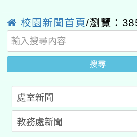
招甄選結果公告(無人
心」，鼓勵退休同仁踴
本館辦理115年度閱讀
招)
案。
校園新聞首頁
/瀏覽：38
科技賦能─人工智慧(AI
暨閱讀推動專業研習
A3數位素養講師名單
礎課程
搜尋