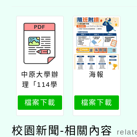
中原大學辦
海報
理「114學
年度第1學
檔案下載
檔案下載
期學士、碩
士學分專班
（隨班附
校園新聞-相關內容
relat
讀）」招生