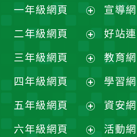
一年級網頁
宣導網
展
二年級網頁
好站連
開
展
三年級網頁
教育網
選
開
展
單
四年級網頁
學習網
選
開
展
單
五年級網頁
資安網
選
開
展
單
六年級網頁
活動網
選
開