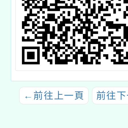
←
前往上一頁
前往下