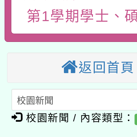
招)
案。
科技賦能─人工智慧(AI
第1學期學士、
暨閱讀推動專業研習
A3數位素養講師名單
礎課程
本校115學年度第1次
本校115學年度第2次
第3次招考甄選結果公告
返回首頁
有關原住民族委員會11
次招考甄選結果公告(尚
兒童少年暑期犯罪預防
公告之原住民族歲時祭
有關本府115年70歲
答一案
一案。
校園新聞 / 內容類型：
本校115學年度第2次
人員健康講座「吃得安
適應運動共學行動站研