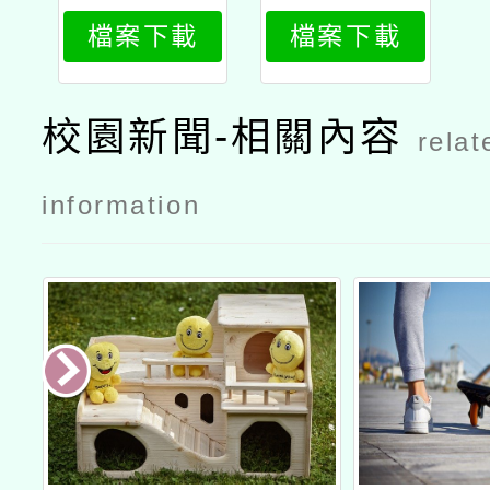
年度第1學
檔案下載
檔案下載
期學士、碩
士學分專班
（隨班附
校園新聞-相關內容
relat
讀）」招生
公文
information