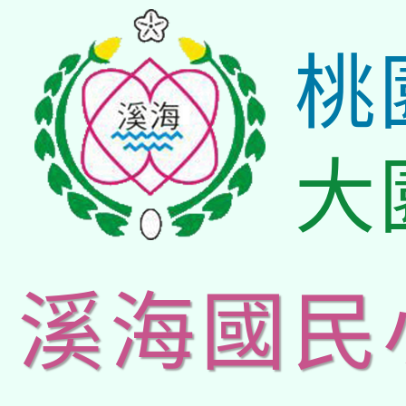
桃
大
溪海國民