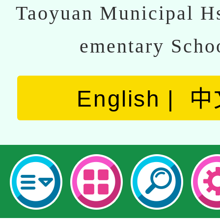
Taoyuan Municipal Hs
ementary Scho
English
中