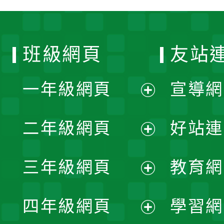
班級網頁
友站
一年級網頁
宣導網
展
二年級網頁
好站連
開
展
三年級網頁
教育網
選
開
展
單
四年級網頁
學習網
選
開