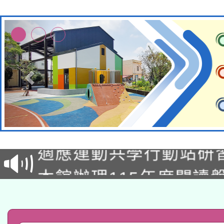
本校115學年度第2次
適應運動共學行動站研
招甄選結果公告(無人
本館辦理115年度閱讀
招)
科技賦能─人工智慧(AI
暨閱讀推動專業研習
A3數位素養講師名單
礎課程