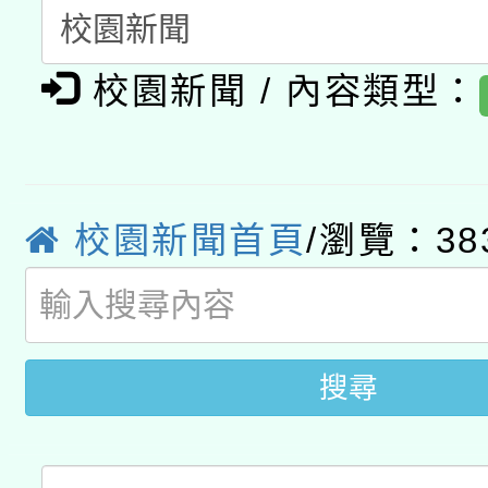
暨閱讀推動專業研習
A3數位素養講師名單
礎課程
校園新聞 / 內容類型：
「數位內容與教學軟體線
有關大陸委員會函釋公
pilot」
轉知經濟部水利署委託
薪期間赴陸應申請許可
校園新聞首頁
/瀏覽：38
115年8月22日(星期六)
業技術研究院辦理「11
2026年桃園地景藝術
桃園市孔廟祈福系列活
用水績優單位及節水達
開 智慧啟航」
搜尋
動」