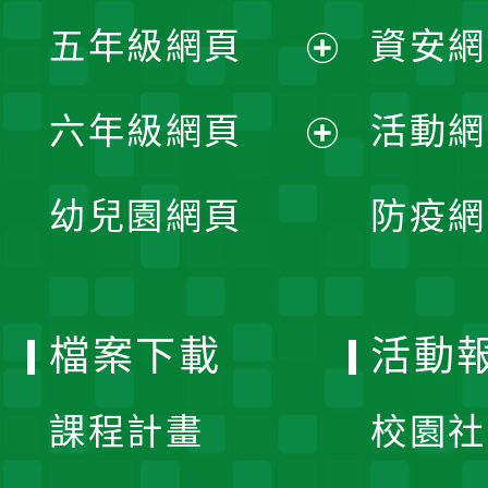
展
單
五年級網頁
資安網
選
開
展
單
六年級網頁
活動網
選
開
展
單
幼兒園網頁
防疫網
選
開
單
選
檔案下載
活動
單
課程計畫
校園社