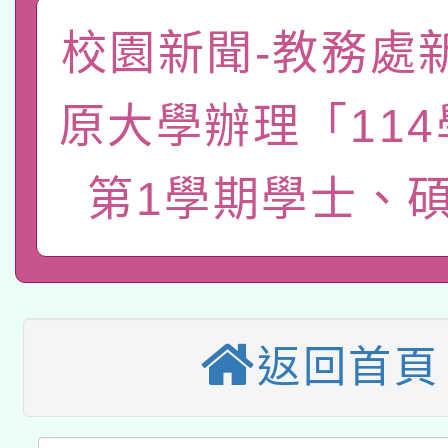
「數位內容與教學軟體線
校園新聞-教務處
有關大陸委員會函釋公
pilot」
原大學辦理「11
轉知經濟部水利署委託
薪期間赴陸應申請許可
第1學期學士、
115年8月22日(星期六)
業技術研究院辦理「11
2026年桃園地景藝術
桃園市孔廟祈福系列活
用水績優單位及節水達
本校115學年度第2次
開 智慧啟航」
動」
適應運動共學行動站研
招甄選結果公告(無人
返回首頁
本館辦理115年度閱讀
招)
科技賦能─人工智慧(AI