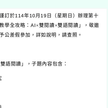
於
114
年
10
月
19
日（星期日）辦理第十
全攻略：
AI
×雙閱讀×雙語閱讀」，敬邀
差假參加，詳如說明，請查照。
語閱讀」，子題內容包含：