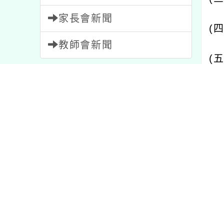
(
四
) 
教師會新聞
(
五
) 
內容標籤
(
六
) 
資訊
38
課程
205
特色
1
(
七
) 
報名
1473
活動
1052
(
八
)
節日
2
學習
75
教學
7
二、
公告
1567
重要
20
注意
33
比賽
511
三、
宣導
114
研習
1704
路
11
四、