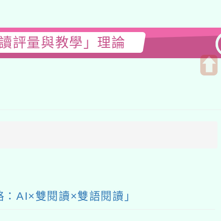
評量與教學」理論
開
啟
上
方
區
塊
×雙閱讀×雙語閱讀」