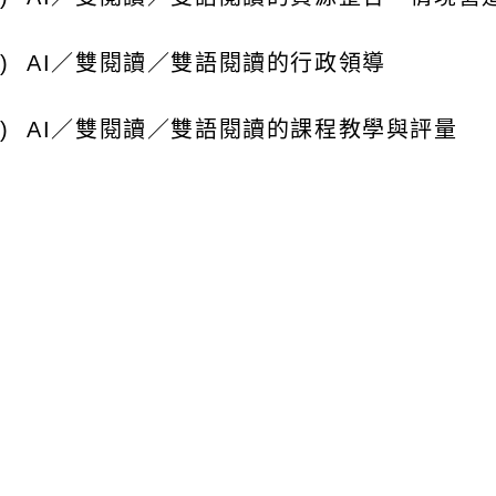
AI
／雙閱讀／雙語閱讀的行政領導
AI
／雙閱讀／雙語閱讀的課程教學與評量
AI
／雙閱讀／雙語閱讀的教師專業發展
AI
／雙閱讀／雙語閱讀的成效評估機制
其他與閱讀教學相關議題
(
如：多模態、多領域、
研討會時間：
114
年
10
月
19
日（星期日）
09
：
00~
研討會地點：國立高雄師範大學和平校區行政大樓
6
號）
研討會報名及錄取：