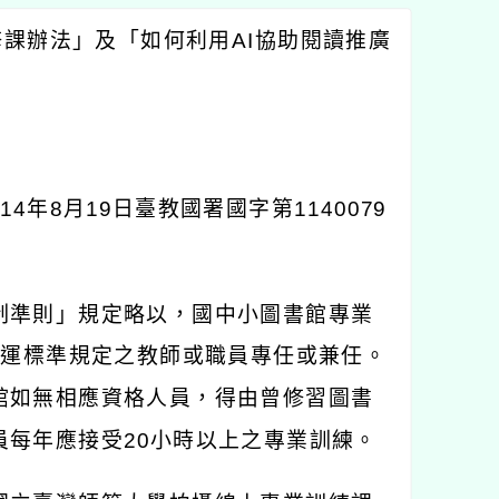
修課辦法」及「如何利用
AI
協助閱讀推廣
114
年
8
月
19
日臺教國署國字第
1140079
制準則」規定略以，國中小圖書館專業
營運標準規定之教師或職員專任或兼任。
館如無相應資格人員，得由曾修習圖書
員每年應接受
20
小時以上之專業訓練。