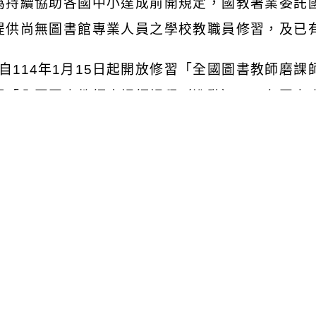
為持續協助各國中小達成前開規定，國教署業委託
提供尚無圖書館專業人員之學校教職員修習，及已
自
114
年
1
月
15
日起開放修習「全國圖書教師磨課
習「全國圖書教師磨課師課程（進階）」，各國中
教職員可透由修習前開課程並取得研習證明，以符
自
114
年
7
月
31
日起增開「資訊素養融入專題探究
習本課程取得每年
20
小時之專業訓練時數。
請貴校鼓勵相關教職員參加上開課程，並請持續落
瀏覽群組：
註冊會員
訪客