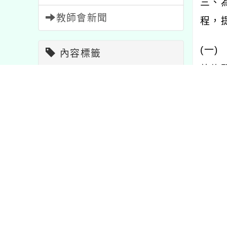
三、
教師會新聞
程，
(
一
)
內容標籤
放修
特色
1
公告
1572
學校
報名
1473
活動
1054
(
二
)
教學
7
節日
2
比賽
511
由修
學習
75
重要
20
四、
研習
1706
宣導
114
課程
205
注意
33
資訊
38
內文可