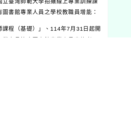
國立臺灣師範大學拍攝線上專業訓練課
有圖書館專業人員之學校教職員增能：
師課程（基礎）」、
114
年
7
月
31
日起開
小倘未具符合圖書館專業人員資格者，
合擔任國中小圖書館專業人員資格。
課程」，各國中小圖書館專業人員得透
實設置國民中小學圖書館專業人員。