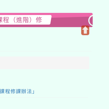
課程（進階）修
開
啟
上
方
區
塊
廣課程修課辦法」