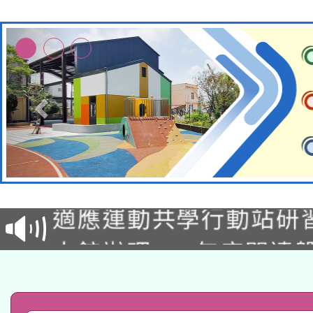
本校115學年度第2次
適應運動共學行動站研
招甄選結果公告(無人
本館辦理115年度閱讀
招)
科技賦能─人工智慧(AI
暨閱讀推動專業研習
A3數位素養講師名單