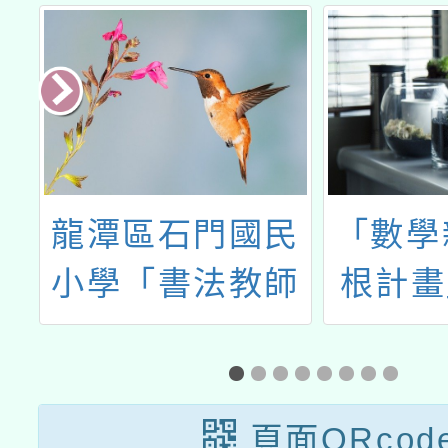
社
龍潭區石門國民
「數學
-
小學「書法教師
根計畫
造
工作坊」研習課
學年度
與
程
假教材
、
上研習
頁面QRcod