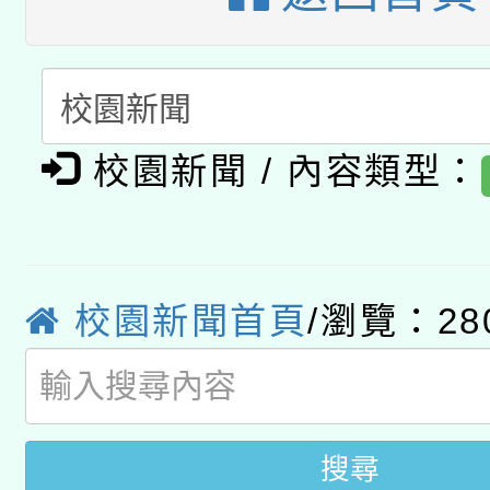
科技賦能─人工智慧(AI
暨閱讀推動專業研習
A3數位素養講師名單
礎課程
「數位內容與教學軟體線
有關大陸委員會函釋公
校園新聞 / 內容類型：
pilot」
轉知經濟部水利署委託
薪期間赴陸應申請許可
115年8月22日(星期六)
業技術研究院辦理「11
校園新聞首頁
/瀏覽：28
2026年桃園地景藝術
桃園市孔廟祈福系列活
用水績優單位及節水達
開 智慧啟航」
動」
搜尋