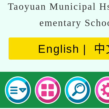
Taoyuan Municipal Hs
ementary Scho
English
中