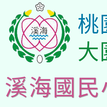
桃
大
溪海國民