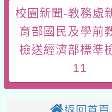
礎課程
校園新聞-教務處
「數位內容與教學軟體線
有關大陸委員會函釋公
pilot」
育部國民及學前
轉知經濟部水利署委託
薪期間赴陸應申請許可
檢送經濟部標準
115年8月22日(星期六)
業技術研究院辦理「11
2026年桃園地景藝術
桃園市孔廟祈福系列活
用水績優單位及節水達
11
本校115學年度第2次
開 智慧啟航」
動」
適應運動共學行動站研
招甄選結果公告(無人
本館辦理115年度閱讀
招)
返回首頁