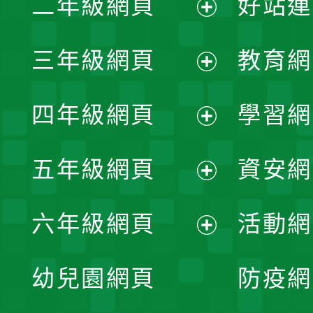
二年級網頁
好站連
開
展
三年級網頁
教育網
選
開
展
單
四年級網頁
學習網
選
開
展
單
五年級網頁
資安網
選
開
展
單
六年級網頁
活動網
選
開
展
單
幼兒園網頁
防疫網
選
開