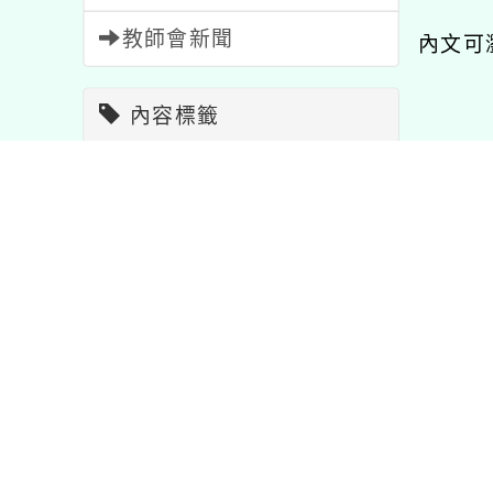
教師會新聞
內文可
內容標籤
校園新
比賽
511
研習
1704
學習
75
特色
1
注意
33
報名
1473
資訊
38
公告
1567
活動
1053
課程
205
教學
7
立臺灣科學教育
「114年中央研究院院
「教育
宣導
114
節日
2
重要
20
辦理112學年
區開放系列活動」
灣台語
』迪生出發」到
製作及