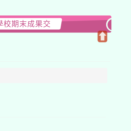
學校期末成果交
開
啟
上
方
區
塊