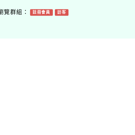
瀏覽群組：
註冊會員
訪客
聞-相關內容
related information
部113-115年臺
客語結合十二年國教校
「AE
卡通、動畫字幕
訂課程－112學年下學
器人
配音工作計畫」
期區域策略聯盟公開觀