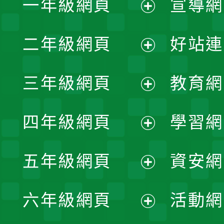
一年級網頁
宣導網
展
二年級網頁
好站連
開
展
三年級網頁
教育網
選
開
展
單
四年級網頁
學習網
選
開
展
單
五年級網頁
資安網
選
開
展
單
六年級網頁
活動網
選
開
展