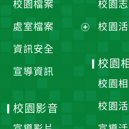
校園檔案
校園志
選
單
處室檔案
校園活
展
資訊安全
開
校園
宣導資訊
選
校園相
單
校園活
校園影音
宣導影片
宣導活