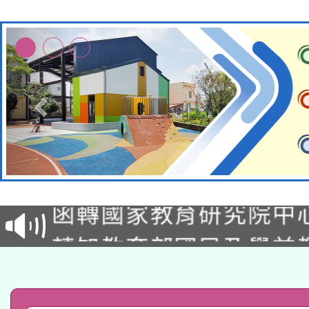
轉知教育部國民及學前
函轉國家教育研究院中心
國立臺灣師範大學辦理「1
轉知教育部國民及學前
原住民族教育政策研討
年度健康促進學校輔導
函轉國立臺灣師範大學
新北市政府教育局辦理「
族教育國際趨勢與發展
業成長研習」實施計畫
轉知有關國立成功大學