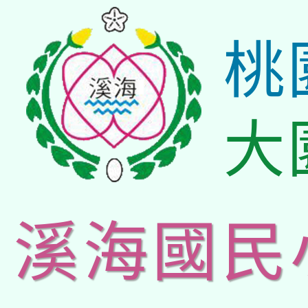
桃
大
溪海國民