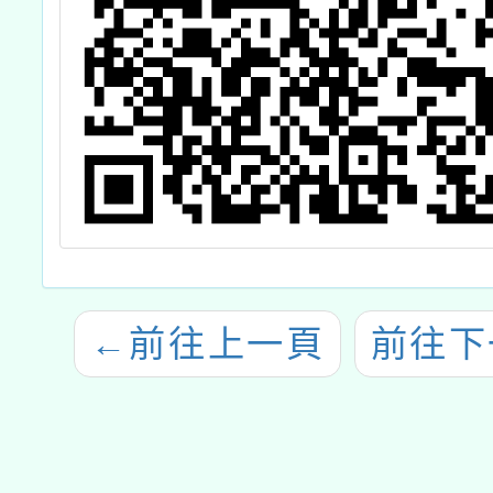
←
前往上一頁
前往下