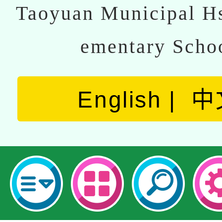
Taoyuan Municipal Hs
ementary Scho
English
中