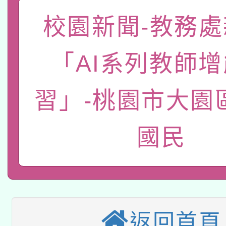
族語言臺北學習中心11
師專業成長研習實施計
校園新聞-教務處
教育部國民及學前教育署「
文教學共融平台-教案
「族語學習班」招生簡章
方素養工作坊新北場」
本市兒童口腔健康促進
年度COVID-19疫苗
件」活動簡章
「AI系列教師
有關銓敘部建置「公務
宣導素材2份，請協助
接種對象擴大為「滿6
習」-桃園市大園
「115年度教育部國民
得重審後實發金額試算
管道加強宣導
接種之民眾」措施，延長
衛生局辦理之「115年
辦理性別平等教育建置
機關學校轉知所屬退休
國民
月28日止
轉知教育部國民及學前
菸害防制實體解謎活動
人才庫實施計畫」一案
用一案
函轉國家教育研究院中心
國立臺灣師範大學辦理「1
轉知教育部國民及學前
原住民族教育政策研討
年度健康促進學校輔導
返回首頁
函轉國立臺灣師範大學