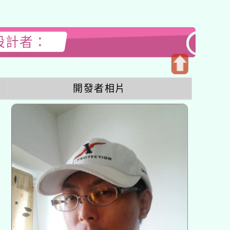
站設計者：
開
開發者相片
啟
上
方
區
塊
各