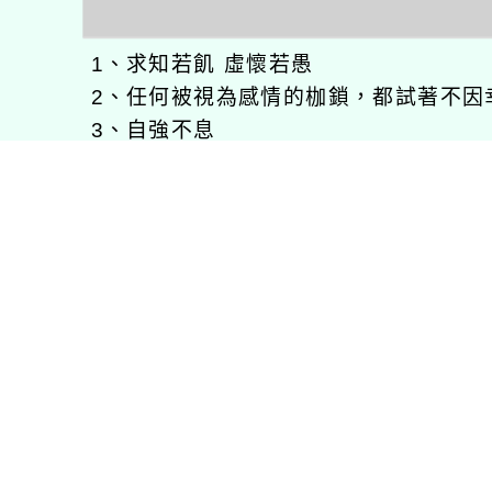
1、求知若飢 虛懷若愚
2、任何被視為感情的枷鎖，都試著不因
3、自強不息
徐嘉裕(Neil Hsu)的工作心得網誌!
徐嘉裕 Neil hsu粉絲團
E-MAIL：
b168168tw@gmail.com