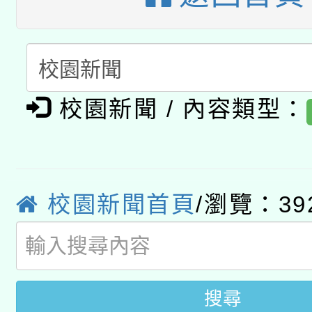
A3數位素養講師名單
礎課程
「數位內容與教學軟體線
有關大陸委員會函釋公
pilot」
校園新聞 / 內容類型：
轉知經濟部水利署委託
薪期間赴陸應申請許可
115年8月22日(星期六)
業技術研究院辦理「11
2026年桃園地景藝術
桃園市孔廟祈福系列活
校園新聞首頁
/瀏覽：39
用水績優單位及節水達
開 智慧啟航」
動」
搜尋