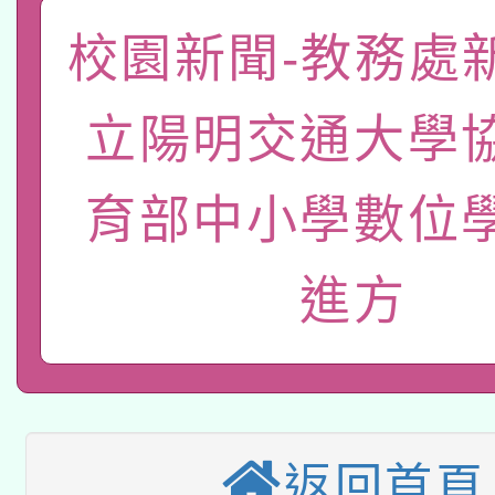
「數位內容與教學軟體線
校園新聞-教務處
有關大陸委員會函釋公
pilot」
立陽明交通大學
轉知經濟部水利署委託
薪期間赴陸應申請許可
115年8月22日(星期六)
業技術研究院辦理「11
育部中小學數位
2026年桃園地景藝術
桃園市孔廟祈福系列活
用水績優單位及節水達
進方
本校115學年度第2次
開 智慧啟航」
動」
適應運動共學行動站研
招甄選結果公告(無人
本館辦理115年度閱讀
招)
科技賦能─人工智慧(AI
返回首頁
暨閱讀推動專業研習