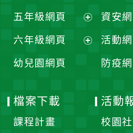
開
展
單
五年級網頁
資安網
選
開
展
單
六年級網頁
活動網
選
開
展
單
幼兒園網頁
防疫網
選
開
單
選
檔案下載
活動
單
課程計畫
校園社