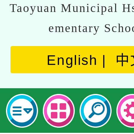
Taoyuan Municipal Hs
ementary Scho
English
中