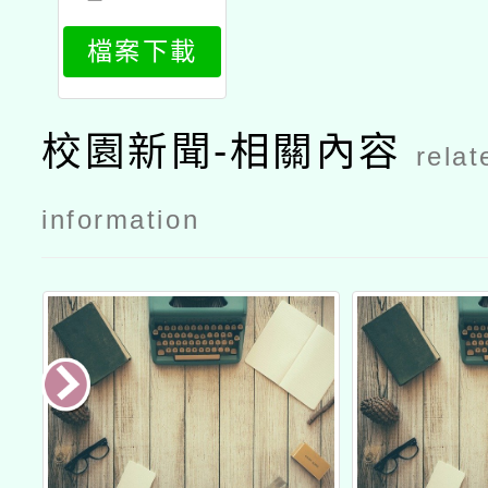
799_attach
檔案下載
1
校園新聞-相關內容
relat
information