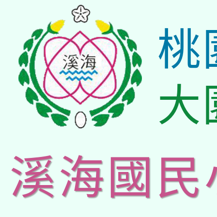
桃
大
溪海國民