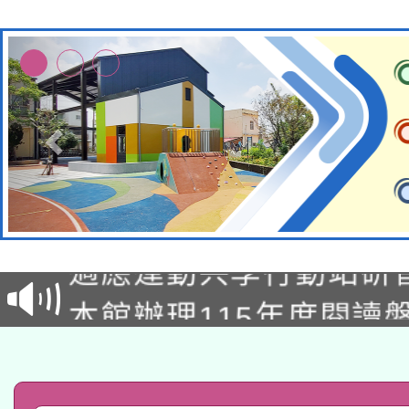
本校115學年度第2次
適應運動共學行動站研
招甄選結果公告(無人
本館辦理115年度閱讀
招)
科技賦能─人工智慧(AI
暨閱讀推動專業研習
A3數位素養講師名單
礎課程