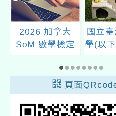
祖
2026 加拿大
國立臺
營
SoM 數學檢定
學(以
大)辦理
多元評
究的議
頁面QRcod
競