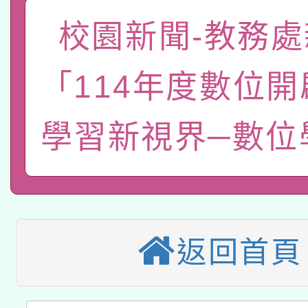
「數位內容與教學軟體線
校園新聞-教務處
有關大陸委員會函釋公
pilot」
「114年度數位
轉知經濟部水利署委託
薪期間赴陸應申請許可
115年8月22日(星期六)
學習新視界─數位
業技術研究院辦理「11
2026年桃園地景藝術
桃園市孔廟祈福系列活
用水績優單位及節水達
本校115學年度第2次
開 智慧啟航」
動」
適應運動共學行動站研
招甄選結果公告(無人
返回首頁
本館辦理115年度閱讀
招)
科技賦能─人工智慧(AI
暨閱讀推動專業研習