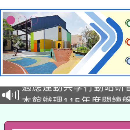
本校115學年度第2次
適應運動共學行動站研
招甄選結果公告(無人
本館辦理115年度閱讀
招)
科技賦能─人工智慧(AI
暨閱讀推動專業研習
A3數位素養講師名單
礎課程