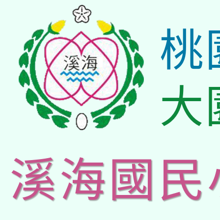
桃
大
溪海國民