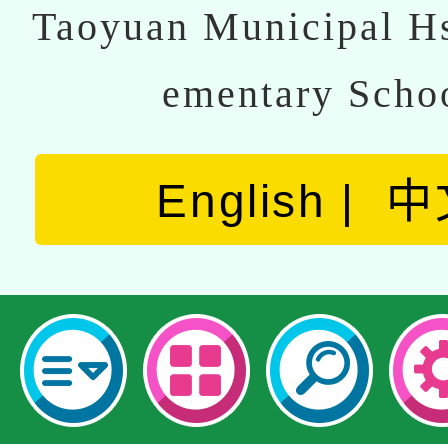
Taoyuan Municipal Hs
ementary Scho
English
中