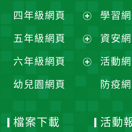
展
單
四年級網頁
學習網
選
開
展
單
五年級網頁
資安網
選
開
展
單
六年級網頁
活動網
選
開
展
單
幼兒園網頁
防疫網
選
開
單
選
檔案下載
活動
單