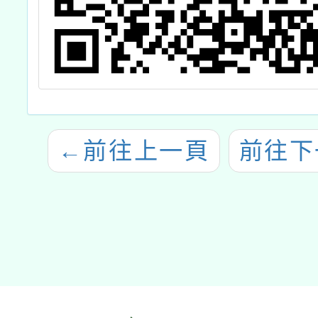
←
前往上一頁
前往下