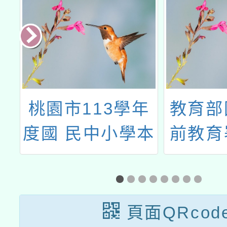
大
桃園市113學年
教育部
小
度國 民中小學本
前教育
訊
土教育整體推動
簡稱國
學
方案—本土語文
理「1
（閩南語）教學
英語自
頁面QRcod