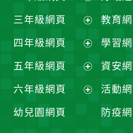
開
展
三年級網頁
教育網
選
開
展
單
四年級網頁
學習網
選
開
展
單
五年級網頁
資安網
選
開
展
單
六年級網頁
活動網
選
開
展
單
幼兒園網頁
防疫網
選
開
單