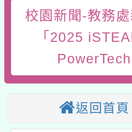
「數位內容與教學軟體線
校園新聞-教務處
有關大陸委員會函釋公
pilot」
「2025 iSTEA
轉知經濟部水利署委託
薪期間赴陸應申請許可
115年8月22日(星期六)
PowerTech
業技術研究院辦理「11
2026年桃園地景藝術
桃園市孔廟祈福系列活
用水績優單位及節水達
本校115學年度第2次
開 智慧啟航」
動」
適應運動共學行動站研
招甄選結果公告(無人
返回首頁
本館辦理115年度閱讀
招)
科技賦能─人工智慧(AI
暨閱讀推動專業研習