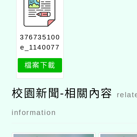
376735100
e_1140077
869_attach
檔案下載
1
校園新聞-相關內容
relat
information