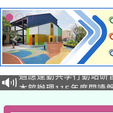
本校115學年度第2次
適應運動共學行動站研
招甄選結果公告(無人
本館辦理115年度閱讀
招)
科技賦能─人工智慧(AI
暨閱讀推動專業研習
A3數位素養講師名單
礎課程