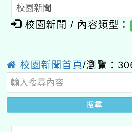
A3數位素養講師名單
礎課程
校園新聞 / 內容類型：
「數位內容與教學軟體線
有關大陸委員會函釋公
pilot」
轉知經濟部水利署委託
薪期間赴陸應申請許可
校園新聞首頁
/瀏覽：30
115年8月22日(星期六)
業技術研究院辦理「11
2026年桃園地景藝術
桃園市孔廟祈福系列活
用水績優單位及節水達
開 智慧啟航」
動」
搜尋