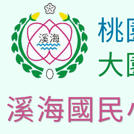
桃
大
溪海國民