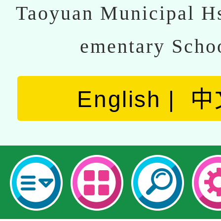
Taoyuan Municipal Hs
ementary Scho
English
中