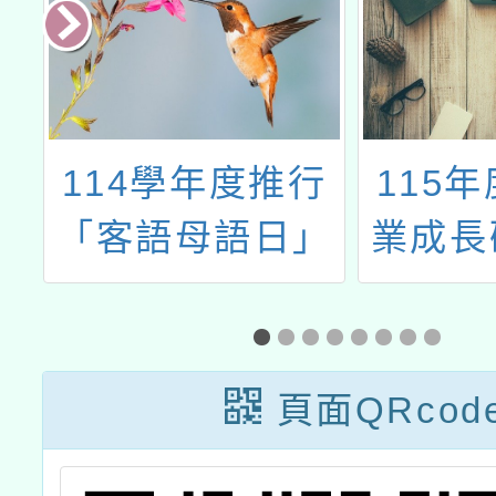
計畫
造
114學年度推行
115
心
「客語母語日」
業成長
月
教學研習實施計
的N次
習
畫—教學專業成
論壇（
長研習
頁面QRcod