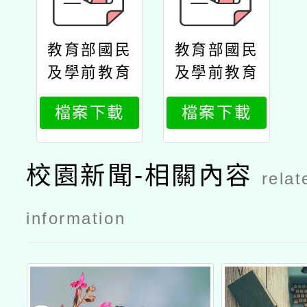
教育部國民
教育部國民
及學前教育
及學前教育
署委請國立
署委請國立
檔案下載
檔案下載
東華大學辦
東華大學辦
理「十二年
理「十二年
課綱原住民
課綱原住民
校園新聞-相關內容
relat
族教育議題
族教育議題
教學設計工
教學設計工
information
作坊原住民
作坊原住民
族升學保障
族升學保障
制度（臺中
制度（臺中
場）」公文
場）」實施