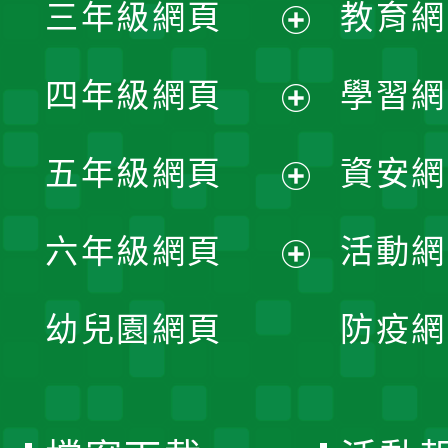
三年級網頁
教育網
選
開
展
單
四年級網頁
學習網
選
開
展
單
五年級網頁
資安網
選
開
展
單
六年級網頁
活動網
選
開
展
單
幼兒園網頁
防疫網
選
開
單
選