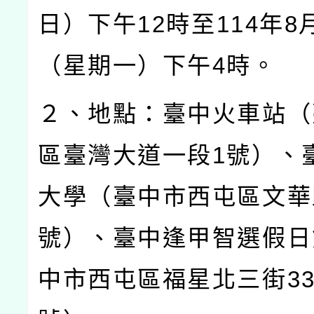
日）下午
12
時至
114
年
8
（星期一）下午
4
時。
２、地點：臺中火車站（
區臺灣大道一段
1
號）、
大學（臺中市西屯區文華
號）、臺中逢甲智選假日
中市西屯區福星北三街
3