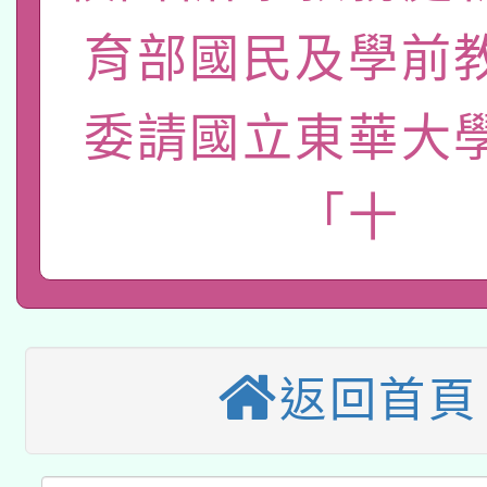
有關大陸委員會函釋公
pilot」
育部國民及學前
轉知經濟部水利署委託
薪期間赴陸應申請許可
115年8月22日(星期六)
業技術研究院辦理「11
委請國立東華大
2026年桃園地景藝術
桃園市孔廟祈福系列活
用水績優單位及節水達
「十
本校115學年度第2次
開 智慧啟航」
動」
適應運動共學行動站研
招甄選結果公告(無人
本館辦理115年度閱讀
招)
科技賦能─人工智慧(AI
返回首頁
暨閱讀推動專業研習
A3數位素養講師名單
礎課程