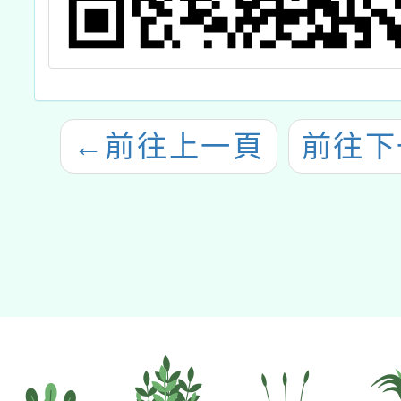
←
前往上一頁
前往下