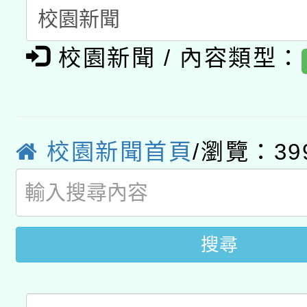
「數位內容與教學軟體線
有關大陸委員會函釋公
pilot」
校園新聞 / 內容類型：
轉知經濟部水利署委託
薪期間赴陸應申請許可
115年8月22日(星期六)
業技術研究院辦理「11
2026年桃園地景藝術
桃園市孔廟祈福系列活
校園新聞首頁
/瀏覽：39
用水績優單位及節水達
開 智慧啟航」
動」
搜尋