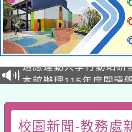
本校115學年度第2次
適應運動共學行動站研
招甄選結果公告(無人
本館辦理115年度閱讀
招)
科技賦能─人工智慧(AI
暨閱讀推動專業研習
A3數位素養講師名單
礎課程
「數位內容與教學軟體線
校園新聞-教務處