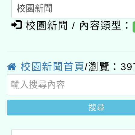
「數位內容與教學軟體線
有關大陸委員會函釋公
pilot」
校園新聞 / 內容類型：
轉知經濟部水利署委託
薪期間赴陸應申請許可
115年8月22日(星期六)
業技術研究院辦理「11
2026年桃園地景藝術
校園新聞首頁
/瀏覽：39
桃園市孔廟祈福系列活
用水績優單位及節水達
開 智慧啟航」
動」
搜尋