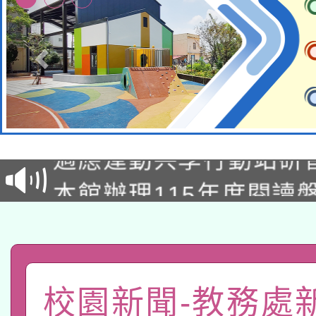
本校115學年度第2次
適應運動共學行動站研
招甄選結果公告(無人
本館辦理115年度閱讀
招)
科技賦能─人工智慧(AI
暨閱讀推動專業研習
A3數位素養講師名單
礎課程
「數位內容與教學軟體線
校園新聞-教務處