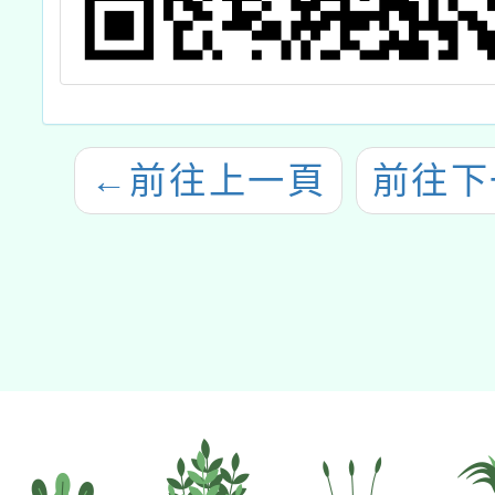
←
前往上一頁
前往下