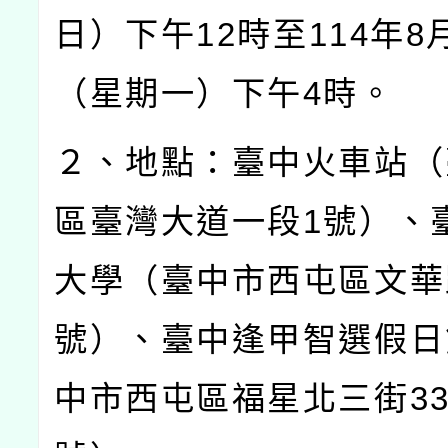
日）下午
12
時至
114
年
8
（星期一）下午
4
時。
２、地點：臺中火車站（
區臺灣大道一段
1
號）、
大學（臺中市西屯區文華
號）、臺中逢甲智選假日
中市西屯區福星北三街
3