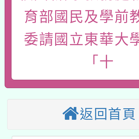
有關大陸委員會函釋公
pilot」
育部國民及學前
轉知經濟部水利署委託
薪期間赴陸應申請許可
115年8月22日(星期六)
委請國立東華大
業技術研究院辦理「11
2026年桃園地景藝術
桃園市孔廟祈福系列活
用水績優單位及節水達
「十
本校115學年度第2次
開 智慧啟航」
動」
適應運動共學行動站研
招甄選結果公告(無人
本館辦理115年度閱讀
招)
返回首頁
科技賦能─人工智慧(AI
暨閱讀推動專業研習
A3數位素養講師名單
礎課程