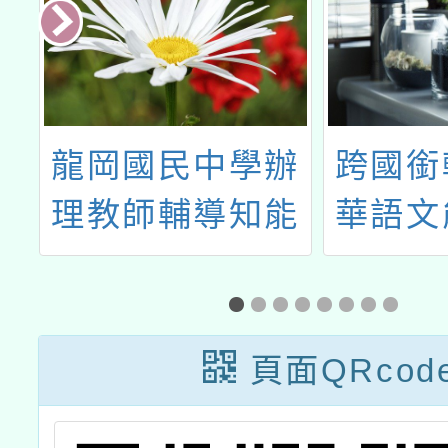
計畫
造
龍岡國民中學辦
跨國銜
心
理教師輔導知能
華語文
月
研習「班級經營
測
與壓力管理延 伸
活動工作坊」
頁面QRcod