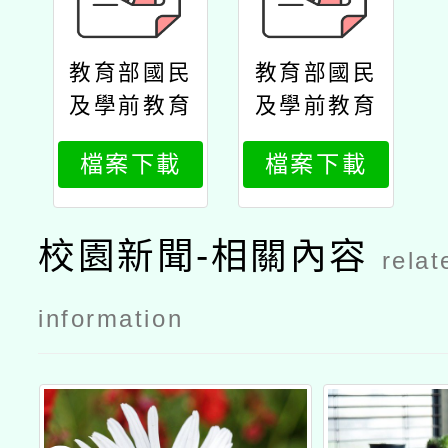
教育部國民
教育部國民
及學前教育
及學前教育
署委請國立
署委請國立
檔案下載
檔案下載
東華大學辦
東華大學辦
理「十二年
理「十二年
課綱原住民
課綱原住民
校園新聞-相關內容
relat
族教育議題
族教育議題
教學設計工
教學設計工
information
作坊原住民
作坊原住民
族升學保障
族升學保障
制度（臺中
制度（臺中
場）」公文
場）」實施