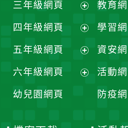
三年級網頁
教育網
選
開
展
單
四年級網頁
學習網
選
開
展
單
五年級網頁
資安網
選
開
展
單
六年級網頁
活動網
選
開
展
單
幼兒園網頁
防疫網
選
開
單
選