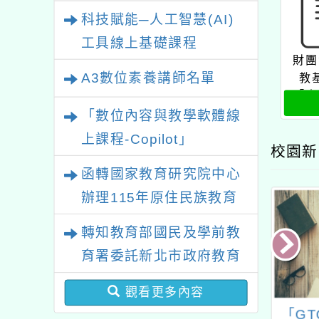
業研習
科技賦能─人工智慧(AI)
工具線上基礎課程
財團
A3數位素養講師名單
教
「人
學的
「數位內容與教學軟體線
上課程-Copilot」
校園新
函轉國家教育研究院中心
辦理115年原住民族教育
政策研討會「原住民族教
轉知教育部國民及學前教
育國際趨勢與發展」
育署委託新北市政府教育
局辦理「115年度教師專
觀看更多內容
業成長研習實施計畫－夢
年度教師諮商輔導
「學好戒壞 心科學暨
「G