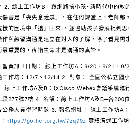
？
2.
線上工作坊
B
：跟網路搶小孩
~
新時代中的教
大傷害是「喪失意義感」，在任何課堂上，老師都
這樣的困境中「搶」回來
，並協助孩子發展批判思
操作與練習溝通是建立在對人的了解，除了看見需
而最重要的，疼惜生命才是溝通的真諦。
研習資訊
1
日期：
線上工作坊
A
：
9/20
、
9/21
、
9/
通工作坊：
12/7
、
12/14 2.
對象：
全國公私立國
：
線上工作坊
A
及
B
：以
Cisco Webex
會議系統進
三段
277
號
7
樓
4.
名額：線上工作坊
A
及
B
─各
200
及公務人員學習時數
6.
報名網址：
線上工作坊
A
B
：
https://go.hef.org.tw/7zq99z
實體溝通工作