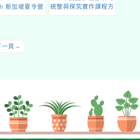
ish 新加坡夏令營
統整與探究實作課程方
科技中
案設計徵選
教
下一頁
→