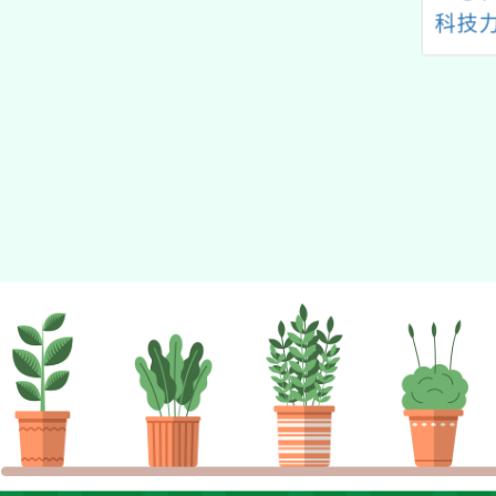
的N次方素養工作坊新北
務－實體工作坊
心發明」講座
科技
場」計畫
-11月教師線上研
習課程