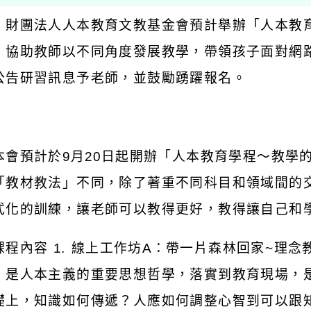
：財團法人人本教育文教基金會預計舉辦「人本教
，協助教師以不同角度發展教學，帶領孩子面對網
公告研習訊息予老師，並鼓勵踴躍報名。
：
本會預計於
9
月
20
日起開辦「人本教育學程～教學
「教材教法」不同，除了著重不同科目和領域間的
式化的訓練，讓老師可以教得更好，教得讓自己和
課程內容
1.
線上工作坊
A
：帶一片森林回家
~
理念
，是人本主義的重要思想哲學，落實到教育現場，
礎上，知識如何傳遞？人應如何調整心智到可以跟