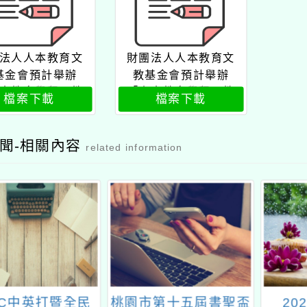
法人人本教育文
財團法人人本教育文
基金會預計舉辦
教基金會預計舉辦
本教育學程～教
「人本教育學程～教
檔案下載
檔案下載
哲學與實務」免
學的哲學與實務」免
費教師研習
費教師研習公文
聞-相關內容
related information
TC中英打暨全民
桃園市第十五屆書聖盃
20