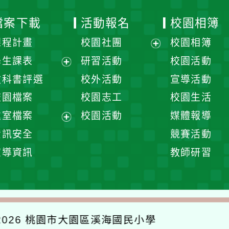
檔案下載
活動報名
校園相簿
課程計畫
校園社團
校園相簿
展
學生課表
研習活動
校園活動
開
展
教科書評選
校外活動
宣導活動
選
開
校園檔案
校園志工
校園生活
單
選
處室檔案
校園活動
媒體報導
單
展
資訊安全
競賽活動
開
宣導資訊
教師研習
選
單
026
桃園市大園區溪海國民小學