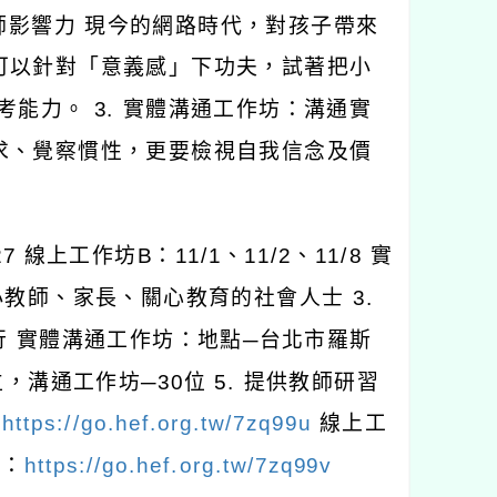
師影響力
現今的網路時代，對孩子帶來
可以針對「意義感」下功夫，試著把小
考能力。
3.
實體溝通工作坊：溝通實
求、覺察慣性，更要檢視自我信念及價
27
線上工作坊
B
：
11/1
、
11/2
、
11/8
實
小教師、家長、關心教育的社會人士
3.
行
實體溝通工作坊：地點─台北市羅斯
位，溝通工作坊─
30
位
5.
提供教師研習
：
https://go.hef.org.tw/7zq99u
線上工
坊：
https://go.hef.org.tw/7zq99v