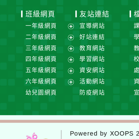
班級網頁
友站連結
一年級網頁
宣導網站
展
二年級網頁
好站連結
開
展
三年級網頁
教育網站
選
開
展
四年級網頁
學習網站
單
選
開
展
五年級網頁
資安網站
單
選
開
展
六年級網頁
活動網站
單
選
開
展
幼兒園網頁
防疫網站
單
選
開
單
選
單
Powered by
XOOPS
2