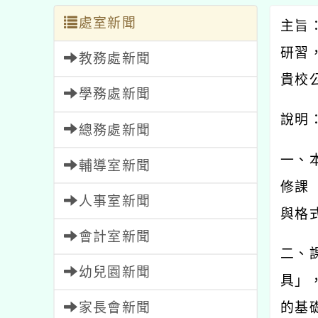
處室新聞
主旨
研習
教務處新聞
貴校
學務處新聞
說明
總務處新聞
一、
輔導室新聞
修課
人事室新聞
與格
會計室新聞
二、
幼兒園新聞
具」
家長會新聞
的基