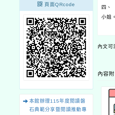
頁面QRcode
四、
小姐
內文可
內容
本館辦理115年度閱讀磐
石典範分享暨閱讀推動專