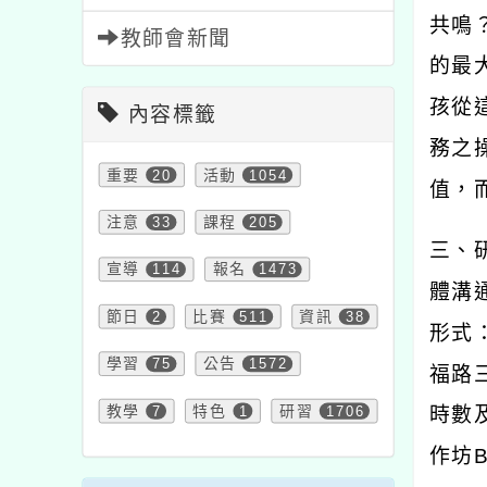
共鳴
教師會新聞
的最
孩從
內容標籤
務之
重要
20
活動
1054
值，
注意
33
課程
205
三、
宣導
114
報名
1473
體溝
節日
2
比賽
511
資訊
38
形式
學習
75
公告
1572
福路
教學
7
特色
1
研習
1706
時數
作坊