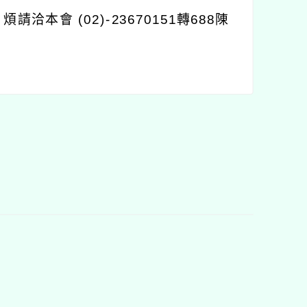
，煩請洽本會
(02)-23670151
轉
688
陳