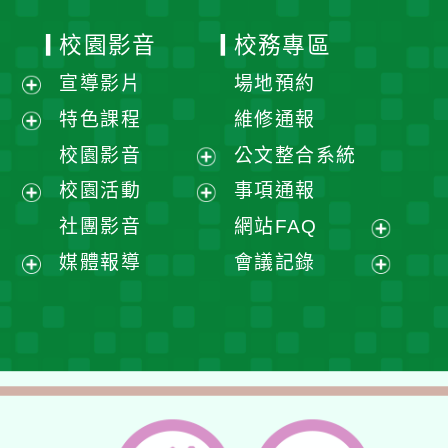
校園影音
校務專區
宣導影片
場地預約
展
特色課程
維修通報
開
展
校園影音
公文整合系統
選
開
展
校園活動
事項通報
單
選
開
展
展
社團影音
網站FAQ
單
選
開
開
展
媒體報導
會議記錄
單
選
選
開
展
展
單
單
選
開
開
單
選
選
單
單