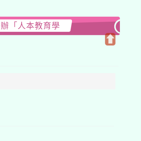
舉辦「人本教育學
開
啟
上
方
區
塊