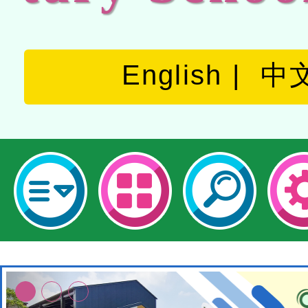
English
中