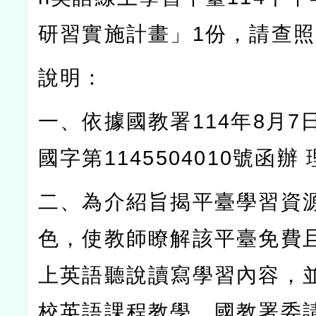
研習實施計畫」
1
份，請查照
說明：
一、依據國教署
114
年
8
月
7
國字第
1145504010
號函辦
二、為介紹旨揭平臺學習資
色，使教師瞭解該平臺免費
上英語聽說讀寫學習內容，
校英語課程教學，國教署委