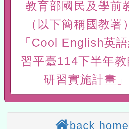
教育部國民及學前
赴陸應申請許可一案
轉知經濟部水利署委託財
研究院辦理「115年表揚
（以下簡稱國教署
115年8月22日(星期六)辦
位及節水達人選拔活動」
市孔廟祈福系列活動—儒門
2026年桃園地景藝術節教
「Cool English
航」
本校115學年度第2次代理
習平臺114下半年
結果公告(無人報名，續辦
適應運動共學行動站研習
研習實施計畫」
本館辦理115年度閱讀磐
讀推動專業研習
科技賦能─人工智慧(AI)
程
A3數位素養講師名單
「數位內容與教學軟體線上課程
back home