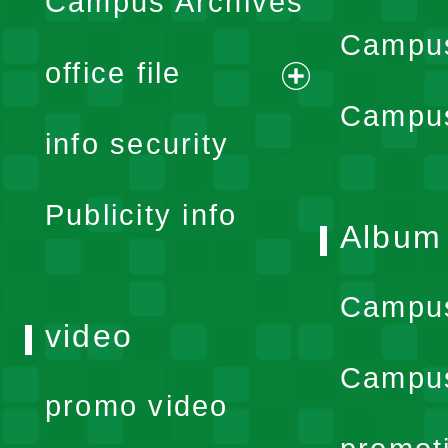
Campus Archives
Campus
office file
expand
Campus
info security
menu
Publicity info
Album
Campu
video
Campus
promo video