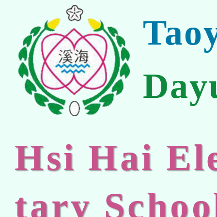
Tao
Day
Hsi Hai E
tary Schoo