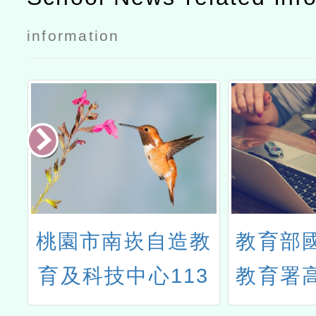
習平臺114下
習平臺114下
information
半年教師線上
半年教師線上
研習實施計
研習實施計
畫」
畫」公文
造教
教育部國民及學前
轉知
13
教育署高級中等學
及科
增能
校教師本土語文認
11