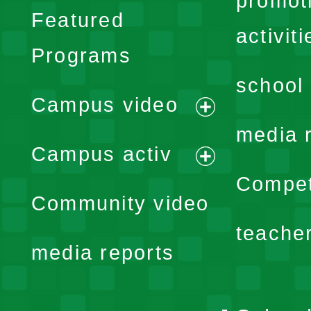
promot
Featured
activiti
Programs
school 
Campus video
expand
media 
Campus activ
menu
expand
Compet
Community video
menu
teache
media reports