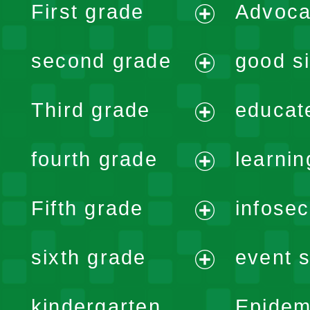
First grade
Advoca
expand
second grade
good si
menu
expand
Third grade
educat
menu
expand
fourth grade
learnin
menu
expand
Fifth grade
infose
menu
expand
sixth grade
event s
menu
expand
kindergarten
Epidem