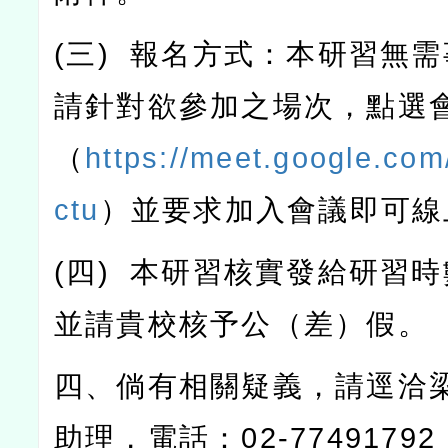
(
三
)
報名方式：本研習無需
請針對欲參加之場次，點選
（
https://meet.google.com/
ctu
）並要求加入會議即可線
(
四
)
本研習核實發給研習時
並請貴校核予公（差）假。
四、倘有相關疑義，請逕洽
助理，電話：
02-77491792