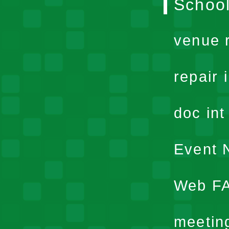
School
venue 
repair 
doc in
Event N
Web F
meetin