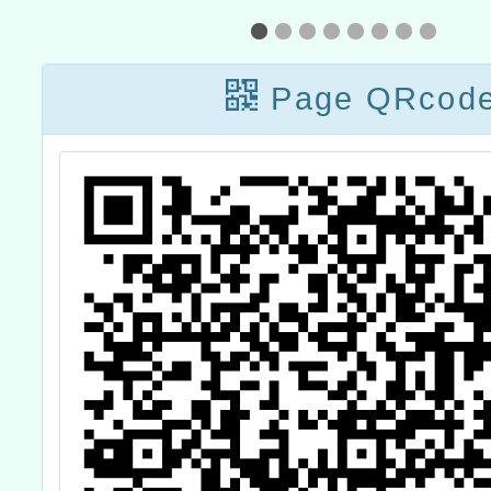
證培訓實施計畫
教
─113年原住民族
Page QRcod
語認證加強班（11
月）