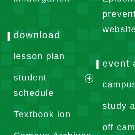
menu
preven
websit
download
lesson plan
event 
student
campus
expand
schedule
menu
study a
Textbook ion
off cam