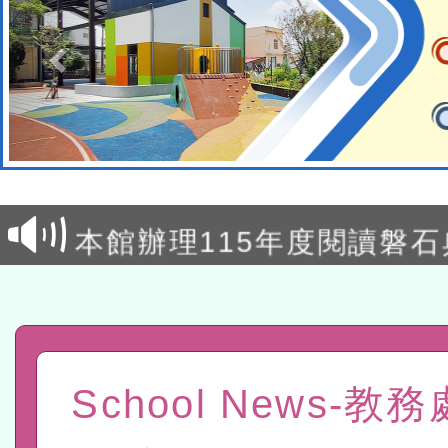
本校115學年度第2次代理
結果公告(無人報名，續辦
適應運動共學行動站研習
本館辦理115年度閱讀磐
讀推動專業研習
科技賦能─人工智慧(AI)
程
A3數位素養講師名單
「數位內容與教學軟體線上課程
School News-教
t」
有關大陸委員會函釋公務