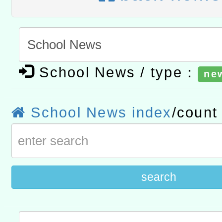
t」
有關大陸委員會函釋公務
赴陸應申請許可一案
轉知經濟部水利署委託財
研究院辦理「115年表揚
115年8月22日(星期六)辦
School News / type：
ne
位及節水達人選拔活動」
市孔廟祈福系列活動—儒門
2026年桃園地景藝術節教
School News index
/coun
航」
search