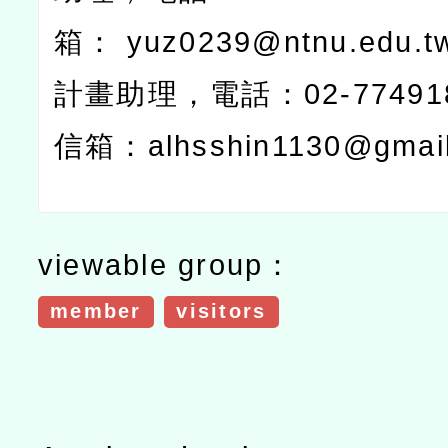
箱：
yuz0239@ntnu.edu.t
計畫助理，電話：
02-77491
信箱：
alhsshin1130@gmai
viewable group：
member
visitors