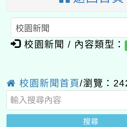
A3數位素養講師名單
礎課程
「數位內容與教學軟體線
有關大陸委員會函釋公
pilot」
校園新聞 / 內容類型：
轉知經濟部水利署委託
薪期間赴陸應申請許可
115年8月22日(星期六)
業技術研究院辦理「11
2026年桃園地景藝術
桃園市孔廟祈福系列活
校園新聞首頁
/瀏覽：24
用水績優單位及節水達
開 智慧啟航」
動」
搜尋