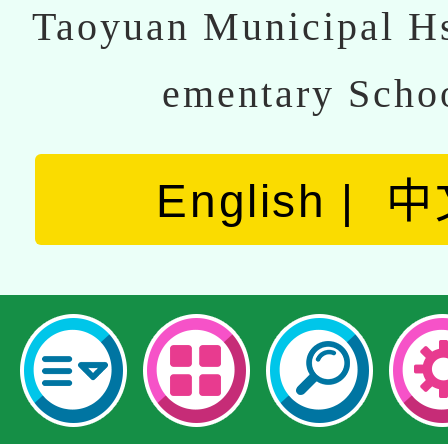
Taoyuan Municipal Hs
ementary Scho
English
中