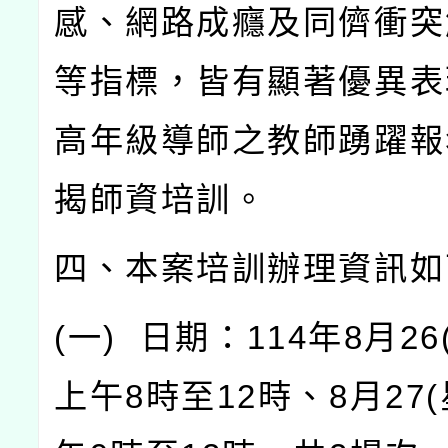
感、網路成癮及同儕衝突
等指標，皆有顯著優異表
高年級導師之教師踴躍報
揭師資培訓。
四、本案培訓辦理資訊如
(
一
)
日期：
114
年
8
月
26
上午
8
時至
12
時、
8
月
27(