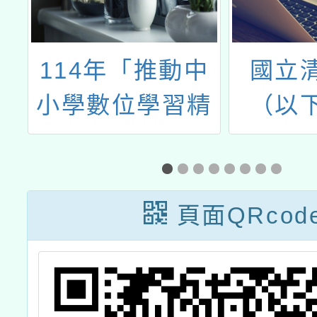
日
114年「推動中
國立
小學數位學習精
（以
好
進方案」教師增
大）「
能研習「B3數位
小學雙
教學指引培力工
職教師
頁面QRcod
作坊」