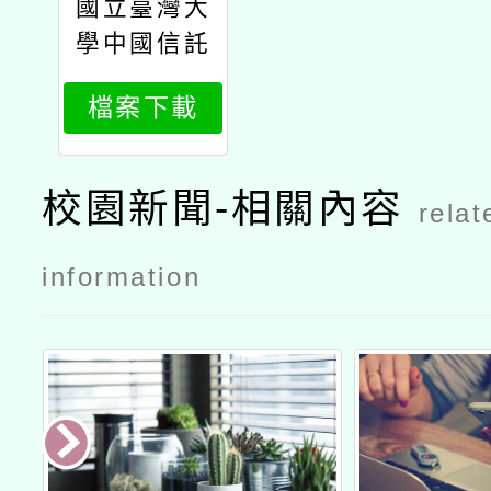
國立臺灣大
學中國信託
慈善基金會
檔案下載
兒少暨家庭
研究中心辦
理「合作式
校園新聞-相關內容
relat
對話運用於
正向人際及
information
生活訓練課
程教學與班
級經營之實
踐」師資培
訓公文