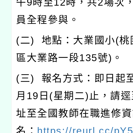
午
9
時至
12
時，共
2
場次
員全程參與。
(
二
)
地點：大業國小
(
桃
區大業路一段
135
號
)
。
(
三
)
報名方式：即日起
月
19
日
(
星期二
)
止，請逕
址至全國教師在職進修資
名：
https://reurl.cc/pY