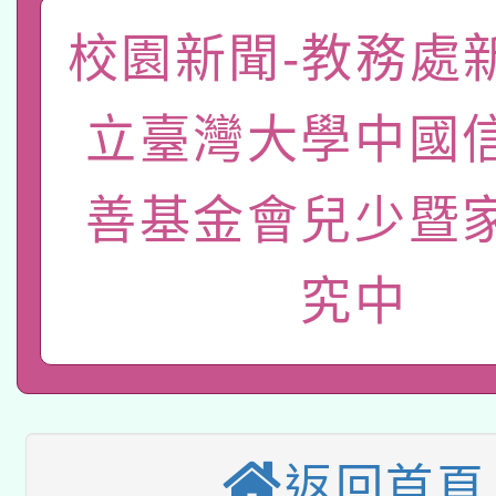
「數位內容與教學軟體線
校園新聞-教務處
有關大陸委員會函釋公
pilot」
立臺灣大學中國
轉知經濟部水利署委託
薪期間赴陸應申請許可
115年8月22日(星期六)
業技術研究院辦理「11
善基金會兒少暨
2026年桃園地景藝術
桃園市孔廟祈福系列活
用水績優單位及節水達
究中
本校115學年度第2次
開 智慧啟航」
動」
適應運動共學行動站研
招甄選結果公告(無人
本館辦理115年度閱讀
招)
科技賦能─人工智慧(AI
返回首頁
暨閱讀推動專業研習