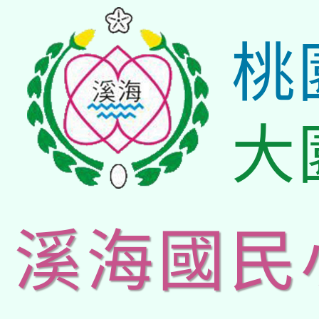
桃
大
溪海國民