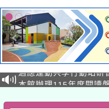
本校115學年度第2次
適應運動共學行動站研
招甄選結果公告(無人
本館辦理115年度閱讀
招)
科技賦能─人工智慧(AI
暨閱讀推動專業研習
A3數位素養講師名單
礎課程