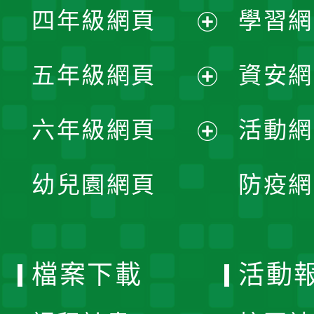
單
四年級網頁
學習網
選
開
展
單
五年級網頁
資安網
選
開
展
單
六年級網頁
活動網
選
開
展
單
幼兒園網頁
防疫網
選
開
單
選
檔案下載
活動
單