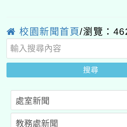
心」，鼓勵退休同仁踴
本館辦理115年度閱讀
招)
案。
科技賦能─人工智慧(AI
暨閱讀推動專業研習
校園新聞首頁
/瀏覽：46
A3數位素養講師名單
礎課程
搜尋