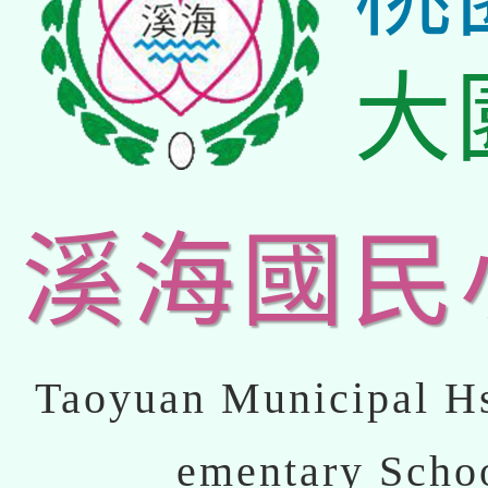
大
溪海國民
Taoyuan Municipal Hs
ementary Scho