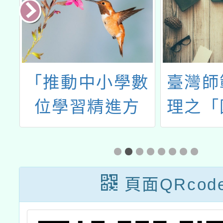
教
「推動中小學數
臺灣師
育
位學習精進方
理之「
案」教師增能研
生涯發
習(11月場)
程培力
頁面QRcod