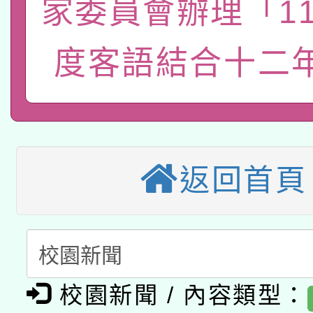
案。
家委員會辦理「1
科技賦能─人工智慧(AI
暨閱讀推動專業研習
度客語結合十二
A3數位素養講師名單
礎課程
本校115學年度第1次
本校115學年度第2次
第3次招考甄選結果公告
有關原住民族委員會11
次招考甄選結果公告(尚
返回首頁
兒童少年暑期犯罪預防
公告之原住民族歲時祭
有關本府115年70歲
答一案
一案。
本校115學年度第2次
人員健康講座「吃得安
校園新聞 / 內容類型：
適應運動共學行動站研
招甄選結果公告(無人