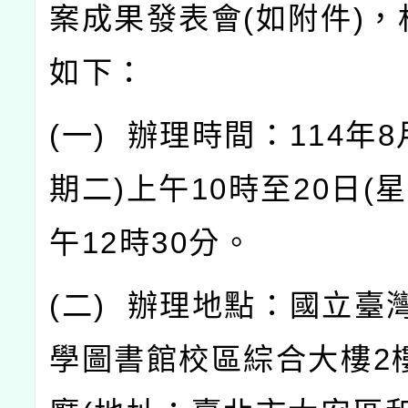
案成果發表會
(
如附件
)
，
如下：
(
一
)
辦理時間：
114
年
8
期二
)
上午
10
時至
20
日
(
星
午
12
時
30
分。
(
二
)
辦理地點：國立臺
學圖書館校區綜合大樓
2