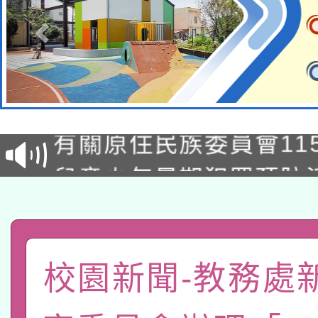
本校115學年度第1次
本校115學年度第2次
第3次招考甄選結果公告
有關原住民族委員會11
次招考甄選結果公告(尚
兒童少年暑期犯罪預防
公告之原住民族歲時祭
有關本府115年70歲
答一案
一案。
本校115學年度第2次
人員健康講座「吃得安
校園新聞-教務處
適應運動共學行動站研
招甄選結果公告(無人
心」，鼓勵退休同仁踴
本館辦理115年度閱讀
招)