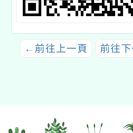
←
前往上一頁
前往下