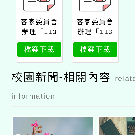
客家委員會
客家委員會
辦理「113
辦理「113
學年度客語
學年度客語
檔案下載
檔案下載
結合十二年
結合十二年
國教校訂課
國教校訂課
程」優良教
程」優良教
校園新聞-相關內容
relat
案遴選成果
案遴選成果
發表會
發表會公文
information