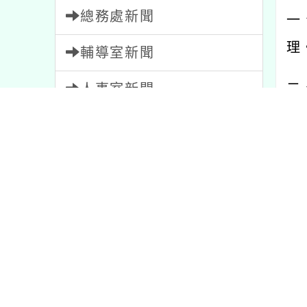
總務處新聞
一
理
輔導室新聞
二
人事室新聞
揭
會計室新聞
(
幼兒園新聞
家長會新聞
(
平
教師會新聞
(
內容標籤
家