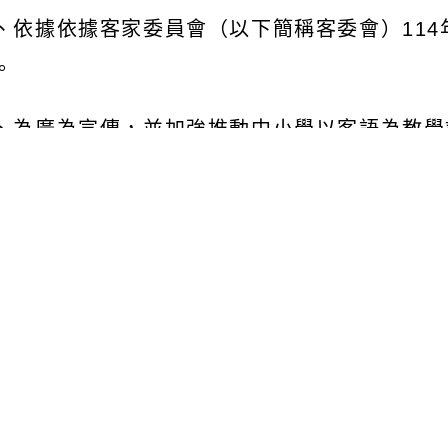
、依據依據客家委員會（以下簡稱客委會）
114
。
、為廣為宣傳，並加強推動中小學以客語為教學
優良教案成果發表會
(
如附件
)
，相關資訊如下：
一
)
辦理時間：
114
年
8
月
19
日
(
星期二
)
上午
10
時
二
)
辦理地點：國立臺灣師範大學圖書館校區綜
東路一段
162
號
)
。
三
)
參加對象：客語教育及客家事務專家學者、
事務有興趣之人員。