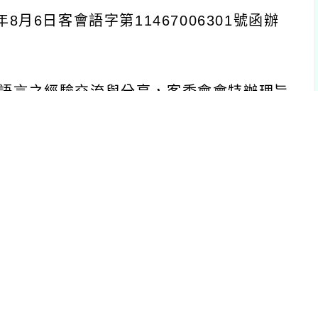
年
8
月
6
日客會語字第
11467006301
號函辦
語言之經驗交流與分享，客委會會特辦理旨
至
20
日
(
星期三
)
上午
12
時
30
分。
合大樓
2
樓
202
演講廳
(
地址：臺北市大安區和
行政人員、實務教學人員，及對客語教育及客