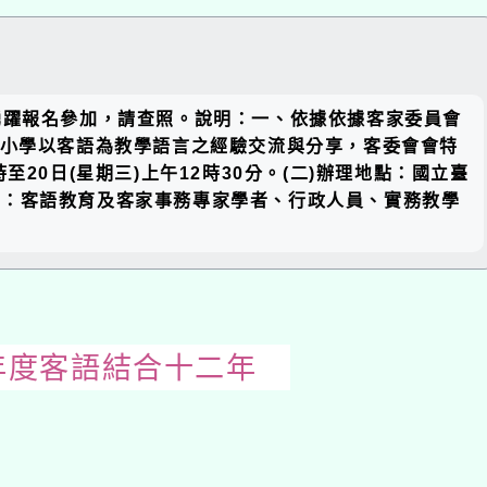
關閉區
踴躍報名參加，請查照。說明：一、依據依據客家委員會
塊
推動中小學以客語為教學語言之經驗交流與分享，客委會會特
至20日(星期三)上午12時30分。(二)辦理地點：國立臺
對象：客語教育及客家事務專家學者、行政人員、實務教學
年度客語結合十二年
開
啟