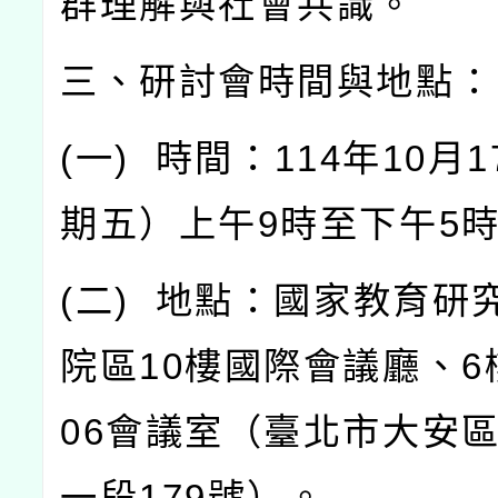
群理解與社會共識。
三、研討會時間與地點：
(
一
)
時間：
114
年
10
月
1
期五）上午
9
時至下午
5
(
二
)
地點：國家教育研
院區
10
樓國際會議廳、
6
06
會議室（臺北市大安
一段
179
號）。