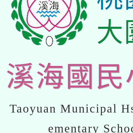
大
溪海國民
Taoyuan Municipal Hs
ementary Scho