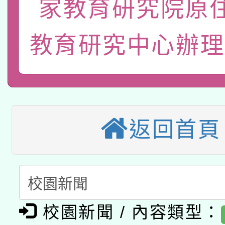
家教育研究院原
115年8月22日(星期六)
業技術研究院辦理「11
2026年桃園地景藝術
桃園市孔廟祈福系列活
教育研究中心辦理
用水績優單位及節水達
「2026桃園藝術巡演
開 智慧啟航」
動」
適應運動共學行動站研
關事宜
本館辦理115年度閱讀
返回首頁
科技賦能─人工智慧(AI
暨閱讀推動專業研習
A3數位素養講師名單
礎課程
「數位內容與教學軟體線
有關大陸委員會函釋公
校園新聞 / 內容類型：
pilot」