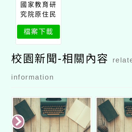
國家教育研
究院
究院原住民
族教育研究
檔案下載
中心辦理11
4年原住民
族教育政策
校園新聞-相關內容
relat
研討會「原
住民族教育
information
的未來：傳
承與創新」
議程