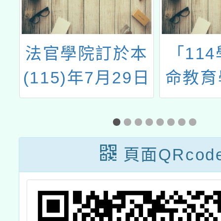
及
法官學院訂於本
「11
年
(115)年7月29日
命教育
至31日辦理「第
暨國語
2期中小學教師
心主
法律教育研習營
程：經
頁面QRcod
(進階)」線上學
龍(
習課程
會)」