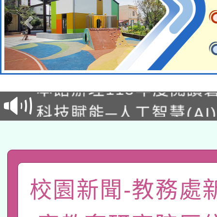
適應運動共學行動站研
本館辦理115年度閱讀
科技賦能─人工智慧(AI
暨閱讀推動專業研習
A3數位素養講師名單
礎課程
「數位內容與教學軟體線
有關大陸委員會函釋公
pilot」
校園新聞-教務處
轉知經濟部水利署委託
薪期間赴陸應申請許可