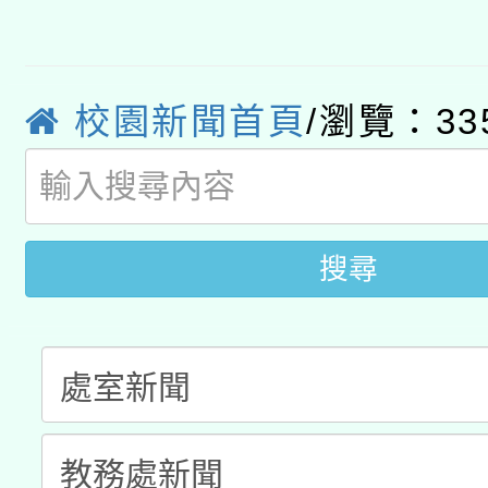
轉知經濟部水利署委託
薪期間赴陸應申請許可
115年8月22日(星期六)
業技術研究院辦理「11
校園新聞首頁
/瀏覽：33
2026年桃園地景藝術
桃園市孔廟祈福系列活
用水績優單位及節水達
「2026桃園藝術巡演
開 智慧啟航」
動」
關事宜
搜尋