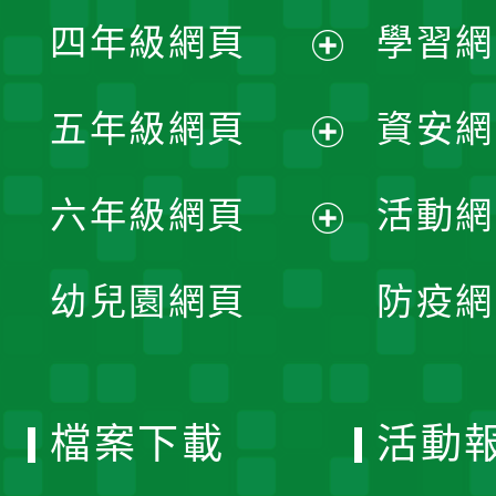
展
單
四年級網頁
學習網
選
開
展
單
五年級網頁
資安網
選
開
展
單
六年級網頁
活動網
選
開
展
單
幼兒園網頁
防疫網
選
開
單
選
檔案下載
活動
單