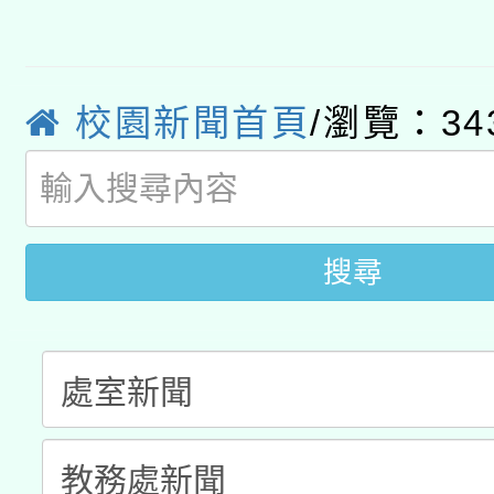
有關大陸委員會函釋公
pilot」
轉知經濟部水利署委託
薪期間赴陸應申請許可
115年8月22日(星期六)
校園新聞首頁
/瀏覽：34
業技術研究院辦理「11
2026年桃園地景藝術
桃園市孔廟祈福系列活
用水績優單位及節水達
開 智慧啟航」
動」
搜尋