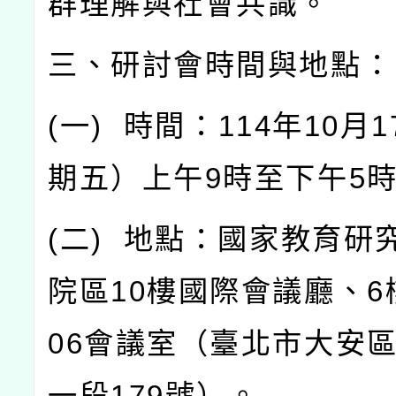
群理解與社會共識。
三、研討會時間與地點：
(
一
)
時間：
114
年
10
月
1
期五）上午
9
時至下午
5
(
二
)
地點：國家教育研
院區
10
樓國際會議廳、
6
06
會議室（臺北市大安
一段
179
號）。