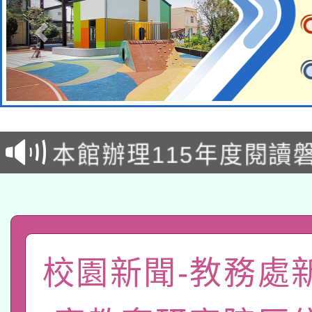
本校115學年度第2次
適應運動共學行動站研
招甄選結果公告(無人
本館辦理115年度閱讀
招)
科技賦能─人工智慧(AI
暨閱讀推動專業研習
A3數位素養講師名單
礎課程
「數位內容與教學軟體線
校園新聞-教務處
有關大陸委員會函釋公
pilot」