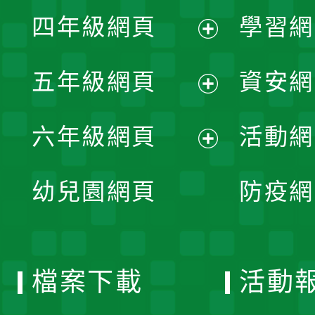
展
單
四年級網頁
學習網
選
開
展
單
五年級網頁
資安網
選
開
展
單
六年級網頁
活動網
選
開
展
單
幼兒園網頁
防疫網
選
開
單
選
檔案下載
活動
單