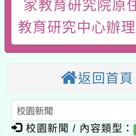
轉知經濟部水利署委託
家教育研究院原
薪期間赴陸應申請許可
115年8月22日(星期六)
業技術研究院辦理「11
教育研究中心辦理
2026年桃園地景藝術
桃園市孔廟祈福系列活
用水績優單位及節水達
本校115學年度第2次
開 智慧啟航」
動」
適應運動共學行動站研
招甄選結果公告(無人
返回首頁
本館辦理115年度閱讀
招)
科技賦能─人工智慧(AI
暨閱讀推動專業研習
A3數位素養講師名單
礎課程
「數位內容與教學軟體線
校園新聞 / 內容類型：