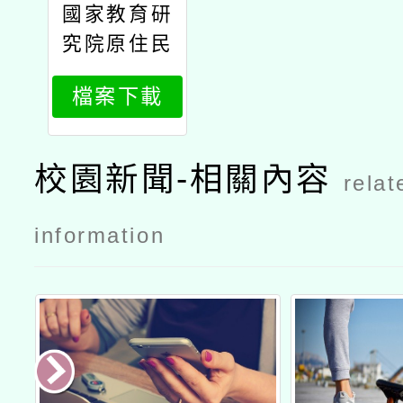
國家教育研
究院
究院原住民
族教育研究
檔案下載
中心辦理11
4年原住民
族教育政策
校園新聞-相關內容
relat
研討會「原
住民族教育
information
的未來：傳
承與創新」
議程