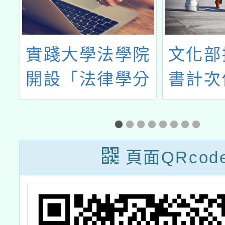
院
文化部擴大電子
114
分
書計次借閱服務
園學生
導工作
學初任
知能基
頁面QRcod