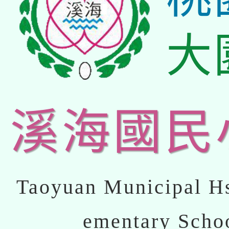
大
溪海國民
Taoyuan Municipal Hs
ementary Scho