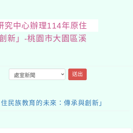
教育研究中心辦理11
開
啟
上
方
區
塊
原住民族教育的未來：傳承與創新」