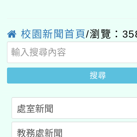
適應運動共學行動站研
招甄選結果公告(無人
心」，鼓勵退休同仁踴
本館辦理115年度閱讀
招)
案。
校園新聞首頁
/瀏覽：35
科技賦能─人工智慧(AI
暨閱讀推動專業研習
A3數位素養講師名單
礎課程
搜尋