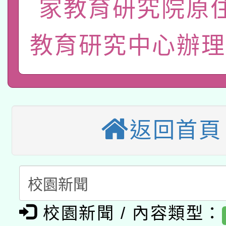
家教育研究院原
本館辦理115年度閱讀
招)
案。
科技賦能─人工智慧(AI
暨閱讀推動專業研習
教育研究中心辦理
A3數位素養講師名單
礎課程
本校115學年度第1次
本校115學年度第2次
第3次招考甄選結果公告
返回首頁
有關原住民族委員會11
次招考甄選結果公告(尚
兒童少年暑期犯罪預防
公告之原住民族歲時祭
有關本府115年70歲
答一案
一案。
本校115學年度第2次
人員健康講座「吃得安
校園新聞 / 內容類型：