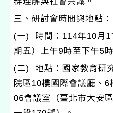
群理解與社會共識。
三、研討會時間與地點：
(
一
)
時間：
114
年
10
月
1
期五）上午
9
時至下午
5
(
二
)
地點：國家教育研
院區
10
樓國際會議廳、
6
06
會議室（臺北市大安
一段
179
號）。