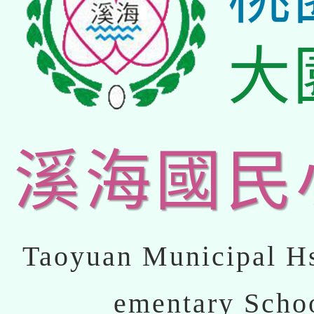
大
溪海國民
Taoyuan Municipal Hs
ementary Scho