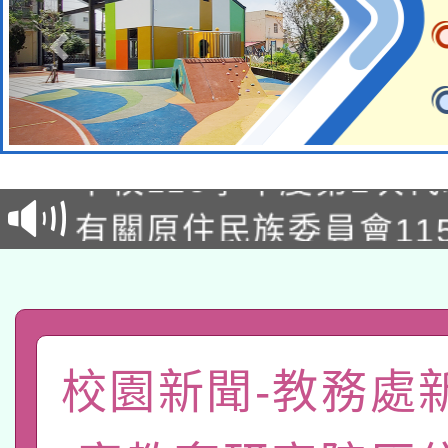
本校115學年度第1次
本校115學年度第2次
第3次招考甄選結果公告
有關原住民族委員會11
次招考甄選結果公告(尚
兒童少年暑期犯罪預防
公告之原住民族歲時祭
有關本府115年70歲
答一案
一案。
本校115學年度第2次
人員健康講座「吃得安
校園新聞-教務處
適應運動共學行動站研
招甄選結果公告(無人
心」，鼓勵退休同仁踴