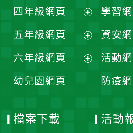
展
單
四年級網頁
學習網
選
開
展
單
五年級網頁
資安網
選
開
展
單
六年級網頁
活動網
選
開
展
單
幼兒園網頁
防疫網
選
開
單
選
檔案下載
活動
單