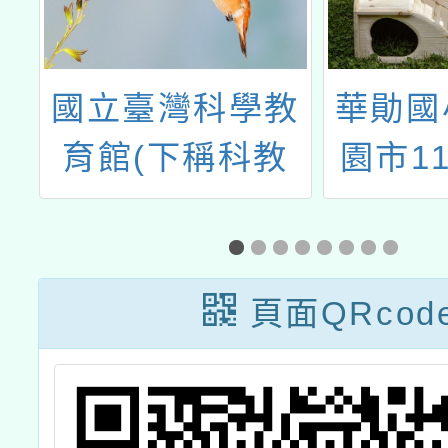
學教
華勛國小辦理桃
「十
科教
園市114年「語
住民
5屆
文競賽國語演說
內容
小學
選手暑期培訓
遴聘
營」
頁面QRcod
評審