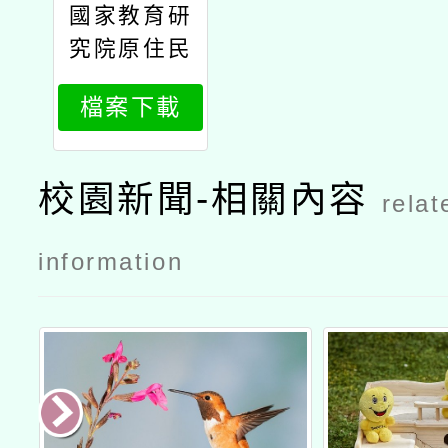
國家教育研
究院
究院原住民
族教育研究
檔案下載
中心辦理11
4年原住民
族教育政策
校園新聞-相關內容
relat
研討會「原
住民族教育
information
的未來：傳
承與創新」
議程