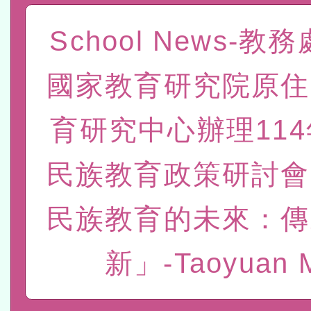
t」
有關大陸委員會函釋公務
School News-教
赴陸應申請許可一案
轉知經濟部水利署委託財
國家教育研究院原住
研究院辦理「115年表揚
115年8月22日(星期六)辦
育研究中心辦理11
位及節水達人選拔活動」
市孔廟祈福系列活動—儒門
2026年桃園地景藝術節教
民族教育政策研討會
航」
本校115學年度第2次代理
結果公告(無人報名，續辦
適應運動共學行動站研習
民族教育的未來：傳
本館辦理115年度閱讀磐
新」-Taoyuan 
讀推動專業研習
科技賦能─人工智慧(AI)
程