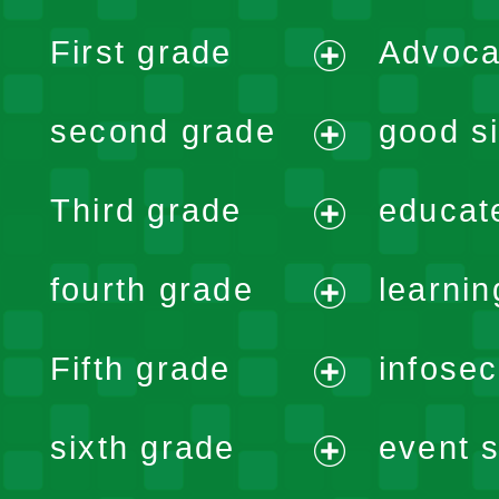
First grade
Advoca
expand
second grade
good si
menu
expand
Third grade
educat
menu
expand
fourth grade
learnin
menu
expand
Fifth grade
infose
menu
expand
sixth grade
event s
menu
expand