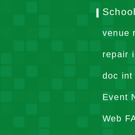
School
venue 
repair 
doc in
Event N
Web F