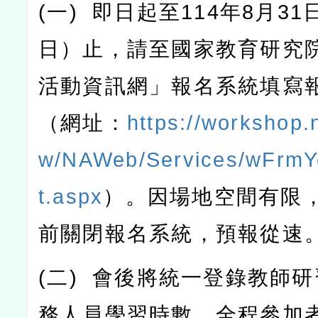
(
一
)
即日起至
114
年
8
月
31
日）止，請至國家教育研究
活動資訊網」報名系統填寫
（網址：
https://workshop.
w/NAWeb/Services/wFrmY
t.aspx
）。因場地空間有限
前關閉報名系統，預報從速
(
二
)
會後將統一登錄教師研
務人員學習時數，全程參加