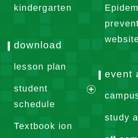
kindergarten
Epidem
menu
preven
websit
download
lesson plan
event 
student
campus
expand
schedule
menu
study a
Textbook ion