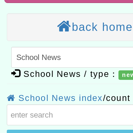
A3數位素養講師名單
「數位內容與教學軟體線上課程
back home
t」
有關大陸委員會函釋公務
赴陸應申請許可一案
轉知經濟部水利署委託財
研究院辦理「115年表揚
115年8月22日(星期六)辦
位及節水達人選拔活動」
School News / type：
市孔廟祈福系列活動—儒門
2026年桃園地景藝術節教
ne
航」
School News index
/coun