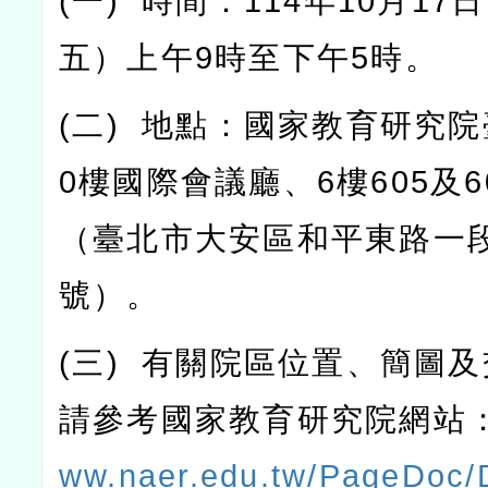
(
一
)
時間：
114
年
10
月
17
日
五）上午
9
時至下午
5
時。
(
二
)
地點：國家教育研究院
0
樓國際會議廳、
6
樓
605
及
6
（臺北市大安區和平東路一
號）。
(
三
)
有關院區位置、簡圖及
請參考國家教育研究院網站
ww.naer.edu.tw/PageDoc/D