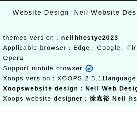
Website Design: Neil Website De
themes version：
neilhhestyc2023
Applicable browser：Edge、Google、Fir
Opera
Support mobile browser
Xoops version：
XOOPS 2.5.11
languag
Xoops
website design
：
Neil Web Des
Xoops website designer：
徐嘉裕 Neil h