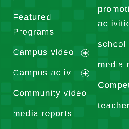
promot
Featured
activiti
Programs
school 
Campus video
expand
media 
Campus activ
menu
expand
Compet
Community video
menu
teache
media reports