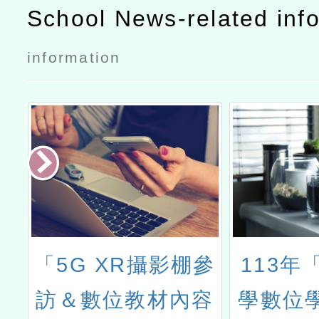
研討會「原住
School News-related inf
民族教育的未
information
來：傳承與創
新」議程
期
「5G XR攝影棚參
113年
裝
訪＆數位教材內容
學數位