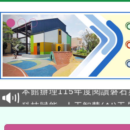
本校115學年度第2次代理
結果公告(無人報名，續辦
適應運動共學行動站研習
本館辦理115年度閱讀磐
讀推動專業研習
科技賦能─人工智慧(AI)
程
A3數位素養講師名單
「數位內容與教學軟體線上課程