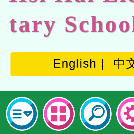
tary Schoo
English
中