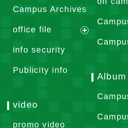
off cam
Campus Archives
Campus
office file
expand
Campus
info security
menu
Publicity info
Album
Campu
video
Campus
promo video