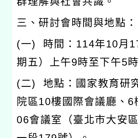
群理解與社會共識。
三、研討會時間與地點：
(
一
)
時間：
114
年
10
月
1
期五）上午
9
時至下午
5
(
二
)
地點：國家教育研
院區
10
樓國際會議廳、
6
06
會議室（臺北市大安
一段
179
號）。