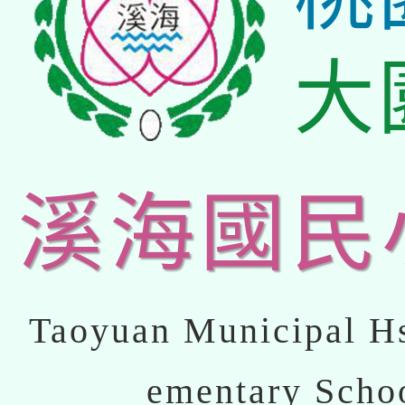
大
溪海國民
Taoyuan Municipal Hs
ementary Scho