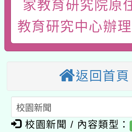
家教育研究院原
轉知經濟部水利署委託
薪期間赴陸應申請許可
115年8月22日(星期六)
業技術研究院辦理「11
教育研究中心辦理
2026年桃園地景藝術
桃園市孔廟祈福系列活
用水績優單位及節水達
本校115學年度第2次
開 智慧啟航」
動」
適應運動共學行動站研
招甄選結果公告(無人
返回首頁
本館辦理115年度閱讀
招)
科技賦能─人工智慧(AI
暨閱讀推動專業研習
A3數位素養講師名單
礎課程
「數位內容與教學軟體線
校園新聞 / 內容類型：