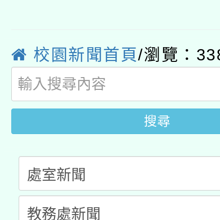
有關大陸委員會函釋公
pilot」
轉知經濟部水利署委託
薪期間赴陸應申請許可
校園新聞首頁
/瀏覽：33
115年8月22日(星期六)
業技術研究院辦理「11
2026年桃園地景藝術
桃園市孔廟祈福系列活
用水績優單位及節水達
開 智慧啟航」
動」
搜尋