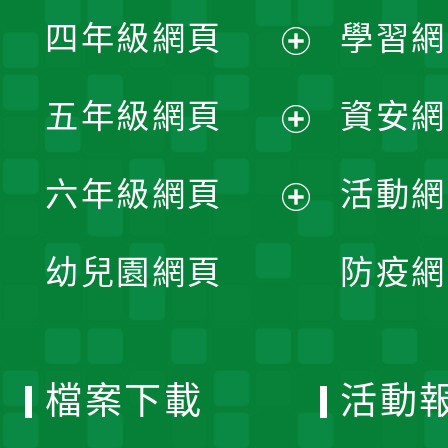
展
單
四年級網頁
學習網
選
開
展
單
五年級網頁
資安網
選
開
展
單
六年級網頁
活動網
選
開
展
單
幼兒園網頁
防疫網
選
開
單
選
檔案下載
活動
單