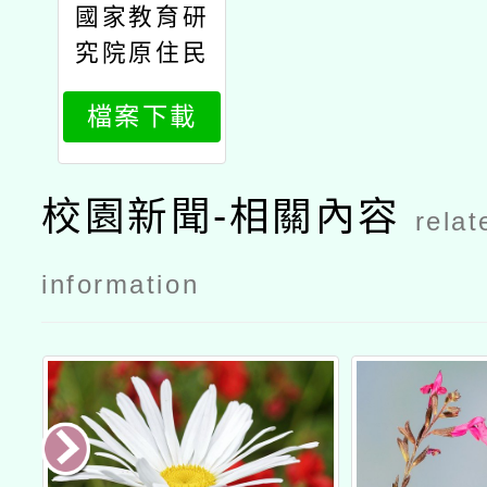
國家教育研
究院
究院原住民
族教育研究
檔案下載
中心辦理11
4年原住民
族教育政策
校園新聞-相關內容
relat
研討會「原
住民族教育
information
的未來：傳
承與創新」
議程