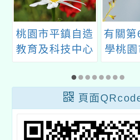
平鎮自造
有關第64屆中小
科技中心
學桃園市科學展
教師研習
覽會第一階段報
名(市展)報名作
品命名原則一案
頁面QRcod