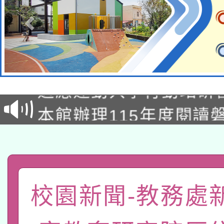
本校115學年度第2次
適應運動共學行動站研
招甄選結果公告(無人
本館辦理115年度閱讀
招)
科技賦能─人工智慧(AI
暨閱讀推動專業研習
A3數位素養講師名單
礎課程
「數位內容與教學軟體線
校園新聞-教務處
有關大陸委員會函釋公
pilot」