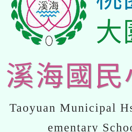
大
溪海國民
Taoyuan Municipal Hs
ementary Scho