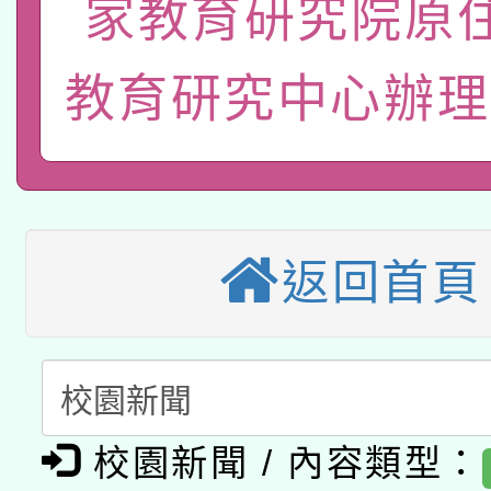
家教育研究院原
轉知經濟部水利署委託
薪期間赴陸應申請許可
115年8月22日(星期六)
業技術研究院辦理「11
教育研究中心辦理
2026年桃園地景藝術
桃園市孔廟祈福系列活
用水績優單位及節水達
本校115學年度第2次
開 智慧啟航」
動」
適應運動共學行動站研
招甄選結果公告(無人
返回首頁
本館辦理115年度閱讀
招)
科技賦能─人工智慧(AI
暨閱讀推動專業研習
A3數位素養講師名單
礎課程
「數位內容與教學軟體線
校園新聞 / 內容類型：