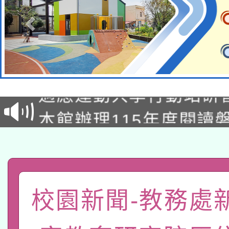
本校115學年度第2次
適應運動共學行動站研
招甄選結果公告(無人
本館辦理115年度閱讀
招)
科技賦能─人工智慧(AI
暨閱讀推動專業研習
A3數位素養講師名單
礎課程
「數位內容與教學軟體線
校園新聞-教務處
有關大陸委員會函釋公
pilot」