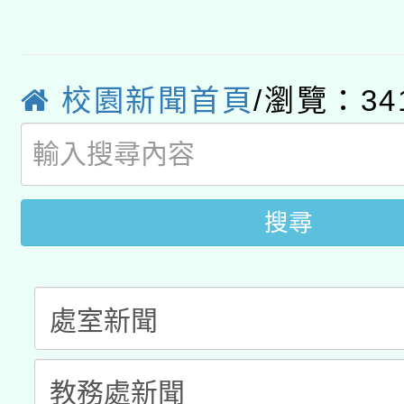
有關大陸委員會函釋公
pilot」
轉知經濟部水利署委託
薪期間赴陸應申請許可
校園新聞首頁
/瀏覽：34
115年8月22日(星期六)
業技術研究院辦理「11
2026年桃園地景藝術
桃園市孔廟祈福系列活
用水績優單位及節水達
開 智慧啟航」
動」
搜尋