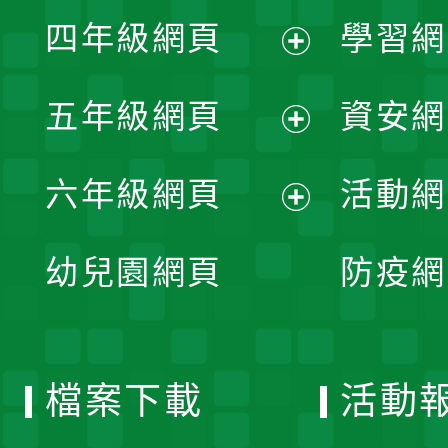
展
單
四年級網頁
學習網
選
開
展
單
五年級網頁
資安網
選
開
展
單
六年級網頁
活動網
選
開
展
單
幼兒園網頁
防疫網
選
開
單
選
檔案下載
活動
單