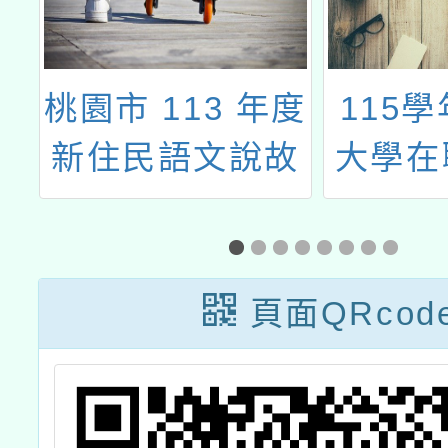
請
桃園市 113 年度
115
公
新住民語文說故
大學在
學
事暨歌謠競賽實
語教學
作
施計畫
班小
頁面QRcod