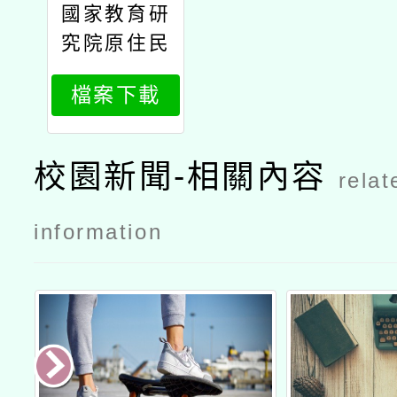
國家教育研
究院
究院原住民
族教育研究
檔案下載
中心辦理11
4年原住民
族教育政策
校園新聞-相關內容
relat
研討會「原
住民族教育
information
的未來：傳
承與創新」
議程