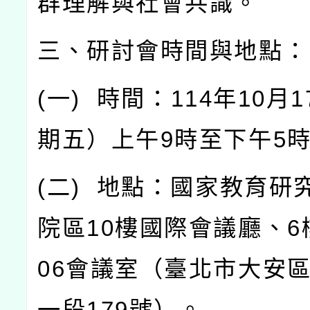
群理解與社會共識。
三、研討會時間與地點：
(
一
)
時間：
114
年
10
月
1
期五）上午
9
時至下午
5
(
二
)
地點：國家教育研
院區
10
樓國際會議廳、
6
06
會議室（臺北市大安
一段
179
號）。