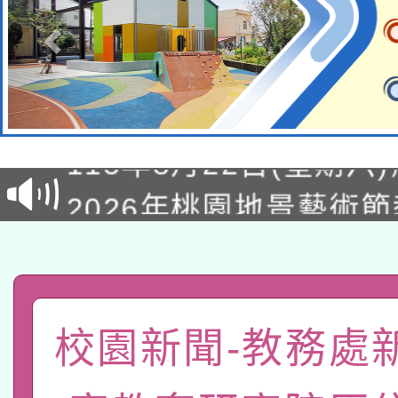
轉知經濟部水利署委託
115年8月22日(星期六)
業技術研究院辦理「11
2026年桃園地景藝術
桃園市孔廟祈福系列活
用水績優單位及節水達
「2026桃園藝術巡演
開 智慧啟航」
動」
轉知教育部國民及學前
關事宜
函轉國家教育研究院中心
國立臺灣師範大學辦理「1
校園新聞-教務處
轉知教育部國民及學前
原住民族教育政策研討
年度健康促進學校輔導