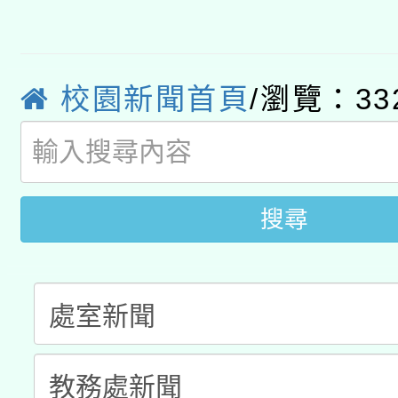
轉知教育部國民及學前
原住民族教育政策研討
年度健康促進學校輔導
函轉國立臺灣師範大學
新北市政府教育局辦理「
族教育國際趨勢與發展
業成長研習」實施計畫
校園新聞首頁
/瀏覽：33
轉知有關國立成功大學
族語言臺北學習中心11
師專業成長研習實施計
教育部國民及學前教育署「
文教學共融平台-教案
「族語學習班」招生簡章
方素養工作坊新北場」
年度COVID-19疫苗
件」活動簡章
搜尋
接種對象擴大為「滿6
接種之民眾」措施，延長
月28日止