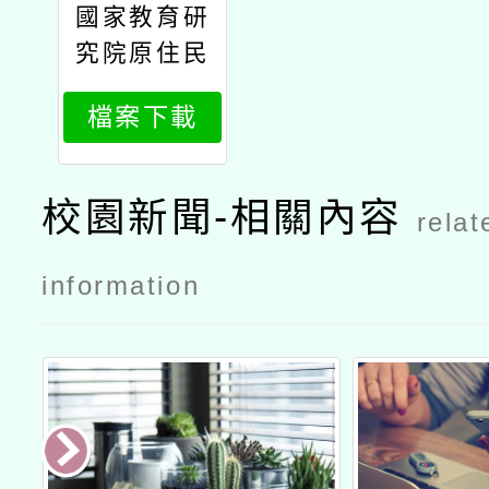
國家教育研
究院
究院原住民
族教育研究
檔案下載
中心辦理11
4年原住民
族教育政策
校園新聞-相關內容
relat
研討會「原
住民族教育
information
的未來：傳
承與創新」
議程