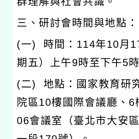
群理解與社會共識。
三、研討會時間與地點：
(
一
)
時間：
114
年
10
月
1
期五）上午
9
時至下午
5
(
二
)
地點：國家教育研
院區
10
樓國際會議廳、
6
06
會議室（臺北市大安
一段
179
號）。