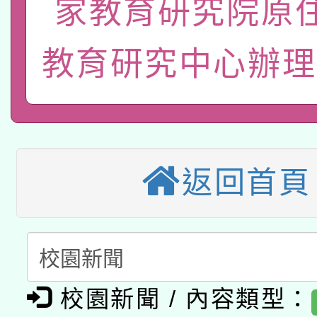
家教育研究院原
函轉國立臺灣師範大學
新北市政府教育局辦理「
族教育國際趨勢與發展
業成長研習」實施計畫
轉知有關國立成功大學
族語言臺北學習中心11
師專業成長研習實施計
教育研究中心辦理
教育部國民及學前教育署「
文教學共融平台-教案
「族語學習班」招生簡章
方素養工作坊新北場」
轉知經濟部水利署委託
年度COVID-19疫苗
件」活動簡章
115年8月22日(星期六)
業技術研究院辦理「11
接種對象擴大為「滿6
返回首頁
2026年桃園地景藝術
桃園市孔廟祈福系列活
用水績優單位及節水達
接種之民眾」措施，延長
「2026桃園藝術巡演
開 智慧啟航」
動」
月28日止
轉知教育部國民及學前
關事宜
函轉國家教育研究院中心
校園新聞 / 內容類型：
國立臺灣師範大學辦理「1