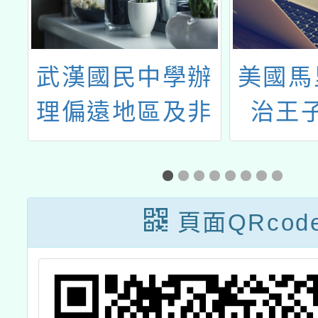
會
武漢國民中學辦
美國馬
度
理偏遠地區及非
治王
位
山非市學校北區
（PG
競
整合性計畫課程
聘華
規劃研習：傳統
頁面QRcod
染藝之美