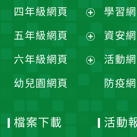
展
單
四年級網頁
學習網
選
開
展
單
五年級網頁
資安網
選
開
展
單
六年級網頁
活動網
選
開
展
單
幼兒園網頁
防疫網
選
開
單
選
檔案下載
活動
單