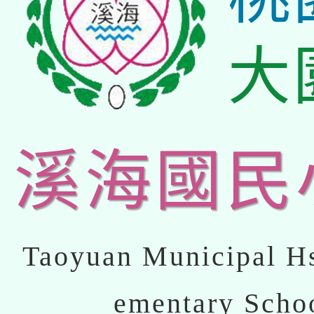
大
溪海國民
Taoyuan Municipal Hs
ementary Scho