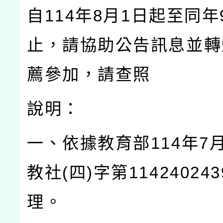
自
114
年
8
月
1
日起至同年
止，請協助公告訊息並轉
薦參加，請查照
說明：
一、依據教育部
114
年
7
教社
(
四
)
字第
114240243
理。