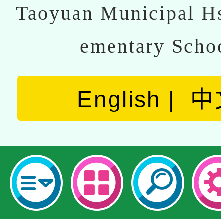
Taoyuan Municipal Hs
ementary Scho
English
中