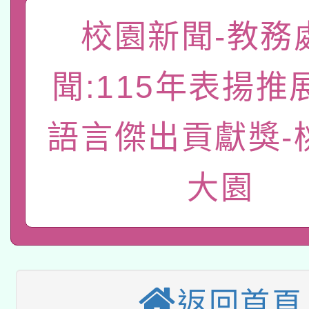
函轉國家教育研究院中心
校園新聞-教務
國立臺灣師範大學辦理「1
轉知教育部國民及學前
原住民族教育政策研討
年度健康促進學校輔導
聞:115年表揚推
函轉國立臺灣師範大學
新北市政府教育局辦理「
族教育國際趨勢與發展
業成長研習」實施計畫
語言傑出貢獻獎-
轉知有關國立成功大學
族語言臺北學習中心11
師專業成長研習實施計
教育部國民及學前教育署「
文教學共融平台-教案
「族語學習班」招生簡章
方素養工作坊新北場」
大園
轉知經濟部水利署委託
年度COVID-19疫苗
件」活動簡章
115年8月22日(星期六)
業技術研究院辦理「11
接種對象擴大為「滿6
2026年桃園地景藝術
桃園市孔廟祈福系列活
用水績優單位及節水達
接種之民眾」措施，延長
返回首頁
「2026桃園藝術巡演