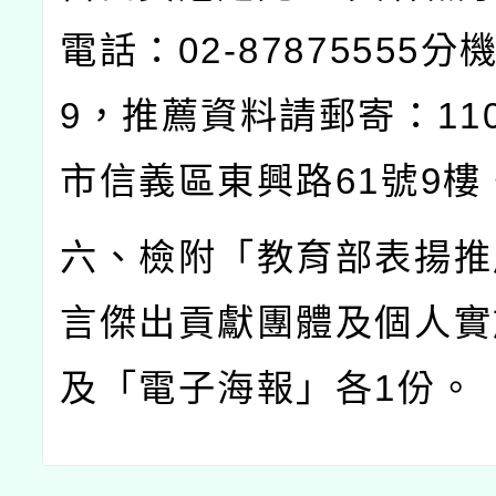
電話：
02-87875555
分
9
，推薦資料請郵寄：
11
市信義區東興路
61
號
9
樓
六、檢附「教育部表揚推
言傑出貢獻團體及個人實
及「電子海報」各
1
份。