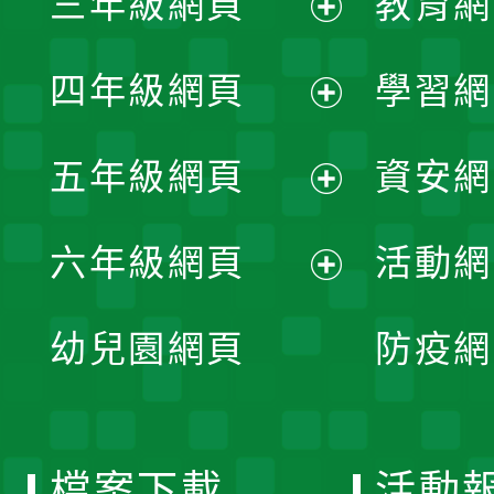
三年級網頁
教育網
選
開
展
單
四年級網頁
學習網
選
開
展
單
五年級網頁
資安網
選
開
展
單
六年級網頁
活動網
選
開
展
單
幼兒園網頁
防疫網
選
開
單
選
檔案下載
活動