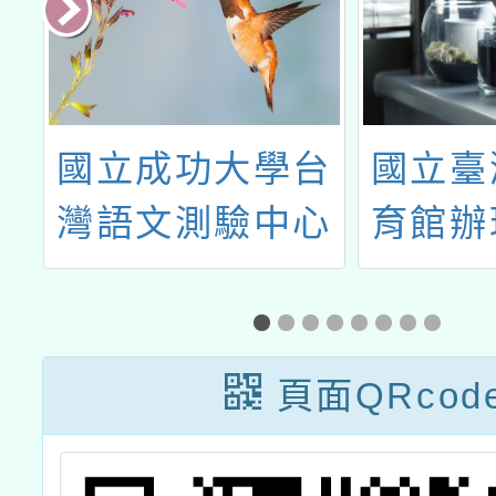
山
國立成功大學台
國立臺
整
灣語文測驗中心
育館辦
鄉
「2024年春季全
藝–跨
：
民台語認證」
教育
地
享」教
頁面QRcod