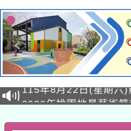
轉知經濟部水利署委託
115年8月22日(星期六)
業技術研究院辦理「11
2026年桃園地景藝術
桃園市孔廟祈福系列活
用水績優單位及節水達
「2026桃園藝術巡演
開 智慧啟航」
動」
轉知教育部國民及學前
關事宜