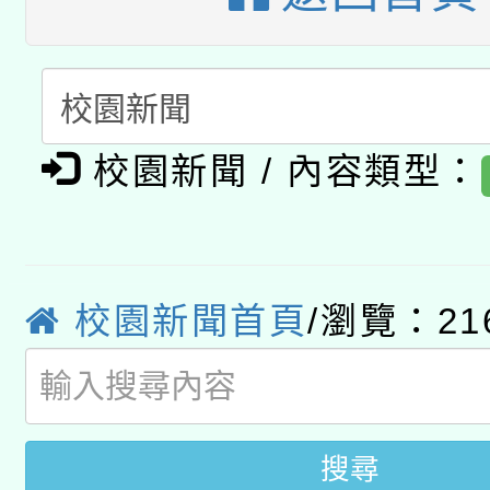
開 智慧啟航」
動」
月28日止
轉知教育部國民及學前
關事宜
函轉國家教育研究院中心
國立臺灣師範大學辦理「1
轉知教育部國民及學前
原住民族教育政策研討
年度健康促進學校輔導
校園新聞 / 內容類型：
函轉國立臺灣師範大學
新北市政府教育局辦理「
族教育國際趨勢與發展
業成長研習」實施計畫
轉知有關國立成功大學
族語言臺北學習中心11
師專業成長研習實施計
校園新聞首頁
/瀏覽：21
教育部國民及學前教育署「
文教學共融平台-教案
「族語學習班」招生簡章
方素養工作坊新北場」
年度COVID-19疫苗
件」活動簡章
接種對象擴大為「滿6
搜尋