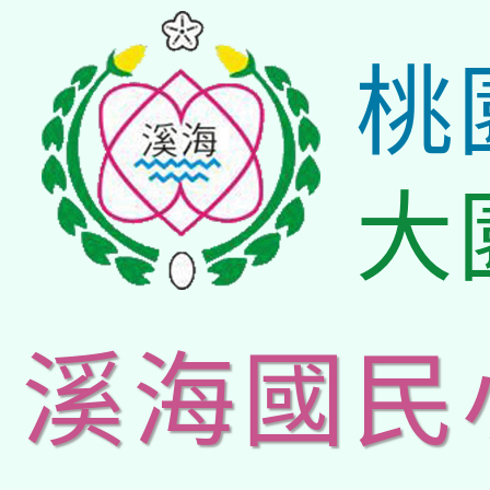
桃
大
溪海國民