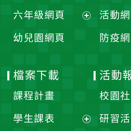
展
單
六年級網頁
活動網
選
開
展
單
幼兒園網頁
防疫網
選
開
單
選
檔案下載
活動
單
課程計畫
校園社
學生課表
研習活