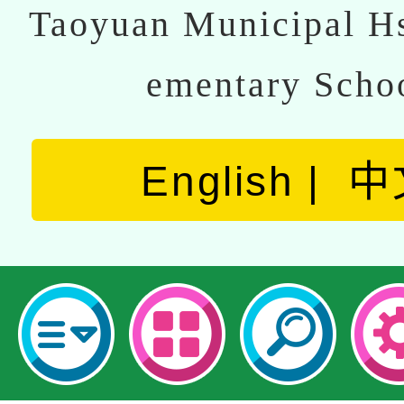
Taoyuan Municipal Hs
ementary Scho
English
中