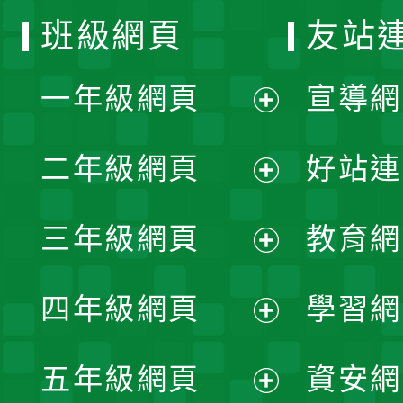
班級網頁
友站
一年級網頁
宣導網
展
二年級網頁
好站連
開
展
三年級網頁
教育網
選
開
展
單
四年級網頁
學習網
選
開
展
單
五年級網頁
資安網
選
開