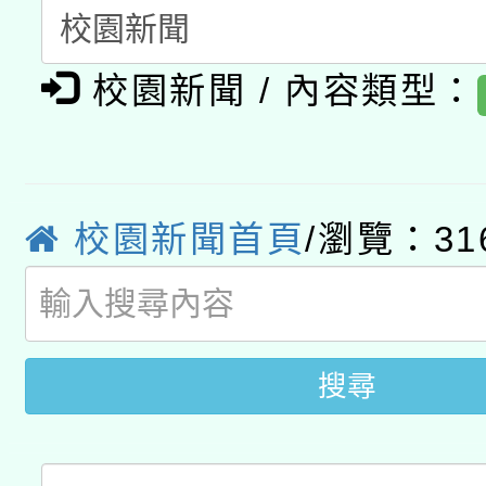
開 智慧啟航」
動」
月28日止
轉知教育部國民及學前
關事宜
校園新聞 / 內容類型：
函轉國家教育研究院中心
國立臺灣師範大學辦理「1
轉知教育部國民及學前
原住民族教育政策研討
年度健康促進學校輔導
函轉國立臺灣師範大學
新北市政府教育局辦理「
族教育國際趨勢與發展
業成長研習」實施計畫
校園新聞首頁
/瀏覽：31
轉知有關國立成功大學
族語言臺北學習中心11
師專業成長研習實施計
教育部國民及學前教育署「
文教學共融平台-教案
「族語學習班」招生簡章
方素養工作坊新北場」
年度COVID-19疫苗
件」活動簡章
搜尋
接種對象擴大為「滿6