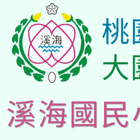
桃
大
溪海國民