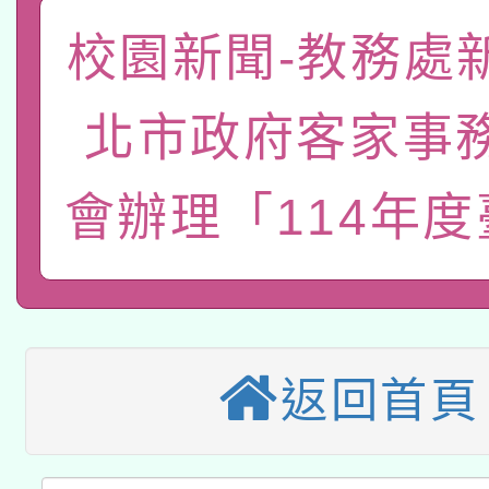
函轉國家教育研究院中心
國立臺灣師範大學辦理「1
校園新聞-教務處
轉知教育部國民及學前
原住民族教育政策研討
年度健康促進學校輔導
北市政府客家事
函轉國立臺灣師範大學
新北市政府教育局辦理「
族教育國際趨勢與發展
業成長研習」實施計畫
轉知有關國立成功大學
會辦理「114年
族語言臺北學習中心11
師專業成長研習實施計
教育部國民及學前教育署「
文教學共融平台-教案
「族語學習班」招生簡章
方素養工作坊新北場」
轉知經濟部水利署委託
年度COVID-19疫苗
件」活動簡章
115年8月22日(星期六)
業技術研究院辦理「11
接種對象擴大為「滿6
返回首頁
2026年桃園地景藝術
桃園市孔廟祈福系列活
用水績優單位及節水達
接種之民眾」措施，延長
「2026桃園藝術巡演