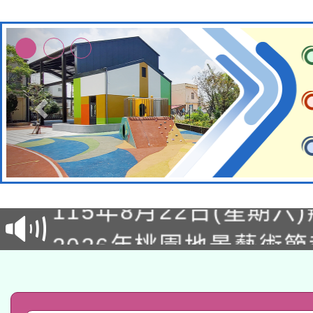
轉知經濟部水利署委託
115年8月22日(星期六)
業技術研究院辦理「11
2026年桃園地景藝術
桃園市孔廟祈福系列活
用水績優單位及節水達
「2026桃園藝術巡演
開 智慧啟航」
動」
轉知教育部國民及學前
關事宜