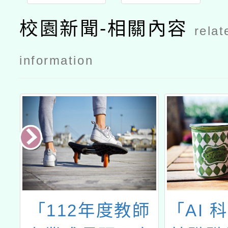
臺北市客語
臺北市客語
說故事
說故事
校園新聞-相關內容
relat
（劇）比
（劇）比
賽」公文
賽」簡章
information
語
「112年度教師
「AI 