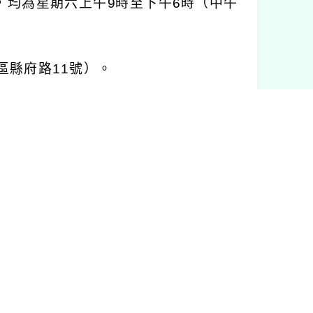
，均為星期六上午
9
時至下午
6
時（中午
區縣府路
11
號）。
頁宣傳周知，鼓勵所屬同仁踴躍報名
局及經濟發展局協助將課程資訊週知相關
陳品靜，電話：
02-23419151
分機
231