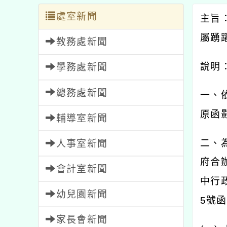
處室新聞
主旨
屬踴
教務處新聞
說明
學務處新聞
總務處新聞
一、
原函
輔導室新聞
二、
人事室新聞
府合
會計室新聞
中行
幼兒園新聞
5
號函
家長會新聞