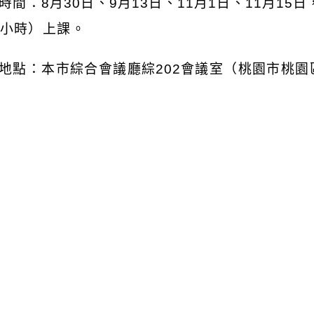
時間：
8
月
30
日、
9
月
13
日、
11
月
1
日、
11
月
15
日
小時）上課。
地點：本市綜合會議廳綜
202
會議室（桃園市桃園
請各機關學校協助將課程訊息置於機關學校網站首
名網址：
https://reurl.cc/yAmQ7O
），並請社會
及工商團體，如有課程問題，請逕洽政大聯絡人（
子信箱：
pjchen2@nccu.edu.tw
）。
瀏覽群組：
註冊會員
訪客