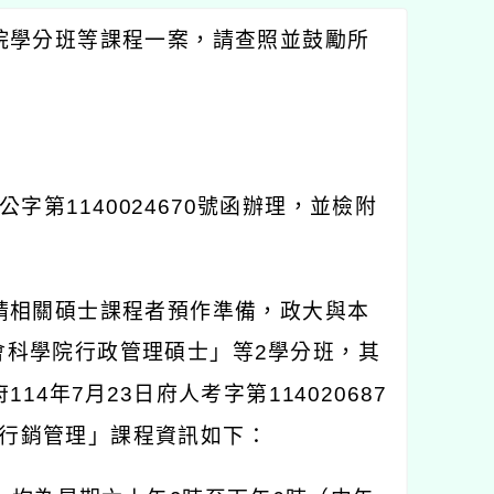
院學分班等課程一案，請查照並鼓勵所
公字第
1140024670
號函辦理，並檢附
請相關碩士課程者預作準備，政大與本
會科學院行政管理碩士」等
2
學分班，其
府
114
年
7
月
23
日府人考字第
114020687
行銷管理」課程資訊如下：