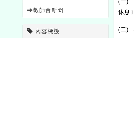
(
一
)
教師會新聞
休息
1
(
二
)
內容標籤
三、
教學
7
活動
1054
（報
重要
20
節日
2
協會
報名
1473
資訊
38
1
，電
注意
33
公告
1572
研習
1706
課程
205
宣導
114
比賽
511
內文可
學習
75
特色
1