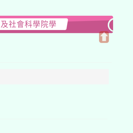
院及社會科學院學
開
啟
上
方
區
塊