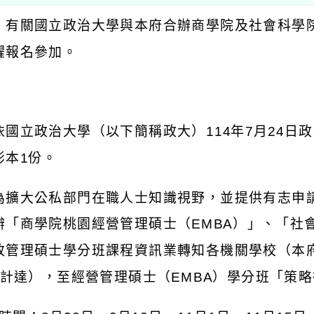
：有關國立政治大學與本府合辦商學院及社會科學
躍報名參加。
：
依國立政治大學（以下簡稱政大）
114
年
7
月
24
日政
影本
1
份。
為擴大公私部門在職人士知識視野，並提供有志申
辦「商學院桃園經營管理碩士（
EMBA
）」、「社
政管理碩士學分班課程資訊業轉知各機關學校（本
計達），至經營管理碩士（
EMBA
）學分班「策略