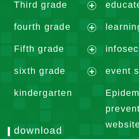
Third grade
educat
menu
expand
fourth grade
learnin
menu
expand
Fifth grade
infose
menu
expand
sixth grade
event s
menu
expand
kindergarten
Epidem
menu
preven
websit
download