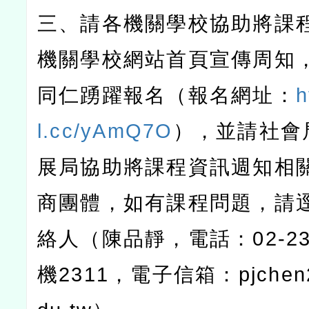
三、請各機關學校協助將課
機關學校網站首頁宣傳周知
同仁踴躍報名（報名網址：
h
l.cc/yAmQ7O
），並請社會
展局協助將課程資訊週知相
商團體，如有課程問題，請
絡人（陳品靜，電話：
02-2
機
2311
，電子信箱：
pjche