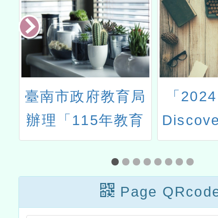
前
臺南市政府教育局
「2024
高
辦理「115年教育
Disco
臺
部及國民學前教育
假樂桃趣
工
署教學基地學校有
暑期科
訓
效教學—『上一堂
Page QRcod
活
畫
好課』分享會」臺