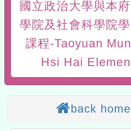
國立政治大學與本府
赴陸應申請許可一案
轉知經濟部水利署委託財
學院及社會科學院學
研究院辦理「115年表揚
115年8月22日(星期六)辦
位及節水達人選拔活動」
市孔廟祈福系列活動—儒門
課程-Taoyuan Muni
2026年桃園地景藝術節教
航」
本校115學年度第2次代理
Hsi Hai Elemen
結果公告(無人報名，續辦
適應運動共學行動站研習
本館辦理115年度閱讀磐
讀推動專業研習
科技賦能─人工智慧(AI)
back home
程
A3數位素養講師名單
「數位內容與教學軟體線上課程