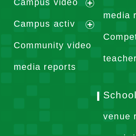
Campus video
expand
media 
Campus activ
menu
expand
Compet
Community video
menu
teache
media reports
School
venue 