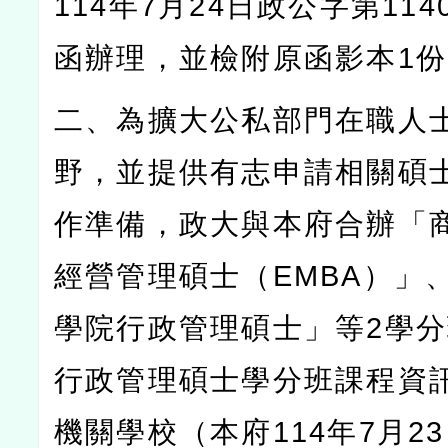
114
年
7
月
24
日政公字第
114
函辦理，並檢附原函影本
1
份
二、為擴大公私部門在職人
野，並提供有志申請相關碩
作準備，政大與本府合辦「
經營管理碩士（
EMBA
）」
學院行政管理碩士」等
2
學分
行政管理碩士學分班課程資
機關學校（本府
114
年
7
月
23