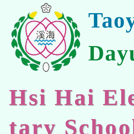
Tao
Day
Hsi Hai E
tary Schoo