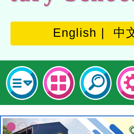
English
中