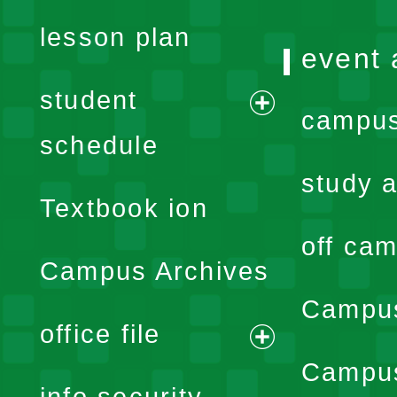
lesson plan
event 
student
campus
expand
schedule
menu
study a
Textbook ion
off cam
Campus Archives
Campus
office file
expand
Campus
info security