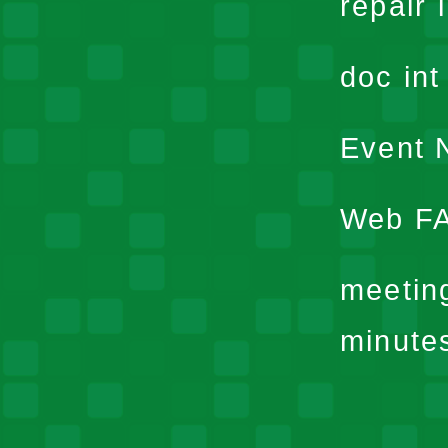
repair 
doc in
Event N
Web F
meetin
minute