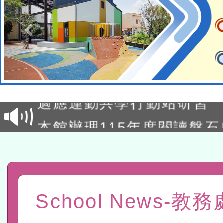
本校115學年度第2次代理
結果公告(無人報名，續辦
適應運動共學行動站研習
本館辦理115年度閱讀磐
讀推動專業研習
科技賦能─人工智慧(AI)
程
A3數位素養講師名單
「數位內容與教學軟體線上課程
School News-教
t」
有關大陸委員會函釋公務