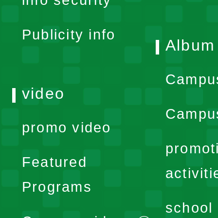
menu
Publicity info
Album
Campu
video
Campus
promo video
promot
Featured
activiti
Programs
school 