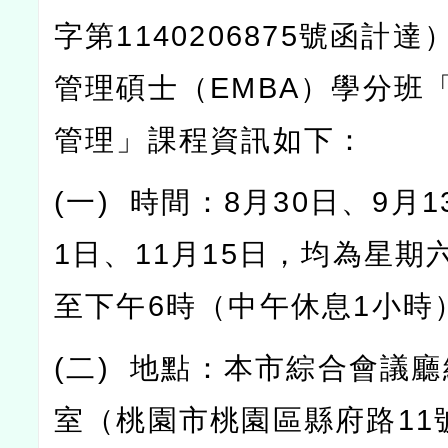
字第
1140206875
號函計達
管理碩士（
EMBA
）學分班
管理」課程資訊如下：
(
一
)
時間：
8
月
30
日、
9
月
1
1
日、
11
月
15
日，均為星期
至下午
6
時（中午休息
1
小時
(
二
)
地點：本市綜合會議廳
室（桃園市桃園區縣府路
11