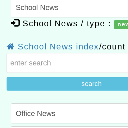
t」
有關大陸委員會函釋公務
School News / type：
ne
赴陸應申請許可一案
轉知經濟部水利署委託財
研究院辦理「115年表揚
115年8月22日(星期六)辦
School News index
/coun
位及節水達人選拔活動」
市孔廟祈福系列活動—儒門
2026年桃園地景藝術節教
航」
search