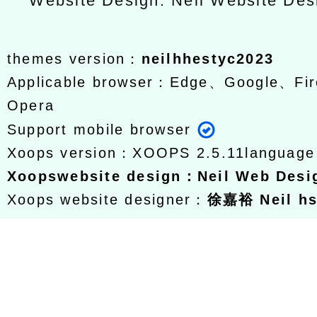
Website Design: Neil Website De
themes version：
neilhhestyc2023
Applicable browser：Edge、Google、Fir
Opera
Support mobile browser
Xoops version：
XOOPS 2.5.11
languag
Xoops
website design
：
Neil Web Des
Xoops website designer：
徐嘉裕 Neil h