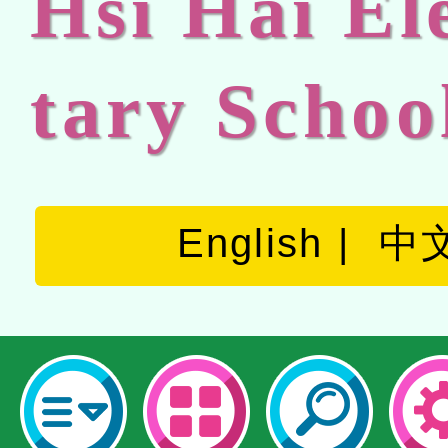
Hsi Hai E
tary Schoo
English
中