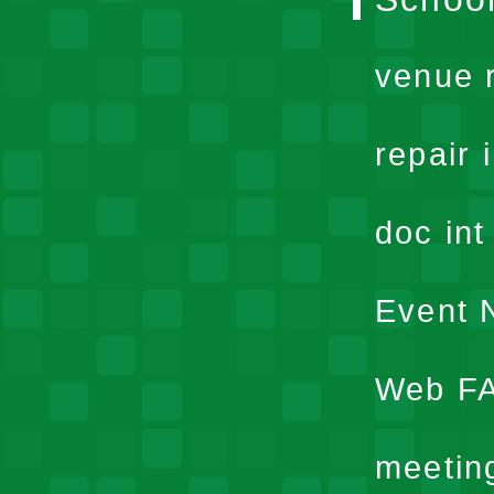
venue 
repair 
doc in
Event N
Web F
meetin