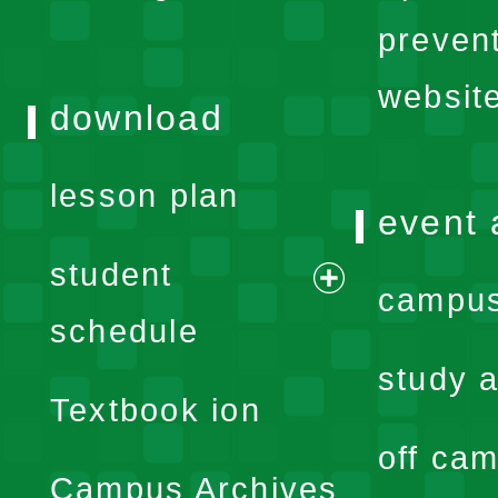
menu
preven
websit
download
lesson plan
event 
student
campus
expand
schedule
menu
study a
Textbook ion
off cam
Campus Archives