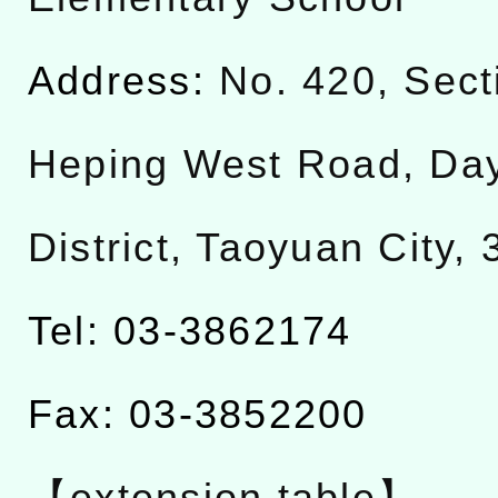
Address:
No. 420, Sect
Heping West Road, Da
District, Taoyuan City,
Tel: 03-3862174
Fax: 03-3852200
【extension table】