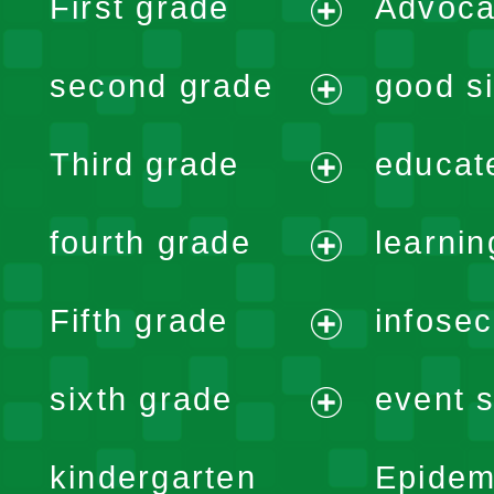
First grade
Advoca
expand
second grade
good si
menu
expand
Third grade
educat
menu
expand
fourth grade
learnin
menu
expand
Fifth grade
infose
menu
expand
sixth grade
event s
menu
expand
kindergarten
Epidem