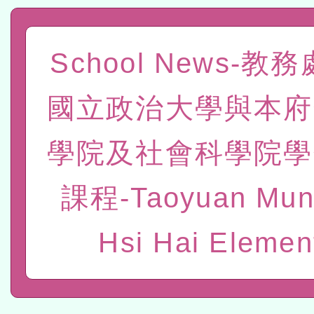
程
A3數位素養講師名單
「數位內容與教學軟體線上課程
School News-教
t」
有關大陸委員會函釋公務
國立政治大學與本府
赴陸應申請許可一案
轉知經濟部水利署委託財
學院及社會科學院學
研究院辦理「115年表揚
115年8月22日(星期六)辦
位及節水達人選拔活動」
市孔廟祈福系列活動—儒門
2026年桃園地景藝術節教
課程-Taoyuan Muni
航」
本校115學年度第2次代理
Hsi Hai Elemen
結果公告(無人報名，續辦
適應運動共學行動站研習
本館辦理115年度閱讀磐