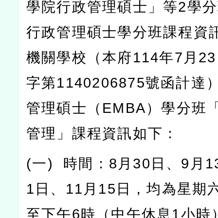
學院行政管理碩士」等
2
學分
行政管理碩士學分班課程資
機關學校（本府
114
年
7
月
23
字第
1140206875
號函計達
管理碩士（
EMBA
）學分班
管理」課程資訊如下：
(
一
)
時間：
8
月
30
日、
9
月
1
1
日、
11
月
15
日，均為星期
至下午
6
時（中午休息
1
小時