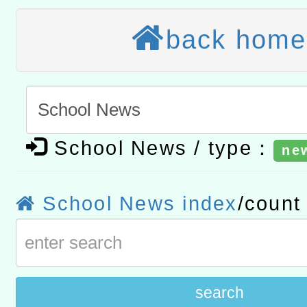
讀推動專業研習
科技賦能─人工智慧(AI)
back home
程
A3數位素養講師名單
「數位內容與教學軟體線上課程
t」
有關大陸委員會函釋公務
School News / type：
赴陸應申請許可一案
轉知經濟部水利署委託財
ne
研究院辦理「115年表揚
115年8月22日(星期六)辦
School News index
/coun
位及節水達人選拔活動」
市孔廟祈福系列活動—儒門
2026年桃園地景藝術節教
航」
search