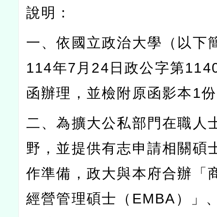
說明：
一、依國立政治大學（以下
114
年
7
月
24
日政公字第
114
函辦理，並檢附原函影本
1
份
二、為擴大公私部門在職人
野，並提供有志申請相關碩
作準備，政大與本府合辦「
經營管理碩士（
EMBA
）」