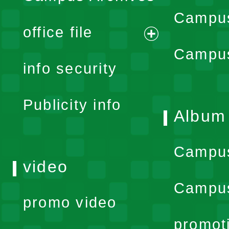
Campus
office file
expand
Campus
info security
menu
Publicity info
Album
Campu
video
Campus
promo video
promot