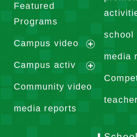
Featured
activiti
Programs
school 
Campus video
expand
media 
Campus activ
menu
expand
Compet
Community video
menu
teache
media reports
School