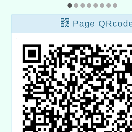
比
「112
Page QRcod
數位適
培訓