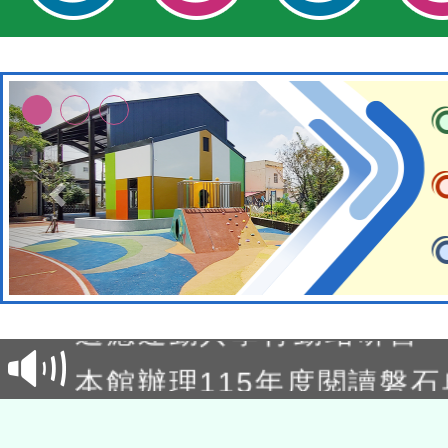
本校115學年度第2次代理
結果公告(無人報名，續辦
適應運動共學行動站研習
本館辦理115年度閱讀磐
讀推動專業研習
科技賦能─人工智慧(AI)