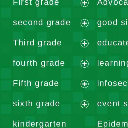
First grade
Advoca
expand
second grade
good si
menu
expand
Third grade
educat
menu
expand
fourth grade
learnin
menu
expand
Fifth grade
infose
menu
expand
sixth grade
event s
menu
expand
kindergarten
Epidem