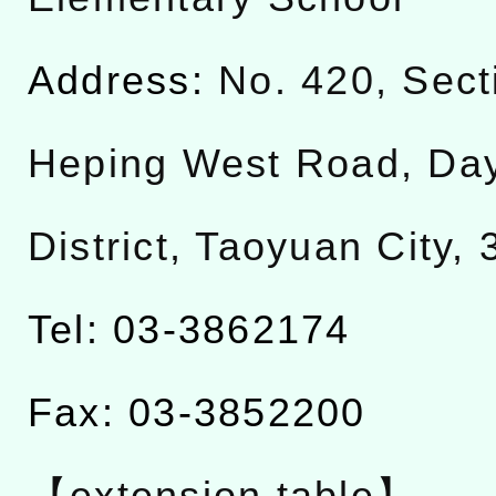
Address:
No. 420, Sect
Heping West Road, Da
District, Taoyuan City,
Tel: 03-3862174
Fax: 03-3852200
【extension table】