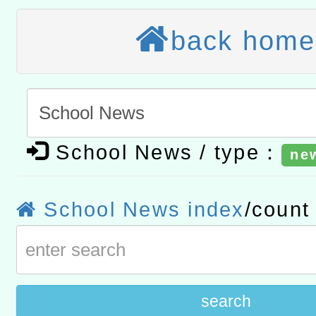
讀推動專業研習
科技賦能─人工智慧(AI)
back home
程
A3數位素養講師名單
「數位內容與教學軟體線上課程
t」
有關大陸委員會函釋公務
School News / type：
ne
赴陸應申請許可一案
轉知經濟部水利署委託財
研究院辦理「115年表揚
115年8月22日(星期六)辦
School News index
/coun
位及節水達人選拔活動」
市孔廟祈福系列活動—儒門
2026年桃園地景藝術節教
航」
search