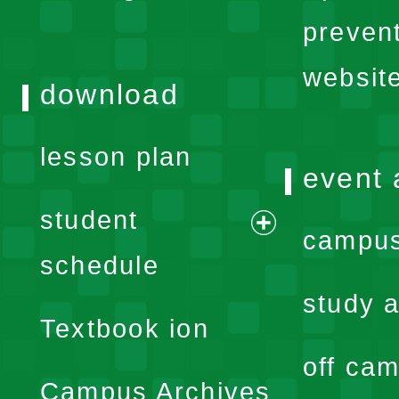
menu
preven
websit
download
lesson plan
event 
student
campus
expand
schedule
menu
study a
Textbook ion
off cam
Campus Archives