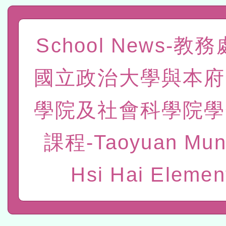
程
A3數位素養講師名單
「數位內容與教學軟體線上課程
School News-教
t」
有關大陸委員會函釋公務
國立政治大學與本府
赴陸應申請許可一案
轉知經濟部水利署委託財
學院及社會科學院學
研究院辦理「115年表揚
115年8月22日(星期六)辦
課程-Taoyuan Muni
位及節水達人選拔活動」
市孔廟祈福系列活動—儒門
2026年桃園地景藝術節教
航」
本校115學年度第2次代理
Hsi Hai Elemen
結果公告(無人報名，續辦
適應運動共學行動站研習
本館辦理115年度閱讀磐