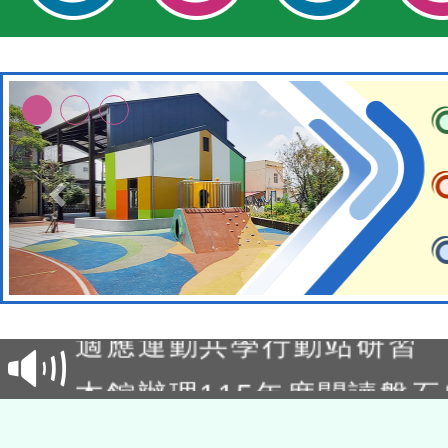
本校115學年度第2次代理
結果公告(無人報名，續辦
適應運動共學行動站研習
本館辦理115年度閱讀磐
讀推動專業研習
科技賦能─人工智慧(AI)