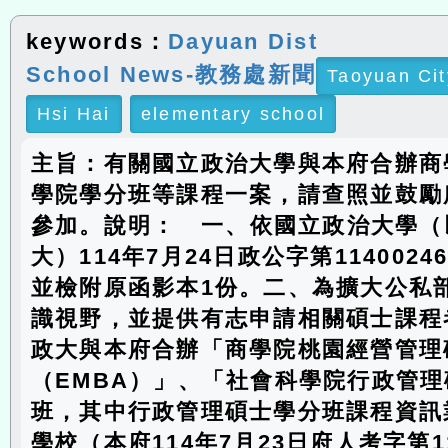
keywords：
Dayuan Dist
School News-教務處新聞
Taoyuan Cit
Hsi Hai
elementary school
主旨：有關國立政治大學與本府合辦商
學院學分班等課程一案，請查照並鼓勵
參加。說明： 一、依國立政治大學（
大）114年7月24日政公字第1140024
並檢附原函影本1份。二、為擴大公私
識視野，並提供有志申請相關碩士課程
政大與本府合辦「商學院桃園經營管理
（EMBA）」、「社會科學院行政管理
班，其中行政管理碩士學分班課程資訊
學校（本府114年7月23日府人考字第114