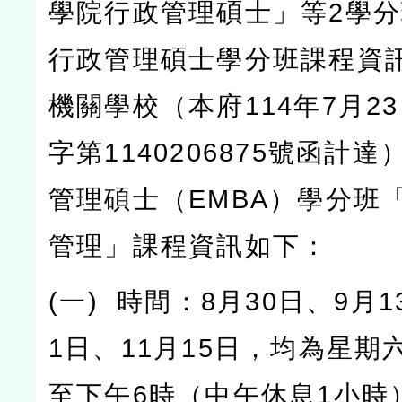
學院行政管理碩士」等
2
學分
行政管理碩士學分班課程資
機關學校（本府
114
年
7
月
23
字第
1140206875
號函計達
管理碩士（
EMBA
）學分班
管理」課程資訊如下：
(
一
)
時間：
8
月
30
日、
9
月
1
1
日、
11
月
15
日，均為星期
至下午
6
時（中午休息
1
小時