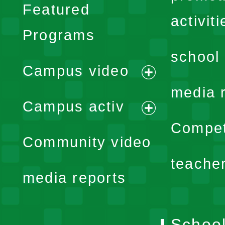
Featured
activiti
Programs
school 
Campus video
expand
media 
Campus activ
menu
expand
Compet
Community video
menu
teache
media reports
School