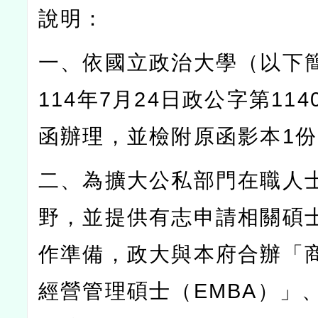
說明：
一、依國立政治大學（以下
114
年
7
月
24
日政公字第
114
函辦理，並檢附原函影本
1
份
二、為擴大公私部門在職人
野，並提供有志申請相關碩
作準備，政大與本府合辦「
經營管理碩士（
EMBA
）」