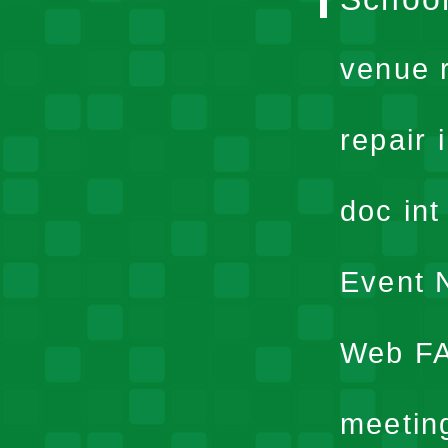
venue 
repair 
doc in
Event N
Web F
meetin