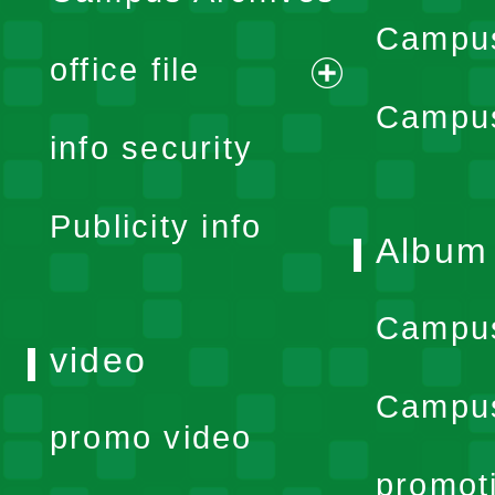
Campus
office file
expand
Campus
info security
menu
Publicity info
Album
Campu
video
Campus
promo video
promot