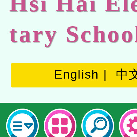
Hsi Hai E
tary Schoo
English
中