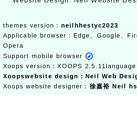
Website Design: Neil Website De
themes version：
neilhhestyc2023
Applicable browser：Edge、Google、Fir
Opera
Support mobile browser
Xoops version：
XOOPS 2.5.11
languag
Xoops
website design
：
Neil Web Des
Xoops website designer：
徐嘉裕 Neil h