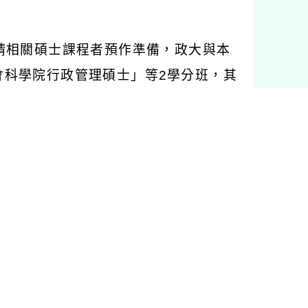
請相關碩士課程者預作準備，政大與本
會科學院行政管理碩士」等
2
學分班，其
府
114
年
7
月
23
日府人考字第
114020687
行銷管理」課程資訊如下：
，均為星期六上午
9
時至下午
6
時（中午
區縣府路
11
號）。
頁宣傳周知，鼓勵所屬同仁踴躍報名
局及經濟發展局協助將課程資訊週知相關