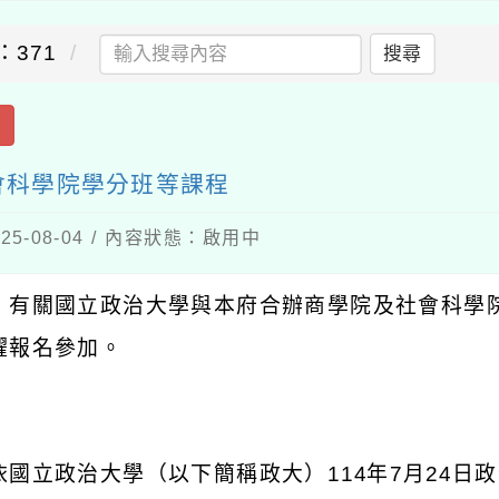
：371
搜尋
出
會科學院學分班等課程
5-08-04 / 內容狀態：啟用中
：有關國立政治大學與本府合辦商學院及社會科學
躍報名參加。
：
依國立政治大學（以下簡稱政大）
114
年
7
月
24
日政