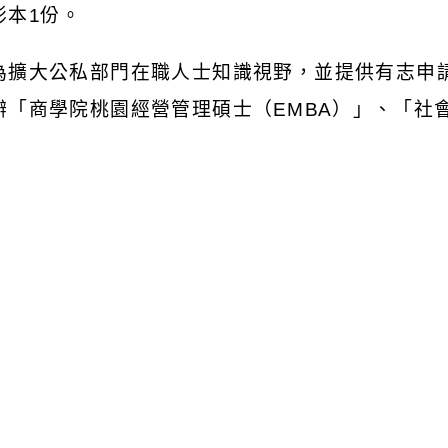
影本
1
份。
為擴大公私部門在職人士知識視野，並提供有志申
辦「商學院桃園經營管理碩士（
EMBA
）」、「社
政管理碩士學分班課程資訊業轉知各機關學校（本
計達），至經營管理碩士（
EMBA
）學分班「策略
時間：
8
月
30
日、
9
月
13
日、
11
月
1
日、
11
月
15
日
小時）上課。
地點：本市綜合會議廳綜
202
會議室（桃園市桃園
請各機關學校協助將課程訊息置於機關學校網站首
名網址：
https://reurl.cc/yAmQ7O
），並請社會