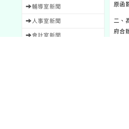
原函
輔導室新聞
二、
人事室新聞
府合
會計室新聞
中行
幼兒園新聞
5
號函
家長會新聞
(
一
)
教師會新聞
休息
1
(
二
)
內容標籤
三、
注意
33
宣導
114
（報
資訊
38
學習
75
節日
2