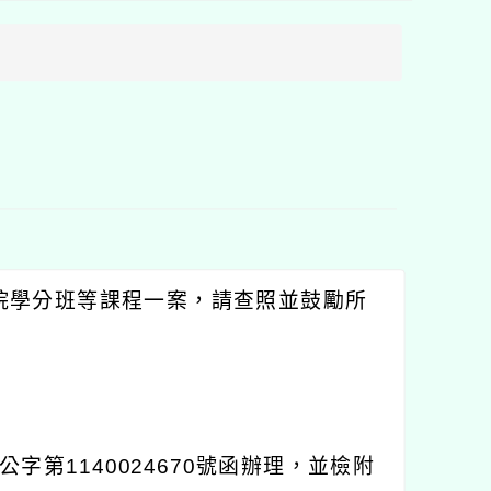
方
區
塊
院學分班等課程一案，請查照並鼓勵所
公字第
1140024670
號函辦理，並檢附